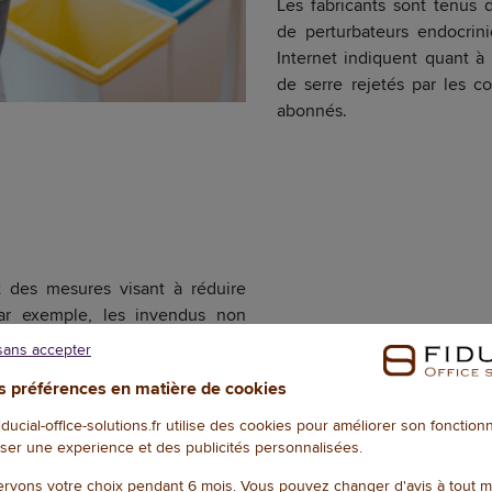
Les fabricants sont tenus d
de perturbateurs endocrini
Internet indiquent quant à 
de serre rejetés par les 
abonnés.
 des mesures visant à réduire
Par exemple, les invendus non
lus être jetés ou détruits : les
sans accepter
ler ou les donner à une œuvre
 préférences en matière de cookies
fiducial-office-solutions.fr utilise des cookies pour améliorer son fonctio
entaires ?
En accord avec les
ser une experience et des publicités personnalisées.
laire, la loi AGEC impose aux
illage par rapport à 2015 d'ici à
rvons votre choix pendant 6 mois. Vous pouvez changer d'avis à tout 