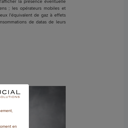
'afficher la présence éventuelle
ens ; les opérateurs mobiles et
eux l'équivalent de gaz à effets
consommations de datas de leurs
nnement,
moment en