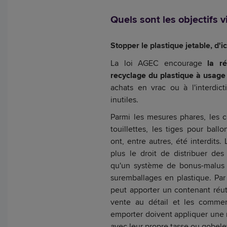
Quels sont les objectifs v
Stopper le plastique jetable, d'i
La loi AGEC encourage
la ré
recyclage du plastique à usage
achats en vrac ou à l'interdic
inutiles.
Parmi les mesures phares, les co
touillettes, les tiges pour ball
ont, entre autres, été interdits
plus le droit de distribuer des
qu'un système de bonus-malus a
suremballages en plastique. Pa
peut apporter un contenant réu
vente au détail et les comme
emporter doivent appliquer une
avec leur propre tasse ou gobele