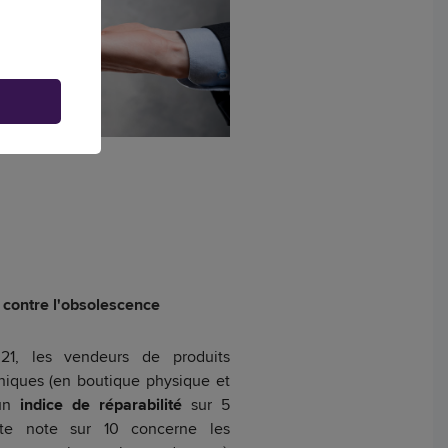
ir contre l'obsolescence
021, les vendeurs de produits
niques (en boutique physique et
 un
indice de réparabilité
sur 5
ette note sur 10 concerne les