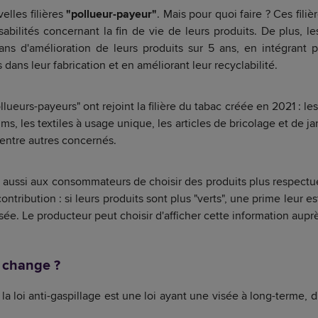
lles filières
"pollueur-payeur"
. Mais pour quoi faire ? Ces filiè
abilités concernant la fin de vie de leurs produits. De plus, les
lans d'amélioration de leurs produits sur 5 ans, en intégrant
dans leur fabrication et en améliorant leur recyclabilité.
llueurs-payeurs" ont rejoint la filière du tabac créée en 2021 : les 
ms, les textiles à usage unique, les articles de bricolage et de j
 entre autres concernés.
ussi aux consommateurs de choisir des produits plus respectu
ntribution : si leurs produits sont plus "verts", une prime leur es
osée. Le producteur peut choisir d'afficher cette information au
i change ?
 loi anti-gaspillage est une loi ayant une visée à long-terme, d