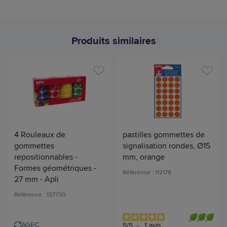
Produits similaires
4 Rouleaux de
pastilles gommettes de
gommettes
signalisation rondes, Ø15
repositionnables -
mm, orange
Formes géométriques -
Référence : 112178
27 mm - Apli
Référence : 137730
AGEC
5
/
5
-
1
avis