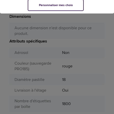
RECH-
Personnaliser mes choix
Référence fabricant
60R20/ROUGE
Dimensions
Aucune dimension n'est disponible pour ce
produit.
Attributs spécifiques
Aérosol
Non
Couleur (sauvegarde
rouge
PRO185)
Diamètre pastille
18
Livraison à l'étage
Oui
Nombre d'étiquettes
1800
par boîte