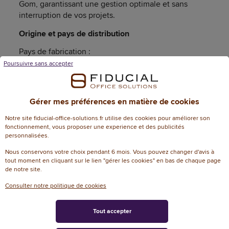
Gom, garantissant une gestion optimale et sans
interruption de vos projets.
Origine et pays de distribution
Pays de fabrication :
Poursuivre sans accepter
Distribution : France / Belgique / Luxembourg
Garanties
Gérer mes préférences en matière de cookies
Article garanti 24 an(s)
Notre site fiducial-office-solutions.fr utilise des cookies pour améliorer son
fonctionnement, vous proposer une experience et des publicités
personnalisées.
Nous conservons votre choix pendant 6 mois. Vous pouvez changer d'avis à
tout moment en cliquant sur le lien "gérer les cookies" en bas de chaque page
Caractéristiques techniques
de notre site.
Consulter notre politique de cookies
Informations génériques
Tout accepter
Référence
134784