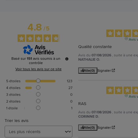
4.8
/
5
Avis v
Qualité constante
Avis du
07/08/2026
, suite à une e
Basé sur
151
avis soumis à un
NATHALIE O.
contrôle
Voir tous les avis sur ce site
Utile
(0)
Signaler
5
étoiles
123
4
étoiles
27
3
étoiles
0
Avis v
2
étoiles
0
RAS
1
étoile
1
Avis du
07/08/2026
, suite à une e
CORINNE D.
Trier les avis
Utile
(0)
Signaler