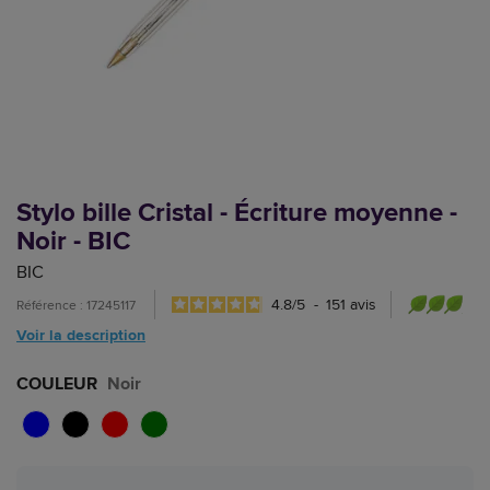
Stylo bille Cristal - Écriture moyenne -
Noir - BIC
BIC
4.8
/
5
-
151
avis
Référence : 17245117
Voir la description
COULEUR
Noir