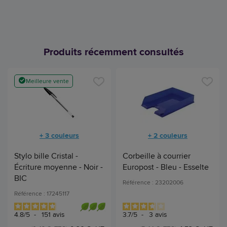
Produits récemment consultés
Meilleure vente
+ 3 couleurs
+ 2 couleurs
Stylo bille Cristal -
Corbeille à courrier
Écriture moyenne - Noir -
Europost - Bleu - Esselte
BIC
Référence : 23202006
Référence : 17245117
4.8
/
5
-
151
avis
3.7
/
5
-
3
avis