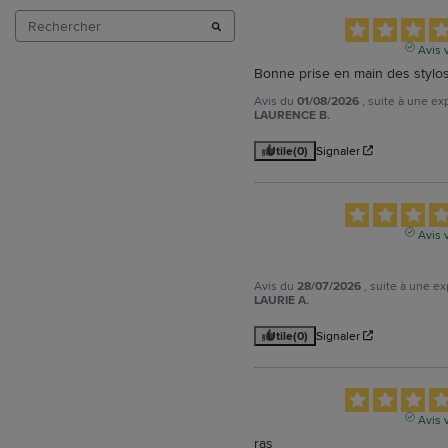
Avis v
Bonne prise en main des stylos.
Avis du
01/08/2026
, suite à une e
LAURENCE B.
Utile
(0)
Signaler
Avis v
Avis du
28/07/2026
, suite à une e
LAURIE A.
Utile
(0)
Signaler
Avis v
ras