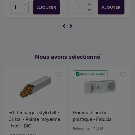
AJOUTER
AJOUTER
1
/
7
Nous avons sélectionné
Meilleure vente
50 Recharges stylo bille
Gomme blanche
Cristal - Pointe moyenne
plastique - Fiducial
- Noir - BIC
Référence : 143851
Référence : 136892