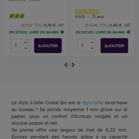
4.6
/
5
-
71
avis
9,76 € HT
0,45 € HT
(11,71 € TTC)
(0,54 € TTC)
EN STOCK, LIVRÉ EN 24/48H
EN STOCK, LIVRÉ EN 24/48H
AJOUTER
AJOUTER
1
/
7
Le stylo à bille Cristal Bic est le
stylo bille
must-have
au bureau ! Sa pointe moyenne 1 mm glisse sur le
papier, pour un confort d'écriture inégalé et un
résultat propre et net.
Sa pointe offre une largeur de trait de 0,32 mm.
Écrivez pendant des heures grâce à sa capacité