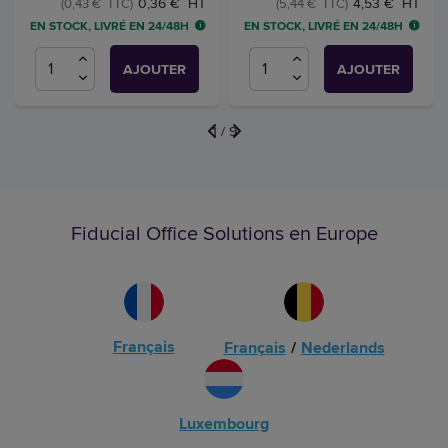
0,36 € HT
4,53 € HT
(0,43 € TTC)
(5,44 € TTC)
EN STOCK, LIVRÉ EN 24/48H
EN STOCK, LIVRÉ EN 24/48H
AJOUTER
AJOUTER
1
/
9
Fiducial Office Solutions en Europe
Français
Français
/
Nederlands
Luxembourg