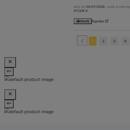
Avis du
03/07/2026
, suite à une e
SYLVIE K.
Utile
(0)
Signaler
1
2
3
4