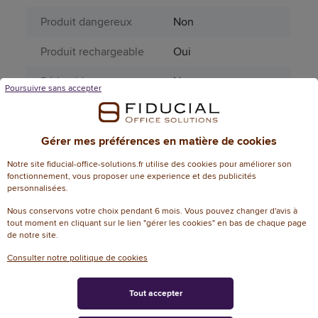
Produit dangereux
Non
Produit rechargeable
Oui
Périssable
Non
Poursuivre sans accepter
Écriture
Moyen
Informations environnementales
Gérer mes préférences en matière de cookies
% de recyclable
100
Notre site fiducial-office-solutions.fr utilise des cookies pour améliorer son
fonctionnement, vous proposer une experience et des publicités
personnalisées.
Contenu recyclable
Oui
Nous conservons votre choix pendant 6 mois. Vous pouvez changer d'avis à
Normes et labels
nf_environnement
tout moment en cliquant sur le lien "gérer les cookies" en bas de chaque page
de notre site.
Note
Consulter notre politique de cookies
3
Ecoresponsable
Tout accepter
Rechargeable
Oui