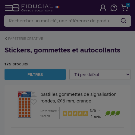
0
PAPETERIE CRÉATIVE
Stickers, gommettes et autocollants
175
produits
FILTRES
pastilles gommettes de signalisation
rondes, Ø15 mm, orange
5
/
5
-
Référence :
112178
1
avis