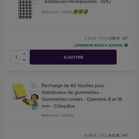
- Adhésives Permanentes - APLI
Référence : 112994
1,08 € HT
(1,30 € TTC)
LIVRAISON SOUS 6 JOUR(S)
AJOUTER
Recharge de 60 feuilles pour
distributeur de gommettes -
Gommettes rondes - Diamètre 8 et 18
mm - Cléopâtre
Référence : 139059
4,13 € HT
(4,96 € TTC)