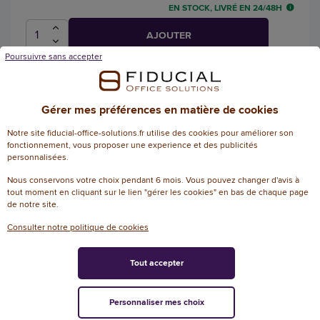
EN STOCK, LIVRÉ EN 24/48H
AJOUTER
Poursuivre sans accepter
Recharge de 60 feuilles pour
Gérer mes préférences en matière de cookies
distributeur de gommettes -
Gommettes rondes - Diamètre 8 et 18
Notre site fiducial-office-solutions.fr utilise des cookies pour améliorer son
fonctionnement, vous proposer une experience et des publicités
mm - Rouge - Cléopâtre
personnalisées.
Référence : 134784
Nous conservons votre choix pendant 6 mois. Vous pouvez changer d'avis à
tout moment en cliquant sur le lien "gérer les cookies" en bas de chaque page
de notre site.
4,13 € HT
(4,96 € TTC)
Consulter notre politique de cookies
EN STOCK, LIVRÉ EN 24/48H
AJOUTER
Tout accepter
Personnaliser mes choix