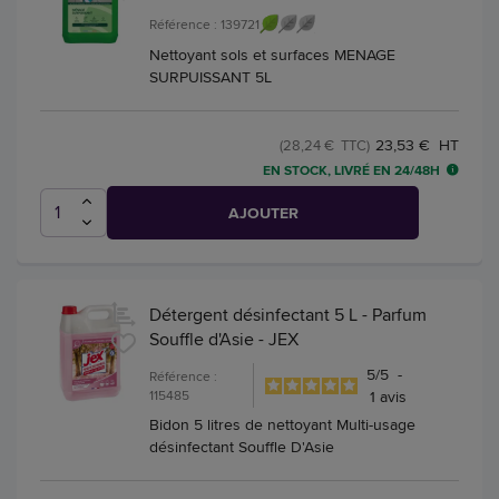
Référence : 139721
Nettoyant sols et surfaces MENAGE
SURPUISSANT 5L
23,53 € HT
(28,24 € TTC)
EN STOCK, LIVRÉ EN 24/48H
AJOUTER
Détergent désinfectant 5 L - Parfum
Souffle d'Asie - JEX
5
/
5
-
Référence :
115485
1
avis
Bidon 5 litres de nettoyant Multi-usage
désinfectant Souffle D'Asie