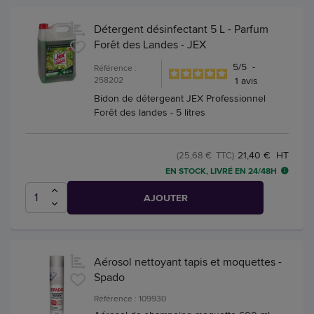
Détergent désinfectant 5 L - Parfum
Forêt des Landes - JEX
5
/
5
-
Référence :
258202
1
avis
Bidon de détergeant JEX Professionnel
Forêt des landes - 5 litres
21,40 € HT
(25,68 € TTC)
EN STOCK, LIVRÉ EN 24/48H
AJOUTER
Aérosol nettoyant tapis et moquettes -
Spado
Référence : 109930