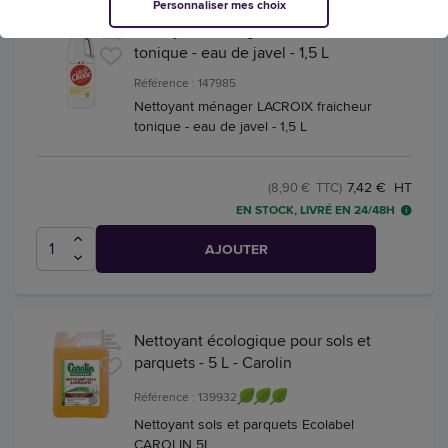
Personnaliser mes choix
Nettoyant ménager Lacroix fraicheur
tonique - eau de javel - 1,5 L
Référence : 147985
Nettoyant ménager LACROIX fraicheur
tonique - eau de javel - 1,5 L
7,42 € HT
(8,90 € TTC)
EN STOCK, LIVRÉ EN 24/48H
AJOUTER
Nettoyant écologique pour sols et
parquets - 5 L - Carolin
Référence : 139932
Nettoyant sols et parquets Ecolabel
CAROLIN 5L