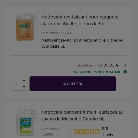
Nettoyant revitalisant pour parquets
àla cire d'abeille, bidon de 5L
Référence : 137141
Nettoyant revitalisant parquet cire d'abeille
CAROLIN 5L
39,03 € HT
(46,84 € TTC)
EN STOCK, LIVRÉ EN 24/48H
AJOUTER
Nettoyant concentré multi-surfaces au
savon de Marseille Carolin 5L
5
/
5
-
Référence :
139935
1
avis