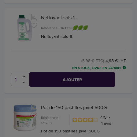
Nettoyant sols 1L
Référence : 143338
Nettoyant sols 1L
4,98 € HT
(5,98 € TTC)
EN STOCK, LIVRÉ EN 24/48H
AJOUTER
Pot de 150 pastilles javel 500G
4
/
5
-
Référence :
131738
1
avis
Pot de 150 pastilles javel 500G