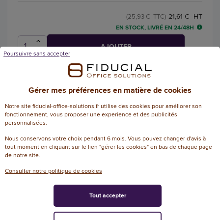
21,61 € HT
(25,93 € TTC)
EN STOCK, LIVRÉ EN 24/48H
AJOUTER
Poursuivre sans accepter
Gérer mes préférences en matière de cookies
Savon noir, bidon de 5L
Notre site fiducial-office-solutions.fr utilise des cookies pour améliorer son
Référence : 137140
fonctionnement, vous proposer une experience et des publicités
Savon noir CAROLIN 5L
personnalisées.
Nous conservons votre choix pendant 6 mois. Vous pouvez changer d'avis à
tout moment en cliquant sur le lien "gérer les cookies" en bas de chaque page
de notre site.
32,51 € HT
(39,01 € TTC)
Consulter notre politique de cookies
EN STOCK, LIVRÉ EN 24/48H
AJOUTER
Tout accepter