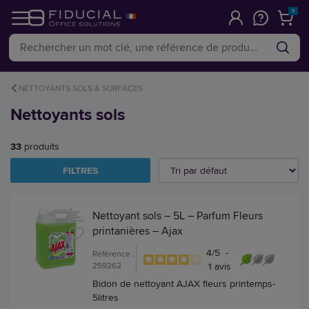
0
NETTOYANTS SOLS & SURFACES
Nettoyants sols
33
produits
FILTRES
Nettoyant sols – 5L – Parfum Fleurs
printanières – Ajax
4
/
5
-
Référence :
259262
1
avis
Bidon de nettoyant AJAX fleurs printemps-
5litres