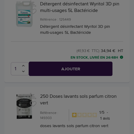
Détergent désinfectant Wyritol 3D pin
multi-usages 5L Bactéricide
Référence : 125449
Détergent désinfectant Wyritol 3D pin
multi-usages 5L Bactéricide
34,94 € HT
(41,93 € TTC)
EN STOCK, LIVRÉ EN 24/48H
AJOUTER
250 Doses lavants sols parfum citron
vert
1
/
5
-
Référence :
149303
1
avis
doses lavants sols parfum citron vert