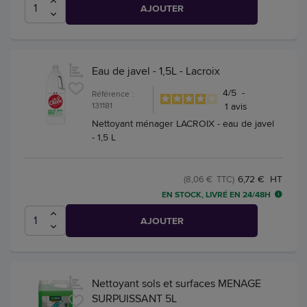
AJOUTER
Eau de javel - 1,5L - Lacroix
4
/
5
-
Référence :
131181
1
avis
Nettoyant ménager LACROIX - eau de javel
- 1,5 L
6,72 € HT
(8,06 € TTC)
EN STOCK, LIVRÉ EN 24/48H
AJOUTER
Nettoyant sols et surfaces MENAGE
SURPUISSANT 5L