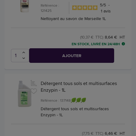
5
/
5
-
Référence :
121425
1
avis
Nettoyant au savon de Marseille 1L
8,64 € HT
(10,37 € TTC)
EN STOCK, LIVRÉ EN 24/48H
AJOUTER
Détergent tous sols et multisurfaces
Enzypin - 1L
Référence : 137148
Détergent tous sols et multisurfaces
Enzypin - 1L
6,46 € HT
(7,75 € TTC)