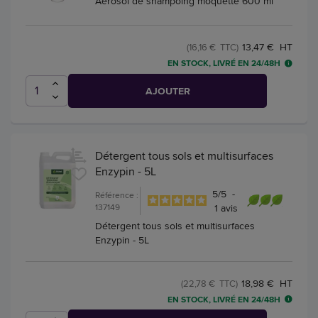
Aérosol de shampoing moquette 600 ml
13,47 € HT
(16,16 € TTC)
EN STOCK, LIVRÉ EN 24/48H
AJOUTER
Détergent tous sols et multisurfaces
Enzypin - 5L
5
/
5
-
Référence :
137149
1
avis
Détergent tous sols et multisurfaces
Enzypin - 5L
18,98 € HT
(22,78 € TTC)
EN STOCK, LIVRÉ EN 24/48H