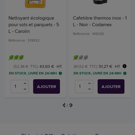
Nettoyant écologique
Cafetière thermos inox - 1
pour sols et parquets - 5
L - Noir - Codamex
L - Carolin
Référence : 149326
Référence : 139932
51,27 € HT
43,63 € HT
(61,52 € TTC)
(52,36 € TTC)
EN STOCK, LIVRÉ EN 24/48H
EN STOCK, LIVRÉ EN 24/48H
AJOUTER
AJOUTER
1
/
9