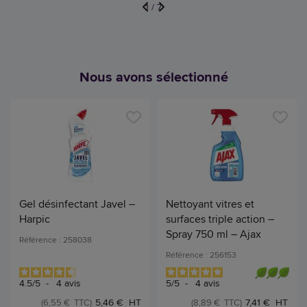
1
/
7
Nous avons sélectionné
Gel désinfectant Javel –
Nettoyant vitres et
Harpic
surfaces triple action –
Spray 750 ml – Ajax
Référence : 258038
Référence : 256153
4.5
/
5
-
4
avis
5
/
5
-
4
avis
5,46 € HT
7,41 € HT
(6,55 € TTC)
(8,89 € TTC)