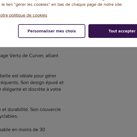
1
/
2
r le lien "gérer les cookies" en bas de chaque page de notre site.
otre politique de cookies
Personnaliser mes choix
Tout accepter
DOCUMENTATION
NOTES ET AVIS+
age Verto de Curver, alliant
belle est idéale pour gérer
fréquents. Son design épuré et
 élégante et discrète à votre
 et durabilité. Son couvercle
cyclables.
lisable en moins de 30