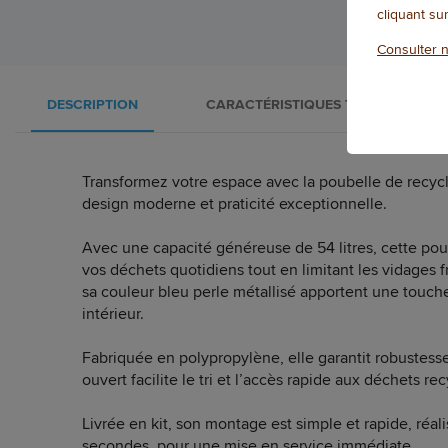
cliquant su
Consulter n
DESCRIPTION
CARACTÉRISTIQUES TECHNIQUES
Transformez votre espace avec la poubelle de recycl
design moderne et praticité exceptionnelle.
Avec une capacité généreuse de 54 litres, cette pou
vos déchets quotidiens tout en limitant les vidages 
sa couleur bleu perle métallisé apportent une touche
intérieur.
Fabriquée en polypropylène, elle garantit robustesse
ouvert facilite le tri et l’accès rapide aux déchets re
Livrée en kit, son montage est simple et rapide, réa
secondes, pour une mise en service immédiate.