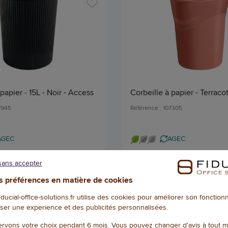
papier - 15L - Noir - Access
Corbeille à papier - Terraco
7945
Référence : 107305
AGEC
AGEC
5,39 € HT
(6,47 € TTC)
(11,77 € TT
sans accepter
EN STOCK, LIVRÉ EN 24/48H
EN STOCK, LIVRÉ
 préférences en matière de cookies
Qté
fiducial-office-solutions.fr utilise des cookies pour améliorer son fonctio
AJOUTER
AJOU
ser une experience et des publicités personnalisées.
rvons votre choix pendant 6 mois. Vous pouvez changer d'avis à tout 