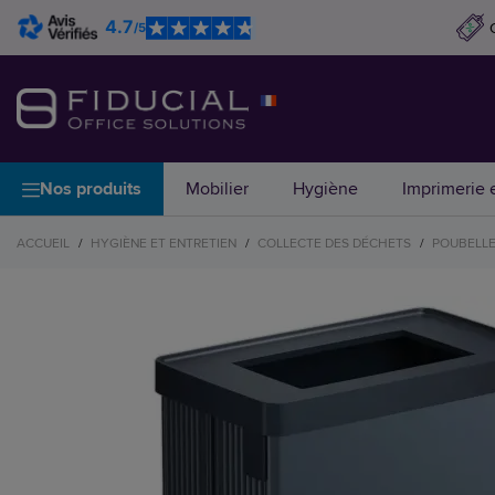
4.7
/5
Nos produits
Mobilier
Hygiène
Imprimerie e
ACCUEIL
/
HYGIÈNE ET ENTRETIEN
/
COLLECTE DES DÉCHETS
/
POUBELLES