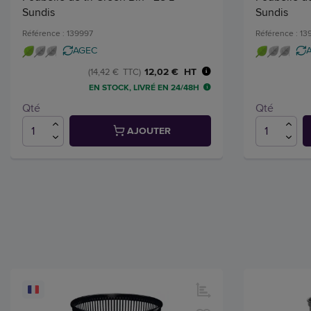
Sundis
Sundis
Référence : 139997
Référence : 1
AGEC
12,02 € HT
(14,42 € TTC)
EN STOCK, LIVRÉ EN 24/48H
Qté
Qté
AJOUTER