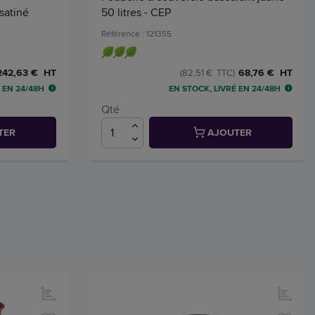
satiné
50 litres - CEP
Référence : 121355
242,63 € HT
68,76 € HT
(82,51 € TTC)
 EN 24/48H
EN STOCK, LIVRÉ EN 24/48H
Qté
TER
AJOUTER