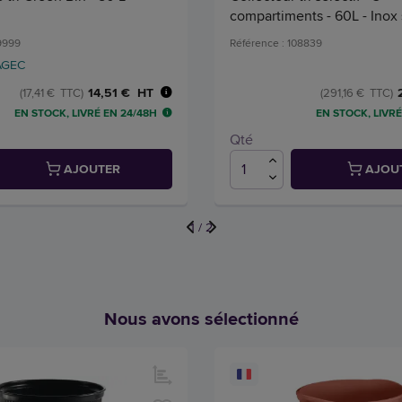
compartiments - 60L - Inox 
39999
Référence : 108839
AGEC
14,51 € HT
(17,41 € TTC)
(291,16 € TTC)
EN STOCK, LIVRÉ EN 24/48H
EN STOCK, LIVRÉ
Qté
AJOUTER
AJOU
1
/
2
Nous avons sélectionné