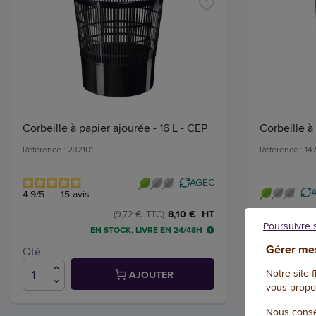
Corbeille à papier ajourée - 16 L - CEP
Corbeille à 
Référence : 232101
Référence : 14
AGEC
4.9
/
5
-
15
avis
8,10 € HT
(9,72 € TTC)
Poursuivre 
EN STOCK, LIVRÉ EN 24/48H
Gérer mes
Qté
Qté
Notre site 
AJOUTER
vous propo
Nous conse