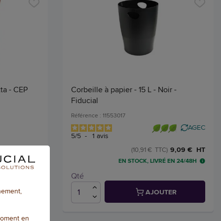
tta - CEP
Corbeille à papier - 15 L - Noir -
Fiducial
Référence : 11553017
AGEC
5
/
5
-
1
avis
9,81 € HT
9,09 € HT
C)
(10,91 € TTC)
 EN 24/48H
EN STOCK, LIVRÉ EN 24/48H
Qté
nnement,
TER
AJOUTER
moment en