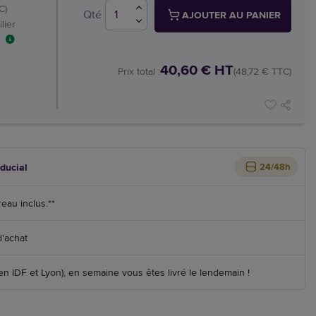
C)
Qté
AJOUTER AU PANIER
lier
40,60 € HT
Prix total :
(48,72 € TTC)
iducial
24/48h
reau inclus.**
d'achat
 IDF et Lyon), en semaine vous êtes livré le lendemain !