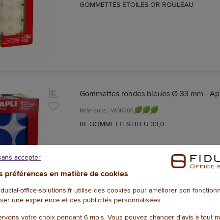
GOMMETTES ETOILES OR ROULEAU
Gommettes rondes bleues Ø 33 mm - Apl
Référence : W06206
RL GOMMETTES BLEU 33,0
sans accepter
 préférences en matière de cookies
fiducial-office-solutions.fr utilise des cookies pour améliorer son fonctio
ser une experience et des publicités personnalisées.
rvons votre choix pendant 6 mois. Vous pouvez changer d'avis à tout 
Rouleau gommettes rondes Ø 15 mm Ble