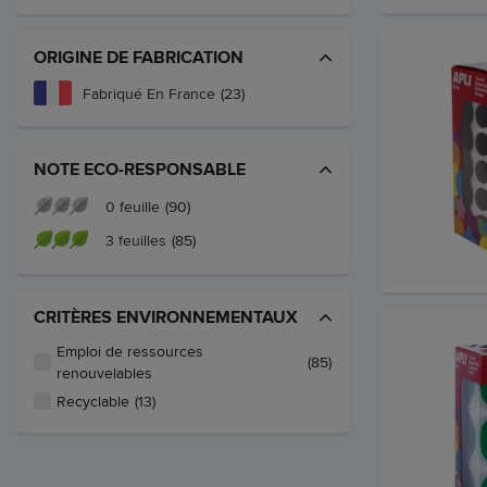
ORIGINE DE FABRICATION
Fabriqué En France
(23)
NOTE ECO-RESPONSABLE
0 feuille
(90)
3 feuilles
(85)
CRITÈRES ENVIRONNEMENTAUX
Emploi de ressources
(85)
renouvelables
Recyclable
(13)