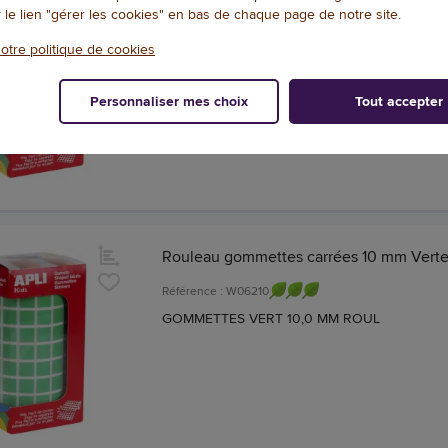
r le lien "gérer les cookies" en bas de chaque page de notre site.
Apli
otre politique de cookies
Référence : W06165
GOMMETTES BLEU 15,0 MM ROUL
Personnaliser mes choix
Tout accepter
Rouleau gommettes carrées 10 mm Vertes
Référence : W06210
GOMMETTES VERT 10,0 MM ROUL