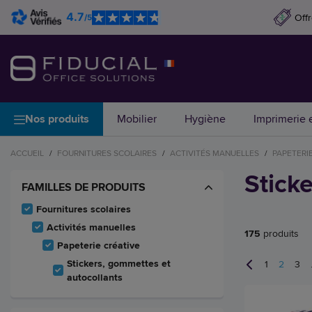
4.7
Off
/5
Nos produits
Mobilier
Hygiène
Imprimerie e
ACCUEIL
/
FOURNITURES SCOLAIRES
/
ACTIVITÉS MANUELLES
/
PAPETERI
Stick
FAMILLES DE PRODUITS
Fournitures scolaires
Activités manuelles
175
produits
Papeterie créative
Stickers, gommettes et
1
2
3
autocollants