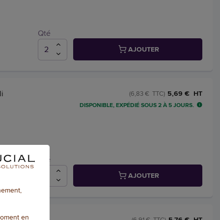
Qté
AJOUTER
i
5,69 € HT
(6,83 € TTC)
DISPONIBLE, EXPÉDIÉ SOUS 2 À 5 JOURS.
Qté
AJOUTER
nnement,
moment en
ues -
5,76 € HT
(6,91 € TTC)