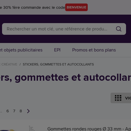
re 30% 1ère commande avec le code
BIENVENUE
t objets publicitaires
EPI
Promos et bons plans
E CRÉATIVE
/
STICKERS, GOMMETTES ET AUTOCOLLANTS
ers, gommettes et autocolla
VI
...
6
7
8
Gommettes rondes rouges Ø 33 mm - Ap