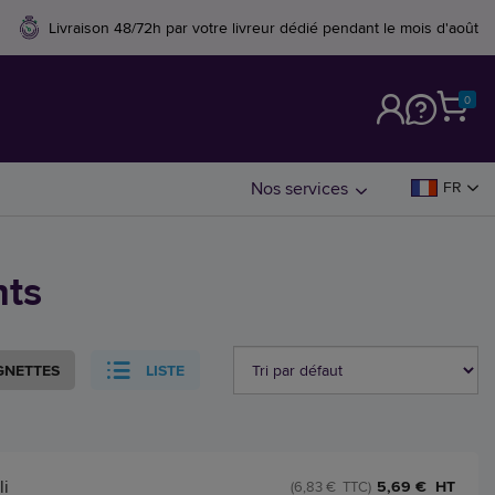
Livraison 48/72h par votre livreur dédié pendant le mois d'août
0
M
Nos services
FR
nts
GNETTES
LISTE
li
5,69 € HT
(6,83 € TTC)