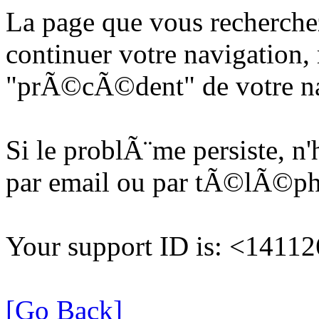
La page que vous recherche
continuer votre navigation, 
"prÃ©cÃ©dent" de votre na
Si le problÃ¨me persiste, n
par email ou par tÃ©lÃ©p
Your support ID is: <141
[Go Back]