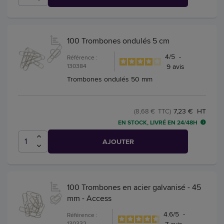
100 Trombones ondulés 5 cm
4
/
5
-
Référence :
130384
9
avis
Trombones ondulés 50 mm
7,23 € HT
(8,68 € TTC)
EN STOCK, LIVRÉ EN 24/48H
AJOUTER
100 Trombones en acier galvanisé - 45
mm - Access
4.6
/
5
-
Référence :
130332