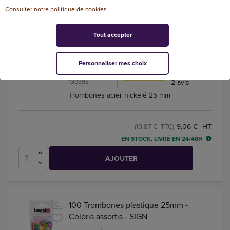
Consulter notre politique de cookies
Tout accepter
1000 Trombones bout chevron acier
nickelé - 25 mm
Personnaliser mes choix
5
/
5
-
Référence :
130388
2
avis
Trombones acier nickelé 25 mm
9,06 € HT
(10,87 € TTC)
EN STOCK, LIVRÉ EN 24/48H
AJOUTER
100 Trombones plastique 25mm -
Coloris assortis - SIGN