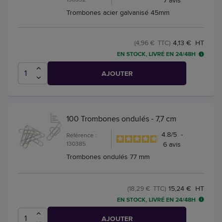
7
avis
Trombones acier galvanisé 45mm
4,13 € HT
(4,96 € TTC)
EN STOCK, LIVRÉ EN 24/48H
AJOUTER
100 Trombones ondulés - 7,7 cm
4.8
/
5
-
Référence :
130385
6
avis
Trombones ondulés 77 mm
15,24 € HT
(18,29 € TTC)
EN STOCK, LIVRÉ EN 24/48H
AJOUTER