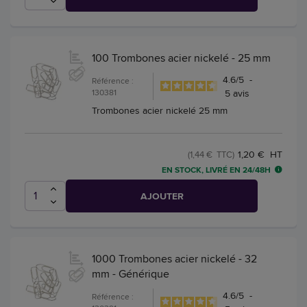
100 Trombones acier nickelé - 25 mm
4.6
/
5
-
Référence :
130381
5
avis
Trombones acier nickelé 25 mm
1,20 € HT
(1,44 € TTC)
EN STOCK, LIVRÉ EN 24/48H
AJOUTER
1000 Trombones acier nickelé - 32
mm - Générique
4.6
/
5
-
Référence :