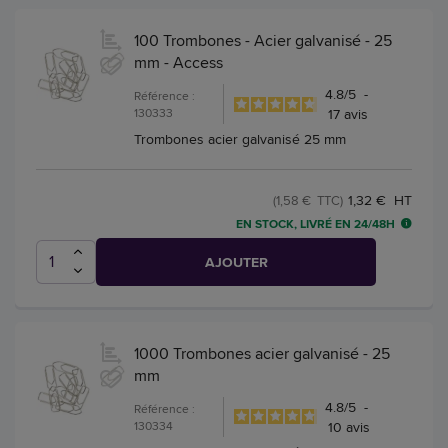
100 Trombones - Acier galvanisé - 25
mm - Access
4.8
/
5
-
Référence :
130333
17
avis
Trombones acier galvanisé 25 mm
1,32 € HT
(1,58 € TTC)
EN STOCK, LIVRÉ EN 24/48H
AJOUTER
1000 Trombones acier galvanisé - 25
mm
4.8
/
5
-
Référence :
130334
10
avis