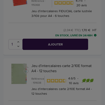
4.7
/
5
-
Référence :
115068
20
avis
Jeu d'intercalaires FIDUCIAL carte lustrée
3/10è pour A4 - 6 touches
1,70 € HT
(2,04 € TTC)
EN STOCK, LIVRÉ EN 24/48H
AJOUTER
Jeu d'intercalaires carte 2/10E format
A4 - 12 touches
4.6
/
5
-
Référence
: 191608
10
avis
Jeu d'intercalaires carte 2/10E format A4 -
12 touches