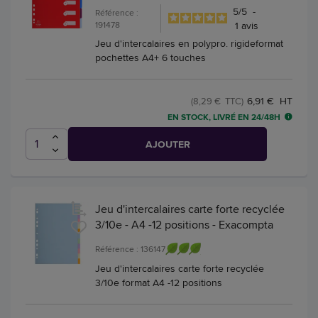
5
/
5
-
Référence :
191478
1
avis
Jeu d'intercalaires en polypro. rigideformat
pochettes A4+ 6 touches
6,91 € HT
(8,29 € TTC)
EN STOCK, LIVRÉ EN 24/48H
AJOUTER
Jeu d'intercalaires carte forte recyclée
3/10e - A4 -12 positions - Exacompta
Référence : 136147
Jeu d'intercalaires carte forte recyclée
3/10e format A4 -12 positions