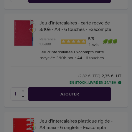
Jeu d'intercalaires - carte recyclée
3/10è - A4 - 6 touches - Exacompta
5
/
5
-
Référence :
135988
1
avis
Jeu d'intercalaires Exacompta carte
recyclée 3/10è pour A4 - 6 touches
2,35 € HT
(2,82 € TTC)
EN STOCK, LIVRÉ EN 24/48H
AJOUTER
Jeu d'intercalaires plastique rigide -
A4 maxi - 6 onglets - Exacompta