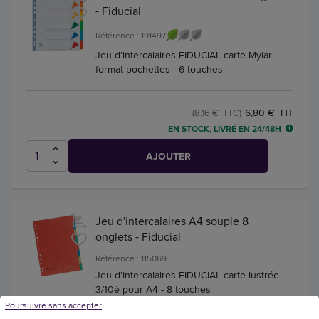
- Fiducial
Référence : 191497
Jeu d'intercalaires FIDUCIAL carte Mylar
format pochettes - 6 touches
6,80 € HT
(8,16 € TTC)
EN STOCK, LIVRÉ EN 24/48H
AJOUTER
Jeu d'intercalaires A4 souple 8
onglets - Fiducial
Référence : 115069
Jeu d'intercalaires FIDUCIAL carte lustrée
3/10è pour A4 - 8 touches
Poursuivre sans accepter