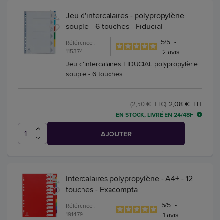
Jeu d'intercalaires - polypropylène
souple - 6 touches - Fiducial
5
/
5
-
Référence :
115374
2
avis
Jeu d'intercalaires FIDUCIAL polypropylène
souple - 6 touches
2,08 € HT
(2,50 € TTC)
EN STOCK, LIVRÉ EN 24/48H
AJOUTER
Intercalaires polypropylène - A4+ - 12
touches - Exacompta
5
/
5
-
Référence :
191479
1
avis