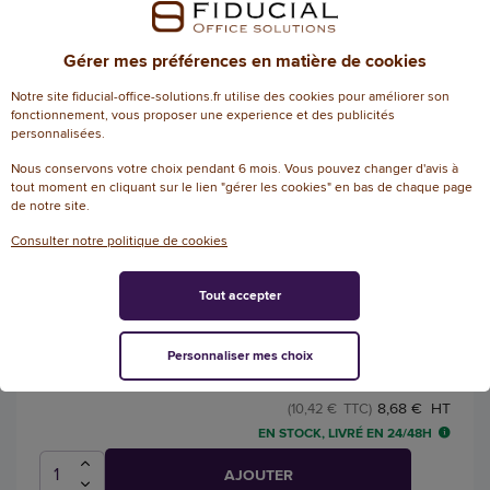
2,69 € HT
(3,23 € TTC)
EN STOCK, LIVRÉ EN 24/48H
Gérer mes préférences en matière de cookies
AJOUTER
Notre site fiducial-office-solutions.fr utilise des cookies pour améliorer son
fonctionnement, vous proposer une experience et des publicités
personnalisées.
Nous conservons votre choix pendant 6 mois. Vous pouvez changer d'avis à
Jeu d'intercalaires avec sommaire
tout moment en cliquant sur le lien "gérer les cookies" en bas de chaque page
de notre site.
Fiducial - Carte 170 g - A4 - 12 onglets
plastifiés
Consulter notre politique de cookies
5
/
5
-
Référence :
191490
3
avis
Tout accepter
Jeu d'intercalaires FIDUCIAL carte
renforcée Mylar A4 - 12 touches
Personnaliser mes choix
8,68 € HT
(10,42 € TTC)
EN STOCK, LIVRÉ EN 24/48H
AJOUTER