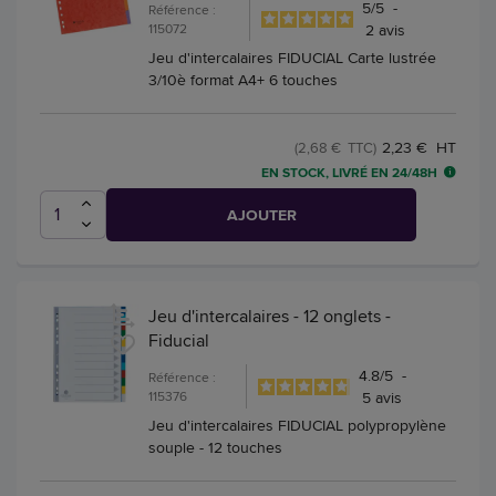
5
/
5
-
Référence :
115072
2
avis
Jeu d'intercalaires FIDUCIAL Carte lustrée
3/10è format A4+ 6 touches
2,23 € HT
(2,68 € TTC)
EN STOCK, LIVRÉ EN 24/48H
AJOUTER
Jeu d'intercalaires - 12 onglets -
Fiducial
4.8
/
5
-
Référence :
115376
5
avis
Jeu d'intercalaires FIDUCIAL polypropylène
souple - 12 touches