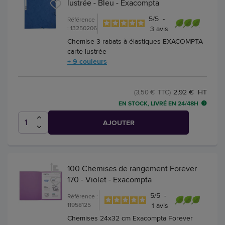
lustrée - Bleu - Exacompta
5
/
5
-
Référence
: 13250206
3
avis
Chemise 3 rabats à élastiques EXACOMPTA
carte lustrée
+ 9 couleurs
2,92 € HT
(3,50 € TTC)
EN STOCK, LIVRÉ EN 24/48H
AJOUTER
100 Chemises de rangement Forever
170 - Violet - Exacompta
5
/
5
-
Référence :
11958125
1
avis
Chemises 24x32 cm Exacompta Forever