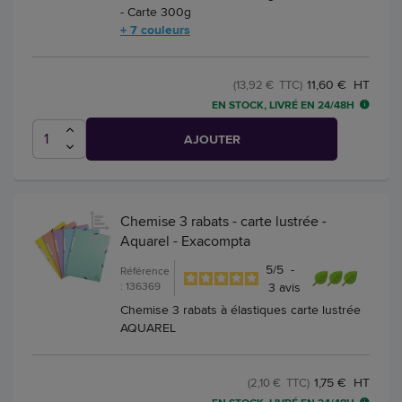
- Carte 300g
+ 7 couleurs
11,60 € HT
(13,92 € TTC)
EN STOCK, LIVRÉ EN 24/48H
AJOUTER
Chemise 3 rabats - carte lustrée -
Aquarel - Exacompta
5
/
5
-
Référence
: 136369
3
avis
Chemise 3 rabats à élastiques carte lustrée
AQUAREL
1,75 € HT
(2,10 € TTC)