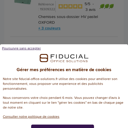
5
/
5
-
Référence
: 19309322
3
avis
Chemises sous-dossier HV pastel
OXFORD
+ 3 couleurs
43,34 € HT
(52,01 € TTC)
Poursuivre sans accepter
EN STOCK, LIVRÉ EN 24/48H
AJOUTER
Gérer mes préférences en matière de cookies
Notre site fiducial-office-solutions.fr utilise des cookies pour améliorer son
fonctionnement, vous proposer une experience et des publicités
100 Chemises A4+ - jaune pastel -
personnalisées.
220g - Fiducial
Nous conservons votre choix pendant 6 mois. Vous pouvez changer d'avis à
tout moment en cliquant sur le lien "gérer les cookies" en bas de chaque page
5
/
5
-
Référence :
de notre site.
11521015
1
avis
Consulter notre politique de cookies
Chemises FIDUCIAL Pastel 24x32 cm -
220g