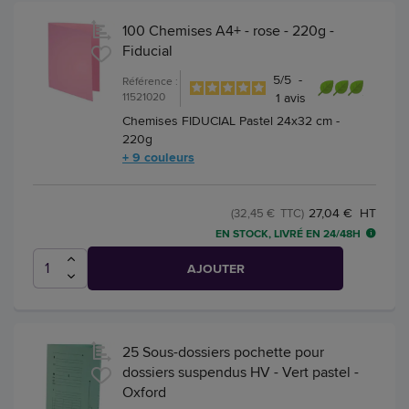
100 Chemises A4+ - rose - 220g -
Fiducial
5
/
5
-
Référence :
11521020
1
avis
Chemises FIDUCIAL Pastel 24x32 cm -
220g
+ 9 couleurs
27,04 € HT
(32,45 € TTC)
EN STOCK, LIVRÉ EN 24/48H
AJOUTER
25 Sous-dossiers pochette pour
dossiers suspendus HV - Vert pastel -
Oxford