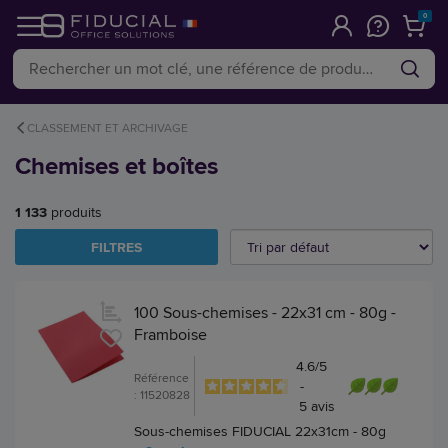
0
CLASSEMENT ET ARCHIVAGE
Chemises et boîtes
1 133
produits
FILTRES
100 Sous-chemises - 22x31 cm - 80g -
Framboise
4.6
/
5
Référence
-
: 11520828
5
avis
Sous-chemises FIDUCIAL 22x31cm - 80g