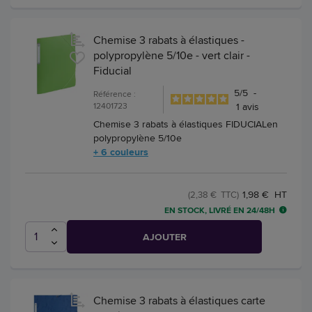
Chemise 3 rabats à élastiques -
polypropylène 5/10e - vert clair -
Fiducial
5
/
5
-
Référence :
12401723
1
avis
Chemise 3 rabats à élastiques FIDUCIALen
polypropylène 5/10e
+ 6 couleurs
1,98 € HT
(2,38 € TTC)
EN STOCK, LIVRÉ EN 24/48H
AJOUTER
Chemise 3 rabats à élastiques carte