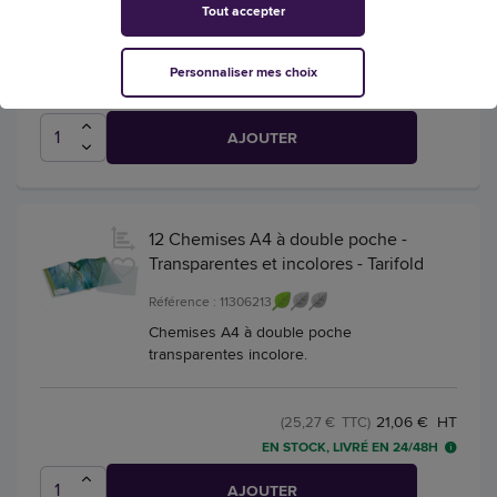
+ 9 couleurs
Tout accepter
27,04 € HT
(32,45 € TTC)
Personnaliser mes choix
EN STOCK, LIVRÉ EN 24/48H
AJOUTER
12 Chemises A4 à double poche -
Transparentes et incolores - Tarifold
Référence : 11306213
Chemises A4 à double poche
transparentes incolore.
21,06 € HT
(25,27 € TTC)
EN STOCK, LIVRÉ EN 24/48H
AJOUTER