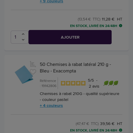
+ 9 couleurs
11,28 € HT
(13,54 € TTC)
EN STOCK, LIVRÉ EN 24/48H
AJOUTER
50 Chemises à rabat latéral 210 g -
Bleu - Exacompta
5
/
5
-
Référence
: 19142806
2
avis
Chemises à rabat 210G - qualité supérieure
- couleur pastel
+ 4 couleurs
39,56 € HT
(47,47 € TTC)
EN STOCK, LIVRÉ EN 24/48H