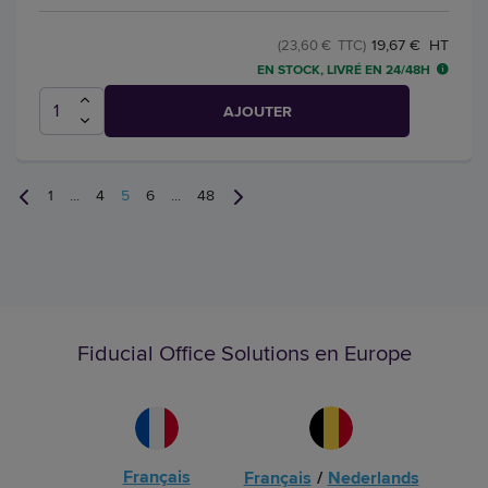
19,67 € HT
(23,60 € TTC)
EN STOCK, LIVRÉ EN 24/48H
AJOUTER
1
...
4
5
6
...
48
Fiducial Office Solutions en Europe
Français
Français
/
Nederlands