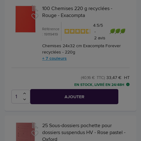
100 Chemises 220 g recyclées -
Rouge - Exacompta
4.5
/
5
Référence
-
: 19119419
2
avis
Chemises 24x32 cm Exacompta Forever
recyclées - 220g
+ 7 couleurs
33,47 € HT
(40,16 € TTC)
EN STOCK, LIVRÉ EN 24/48H
AJOUTER
25 Sous-dossiers pochette pour
dossiers suspendus HV - Rose pastel -
Oxford