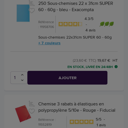
250 Sous-chemises 22 x 31cm SUPER
60 - 60g - bleu - Exacompta
4.3
/
5
Référence
-
: 11958706
4
avis
Sous-chemises 22x31cm SUPER 60 - 60g
+ 7 couleurs
19,67 € HT
(23,60 € TTC)
EN STOCK, LIVRÉ EN 24/48H
AJOUTER
Chemise 3 rabats à élastiques en
polypropylène 5/10e - Rouge - Fiducial
5
/
5
-
Référence :
11552819
1
avis