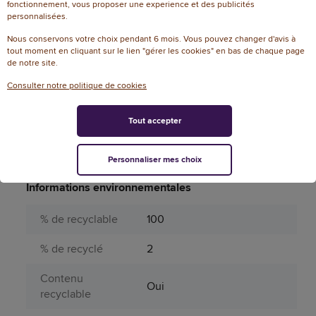
fonctionnement, vous proposer une experience et des publicités
personnalisées.
Produit dangereux
Non
Nous conservons votre choix pendant 6 mois. Vous pouvez changer d'avis à
Périssable
Non
tout moment en cliquant sur le lien "gérer les cookies" en bas de chaque page
de notre site.
Réglure
Ligné
Consulter notre politique de cookies
Type de couverture
Carte
Tout accepter
Type de quadrillage
Ligné
Personnaliser mes choix
Type de reliure
Spirale
Informations environnementales
% de recyclable
100
% de recyclé
2
Contenu
Oui
recyclable