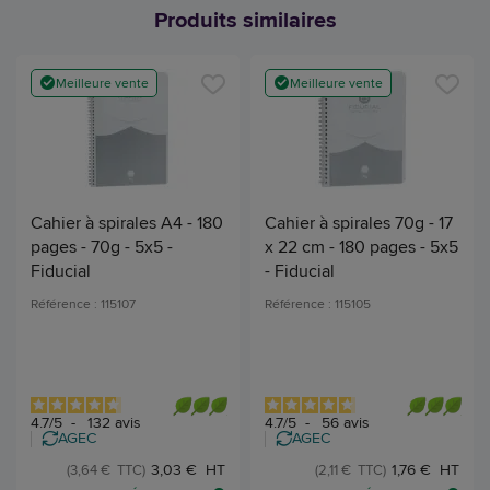
Produits similaires
Meilleure vente
Meilleure vente
Cahier à spirales A4 - 180
Cahier à spirales 70g - 17
pages - 70g - 5x5 -
x 22 cm - 180 pages - 5x5
Fiducial
- Fiducial
Référence : 115107
Référence : 115105
4.7
/
5
-
132
avis
4.7
/
5
-
56
avis
AGEC
AGEC
3,03 € HT
1,76 € HT
(3,64 € TTC)
(2,11 € TTC)