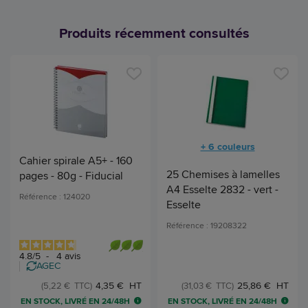
Produits récemment consultés
+ 6 couleurs
Cahier spirale A5+ - 160
25 Chemises à lamelles
pages - 80g - Fiducial
A4 Esselte 2832 - vert -
Référence : 124020
Esselte
Référence : 19208322
4.8
/
5
-
4
avis
AGEC
4,35 € HT
25,86 € HT
(5,22 € TTC)
(31,03 € TTC)
EN STOCK, LIVRÉ EN 24/48H
EN STOCK, LIVRÉ EN 24/48H