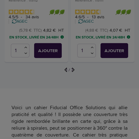
Référence : 115112
Référence : 115111
4.5
/
5
-
34
avis
4.6
/
5
-
13
avis
AGEC
AGEC
4,82 € HT
4,07 € HT
(5,78 € TTC)
(4,88 € TTC)
EN STOCK, LIVRÉ EN 24/48H
EN STOCK, LIVRÉ EN 24/48H
AJOUTER
AJOUTER
1
/
7
Voici un cahier Fiducial Office Solutions qui allie
praticité et qualité ! Il possède une couverture très
rigide rembordée brillante en carte qui, grâce à sa
reliure à spirales, peut se positionner à 360° contre la
quatrième de couverture. Ce cahier très pratique