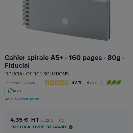
Cahier spirale A5+ - 160 pages - 80g -
Fiducial
FIDUCIAL OFFICE SOLUTIONS
4.8
/
5
-
4
avis
Référence : 124020
AGEC
Voir la description
4,35 € HT
(5,22 € TTC)
EN STOCK, LIVRÉ EN 24/48H