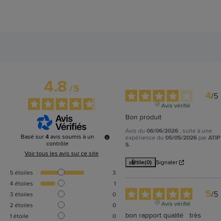
4.8
/
5
4
/
5
Avis vérifié
Bon produit
Avis du
06/06/2026
, suite à une
Basé sur
4
avis soumis à un
expérience du
05/05/2026
par
ATIP
contrôle
S.
Voir tous les avis sur ce site
Utile
(0)
Signaler
5
étoiles
3
4
étoiles
1
5
/
5
3
étoiles
0
Avis vérifié
2
étoiles
0
bon rapport qualité   très 
1
étoile
0