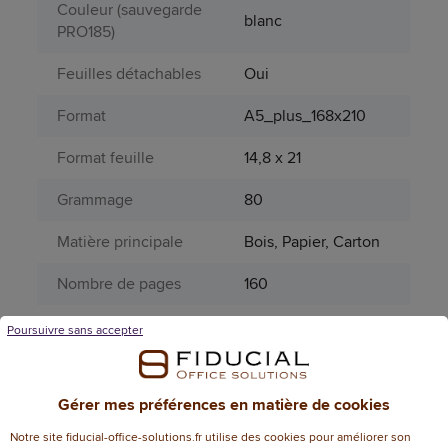
Couleur (sauvegarde
blanc
PRO185)
Feuilles détachables
Oui
Format
A5_plus_168x210
Format feuille
14,8 x 21
Grammage
80
Matière principale
Bois, Papier, Carton
Nombre de pages
160
Page catalogue
Poursuivre sans accepter
730
année N
Perforation
2 trous
Gérer mes préférences en matière de cookies
Pourcentage FSC
MIXTE
Notre site fiducial-office-solutions.fr utilise des cookies pour améliorer son