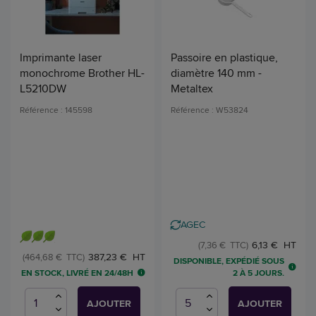
Imprimante laser
Passoire en plastique,
monochrome Brother HL-
diamètre 140 mm -
L5210DW
Metaltex
Référence : 145598
Référence : W53824
AGEC
6,13 € HT
(7,36 € TTC)
387,23 € HT
(464,68 € TTC)
DISPONIBLE, EXPÉDIÉ SOUS
EN STOCK, LIVRÉ EN 24/48H
2 À 5 JOURS.
AJOUTER
AJOUTER