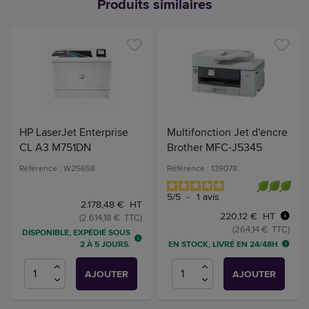
Produits similaires
HP LaserJet Enterprise
Multifonction Jet d'encre
CL A3 M751DN
Brother MFC-J5345
Référence : W25658
Référence : 139078
5
/
5
-
1
avis
2.178,48 € HT
220,12 € HT
(2.614,18 € TTC)
(264,14 € TTC)
DISPONIBLE, EXPÉDIÉ SOUS
EN STOCK, LIVRÉ EN 24/48H
2 À 5 JOURS.
AJOUTER
AJOUTER