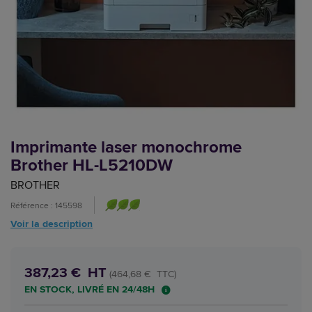
Imprimante laser monochrome
Brother HL-L5210DW
BROTHER
Référence : 145598
Voir la description
387,23 € HT
(464,68 € TTC)
EN STOCK, LIVRÉ EN 24/48H