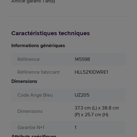
Article garanti 1 an(s)
Caractéristiques techniques
Informations génériques
Référence
145598
Référence fabricant
HLL5210DWRE1
Dimensions
Code Ange Bleu
UZ205
37.3 cm (L) x 38.8 cm
Dimensions
(P) x 25.7 cm (H)
Garantie N+1
1
Attributs spécifiques