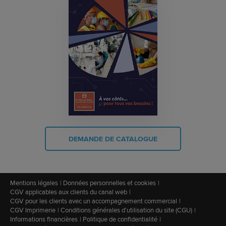
DEMANDE DE CATALOGUE
Mentions légales
Données personnelles et cookies
CGV applicables aux clients du canal web
CGV pour les clients avec un accompagnement commercial
CGV Imprimerie
Conditions générales d'utilisation du site (CGU)
Informations financières
Politique de confidentialité