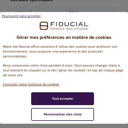
Aérosol
Non
Poursuivre sans accepter
Capacité bac(s)
250
feuilles max.
Gérer mes préférences en matière de cookies
Couleur (sauvegarde
noir
Notre site fiducial-office-solutions.fr utilise des cookies pour améliorer son
PRO185)
fonctionnement, vous proposer une experience et des publicités
personnalisées.
Format papier
A4
Nous conservons votre choix pendant 6 mois. Vous pouvez changer d'avis à
compatible
tout moment en cliquant sur le lien "gérer les cookies" en bas de chaque page
de notre site.
Matière principale
Plastique
Consulter notre politique de cookies
Modèle
HL-L5210DW
Tout accepter
Page catalogue
517
année N
Personnaliser mes choix
Poids
11,6