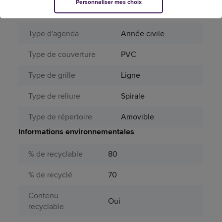
Personnaliser mes choix
Périssable
Non
Type d'agenda
Année civile
Type de couverture
PVC
Type de grille
Ligne
Type de reliure
Spirale
Type de répertoire
Amovible
Informations environnementales
% de recyclable
80
% de recyclé
70
Contenu
Oui
recyclable