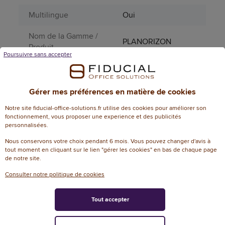
Multilingue
Oui
Nom de la Gamme /
PLANORIZON
Produit
Poursuivre sans accepter
Page catalogue
37
année N
Gérer mes préférences en matière de cookies
Plage horaire
8h - 19h
Notre site fiducial-office-solutions.fr utilise des cookies pour améliorer son
fonctionnement, vous proposer une experience et des publicités
1 semaine sur 2
personnalisées.
Planification
pages
Nous conservons votre choix pendant 6 mois. Vous pouvez changer d'avis à
tout moment en cliquant sur le lien "gérer les cookies" en bas de chaque page
Pourcentage FSC
70%
de notre site.
Pourcentage PEFC
70
Consulter notre politique de cookies
Produit dangereux
Non
Tout accepter
Période
12 mois 1/2