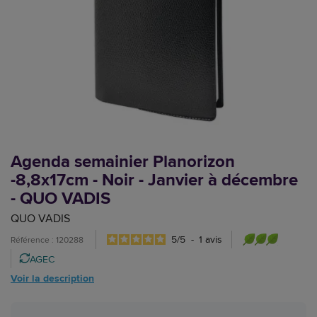
Agenda semainier Planorizon
-8,8x17cm - Noir - Janvier à décembre
- QUO VADIS
QUO VADIS
5
/
5
-
1
avis
Référence : 120288
AGEC
Voir la description