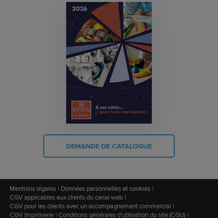
DEMANDE DE CATALOGUE
Mentions légales
Données personnelles et cookies
CGV applicables aux clients du canal web
CGV pour les clients avec un accompagnement commercial
CGV Imprimerie
Conditions générales d'utilisation du site (CGU)