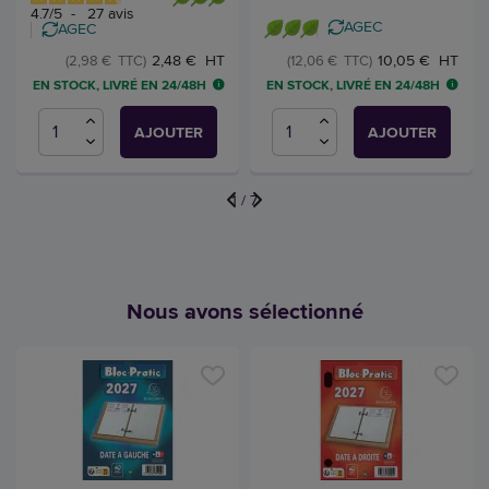
4.7
/
5
-
27
avis
AGEC
AGEC
2,48 € HT
10,05 € HT
(2,98 € TTC)
(12,06 € TTC)
EN STOCK, LIVRÉ EN 24/48H
EN STOCK, LIVRÉ EN 24/48H
AJOUTER
AJOUTER
1
/
7
Nous avons sélectionné