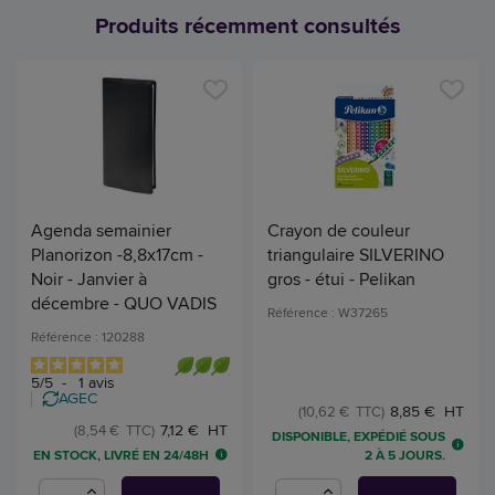
Produits récemment consultés
Agenda semainier
Crayon de couleur
Planorizon -8,8x17cm -
triangulaire SILVERINO
Noir - Janvier à
gros - étui - Pelikan
décembre - QUO VADIS
Référence : W37265
Référence : 120288
5
/
5
-
1
avis
AGEC
8,85 € HT
(10,62 € TTC)
7,12 € HT
(8,54 € TTC)
DISPONIBLE, EXPÉDIÉ SOUS
EN STOCK, LIVRÉ EN 24/48H
2 À 5 JOURS.