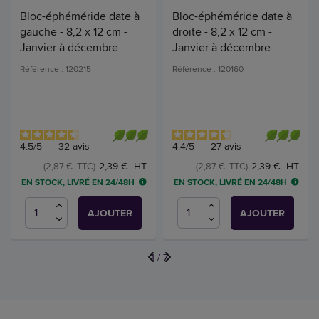
Bloc-éphéméride date à
Bloc-éphéméride date à
gauche - 8,2 x 12 cm -
droite - 8,2 x 12 cm -
Janvier à décembre
Janvier à décembre
Référence : 120215
Référence : 120160
4.5
/
5
-
32
avis
4.4
/
5
-
27
avis
2,39 € HT
2,39 € HT
(2,87 € TTC)
(2,87 € TTC)
EN STOCK, LIVRÉ EN 24/48H
EN STOCK, LIVRÉ EN 24/48H
AJOUTER
AJOUTER
1
/
7