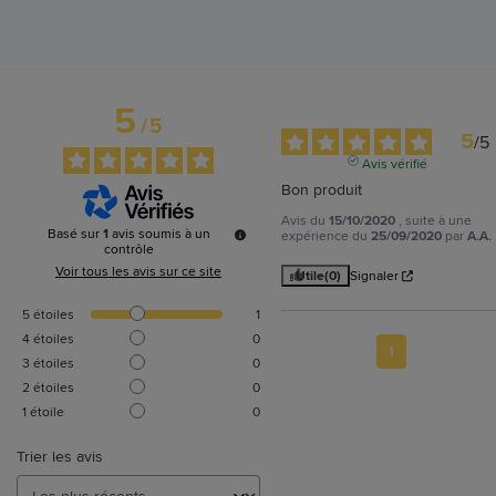
5
/
5
5
/
5
Avis vérifié
Bon produit
Avis du
15/10/2020
, suite à une
Basé sur
1
avis soumis à un
expérience du
25/09/2020
par
A.A.
contrôle
Voir tous les avis sur ce site
Utile
(0)
Signaler
5
étoiles
1
4
étoiles
0
1
3
étoiles
0
2
étoiles
0
1
étoile
0
Trier les avis