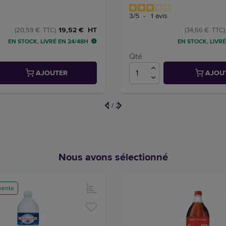
3
/
5
-
1
avis
19,52 € HT
(20,59 € TTC)
(34,66 € TTC)
EN STOCK, LIVRÉ EN 24/48H
EN STOCK, LIVRÉ
Qté
AJOUTER
AJOU
1
/
2
Nous avons sélectionné
vente