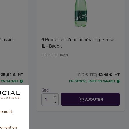
lassic -
6 Bouteilles d'eau minérale gazeuse -
1L - Badoit
Référence : 102711
25,84 € HT
12,48 € HT
(13,17 € TTC)
 EN 24/48H
EN STOCK, LIVRÉ EN 24/48H
Qté
TER
AJOUTER
nnement,
moment en