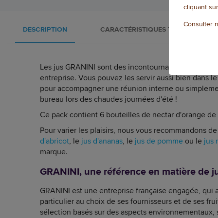
cliquant su
Consulter n
DESCRIPTION
CARACTÉRISTIQUES TECHNIQUES
Les jus GRANINI sont des incontournables pour vos 
entreprise. Vous pouvez les servir aussi bien dans 
pour accompagner une réunion interne ou simplemen
bureau lors des chaudes journées d'été !
Ce pack contient 6 bouteilles de nectar d'orange de
Pour varier les plaisirs, nous vous recommandons de
d'abricot
, le
jus d'ananas
, le
jus de pomme
ou le
jus m
marque.
GRANINI, une référence en matière de ju
GRANINI est une entreprise française engagée, qui a
particulier au choix de ses fournisseurs et de ses frui
sélection basés sur des aspects environnementaux, 