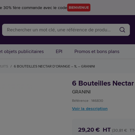
re 30% 1ère commande avec le code
BIENVENUE
t objets publicitaires
EPI
Promos et bons plans
RUITS
/
6 BOUTEILLES NECTAR D’ORANGE – 1L – GRANINI
6 Bouteilles Necta
GRANINI
Référence : 146830
Voir la description
29,20 € HT
(30,81 € TT