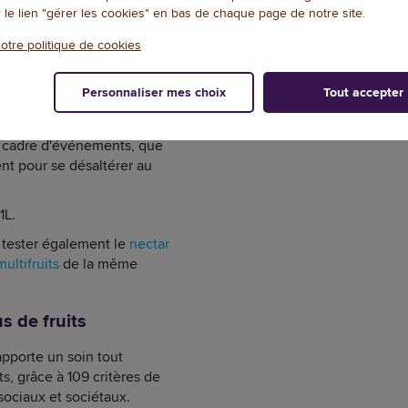
r le lien "gérer les cookies" en bas de chaque page de notre site.
otre politique de cookies
DOCUMENTATION
NOTES ET AVIS+
Personnaliser mes choix
Tout accepter
moments de convivialité en
le cadre d'événements, que
t pour se désaltérer au
 1L.
 tester également le
nectar
ultifruits
de la même
s de fruits
pporte un soin tout
ts, grâce à 109 critères de
sociaux et sociétaux.