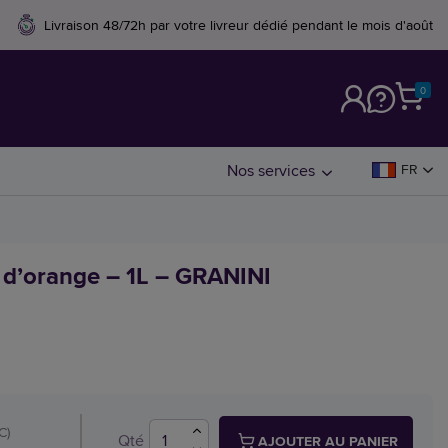
Livraison 48/72h par votre livreur dédié pendant le mois d'août
0
M
Nos services
FR
r d’orange – 1L – GRANINI
C)
Qté
AJOUTER AU PANIER