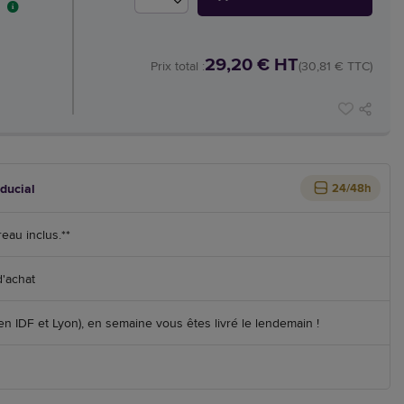
29,20 € HT
Prix total :
(30,81 € TTC)
iducial
24/48h
reau inclus.**
d'achat
 IDF et Lyon), en semaine vous êtes livré le lendemain !