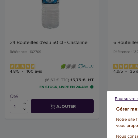
24 Bouteilles d'eau 50 cl - Cristaline
6 Bouteilles
Référence : 102709
Référence : 1
AGEC
4.8
/
5
-
100
avis
4.9
/
5
-
35
a
15,75 € HT
(16,62 € TTC)
EN STOCK, LIVRÉ EN 24/48H
Qté
Qté
Poursuivre 
AJOUTER
Gérer mes
Notre site 
vous propo
Nous conse