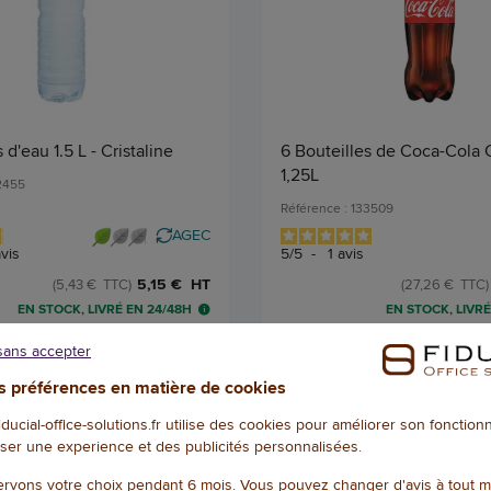
 d'eau 1.5 L - Cristaline
6 Bouteilles de Coca-Cola C
1,25L
32455
Référence : 133509
AGEC
vis
5
/
5
-
1
avis
5,15 € HT
(5,43 € TTC)
(27,26 € TTC)
EN STOCK, LIVRÉ EN 24/48H
EN STOCK, LIVRÉ
Qté
sans accepter
AJOUTER
AJOU
 préférences en matière de cookies
fiducial-office-solutions.fr utilise des cookies pour améliorer son fonctio
ser une experience et des publicités personnalisées.
1
/
2
rvons votre choix pendant 6 mois. Vous pouvez changer d'avis à tout 