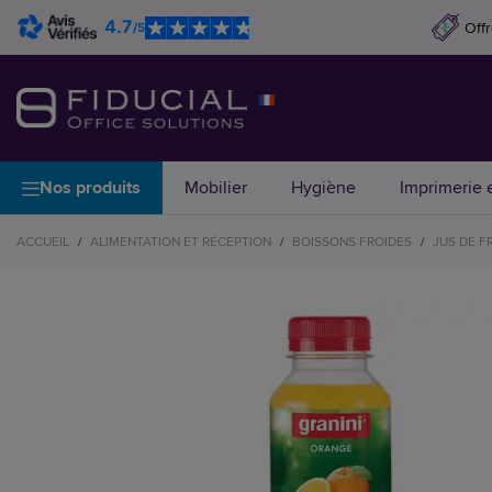
4.7
Off
/5
Nos produits
Mobilier
Hygiène
Imprimerie e
ACCUEIL
/
ALIMENTATION ET RÉCEPTION
/
BOISSONS FROIDES
/
JUS DE F