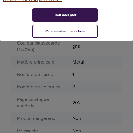
Garantie N+1
10
Tout accepter
Attributs spécifiques
Aérosol
Non
Personnaliser mes choix
Couleur (sauvegarde
gris
PRO185)
Matière principale
Métal
Nombre de cases
1
Nombre de colonnes
2
Page catalogue
202
année N
Produit dangereux
Non
Périssable
Non