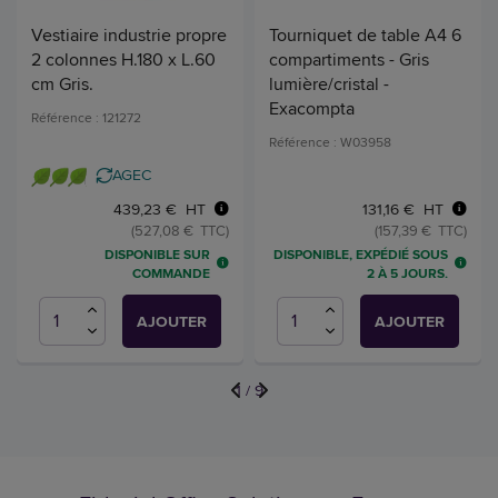
Vestiaire industrie propre
Tourniquet de table A4 6
2 colonnes H.180 x L.60
compartiments - Gris
cm Gris.
lumière/cristal -
Exacompta
Référence : 121272
Référence : W03958
AGEC
439,23 € HT
131,16 € HT
(527,08 € TTC)
(157,39 € TTC)
DISPONIBLE SUR
DISPONIBLE, EXPÉDIÉ SOUS
COMMANDE
2 À 5 JOURS.
AJOUTER
AJOUTER
1
/
9