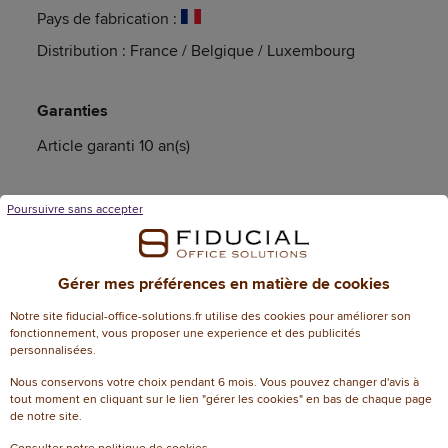
Pays de fabrication :
Distribution : France / Belgique / Luxembourg
Garanties
Article garanti 10 an(s)
Poursuivre sans accepter
Caractéristiques techniques
Gérer mes préférences en matière de cookies
Informations génériques
Notre site fiducial-office-solutions.fr utilise des cookies pour améliorer son
fonctionnement, vous proposer une experience et des publicités
Référence
121272
personnalisées.
Dimensions
Nous conservons votre choix pendant 6 mois. Vous pouvez changer d'avis à
tout moment en cliquant sur le lien "gérer les cookies" en bas de chaque page
60 cm (l) x 50 cm (P)
de notre site.
Dimensions
x 180 cm (H)
Consulter notre politique de cookies