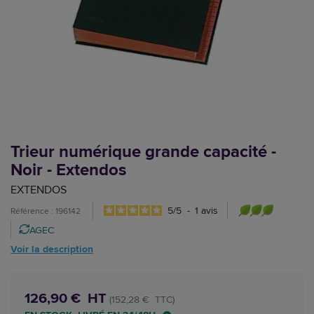
Trieur numérique grande capacité -
Noir - Extendos
EXTENDOS
5
/
5
-
1
avis
Référence : 196142
AGEC
Voir la description
126,90 € HT
(152,28 € TTC)