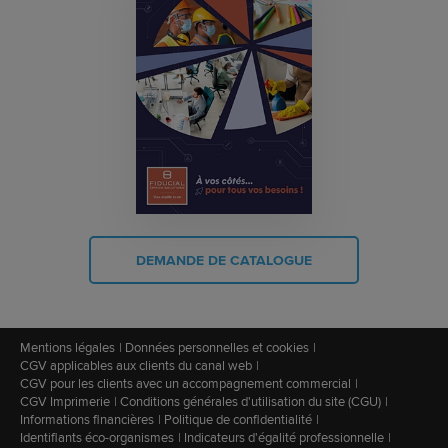
DEMANDE DE CATALOGUE
Mentions légales
Données personnelles et cookies
CGV applicables aux clients du canal web
CGV pour les clients avec un accompagnement commercial
CGV Imprimerie
Conditions générales d'utilisation du site (CGU)
Informations financières
Politique de confidentialité
Identifiants éco-organismes
Indicateurs d'égalité professionnelle