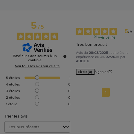
5
/
5
5
/
5
Avis vérifié
Très bon produit
Avis du
28/03/2025
, suite à une
Basé sur
1
avis soumis à un
expérience du
25/02/2025
par
contrôle
AUDE G.
Voir tous les avis sur ce site
Utile
(0)
Signaler
5
étoiles
1
4
étoiles
0
3
étoiles
0
1
2
étoiles
0
1
étoile
0
Trier les avis