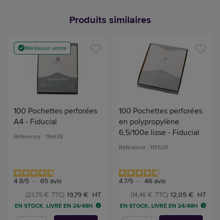
Produits similaires
Meilleure vente
100 Pochettes perforées
100 Pochettes perforées
A4 - Fiducial
en polypropylène
6,5/100e lisse - Fiducial
Référence : 119438
Référence : 115520
4.8
/
5
-
65
avis
4.7
/
5
-
46
avis
19,79 € HT
12,05 € HT
(23,75 € TTC)
(14,46 € TTC)
EN STOCK, LIVRÉ EN 24/48H
EN STOCK, LIVRÉ EN 24/48H