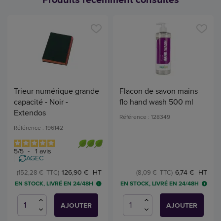
Trieur numérique grande
Flacon de savon mains
capacité - Noir -
flo hand wash 500 ml
Extendos
Référence : 128349
Référence : 196142
5
/
5
-
1
avis
AGEC
126,90 € HT
6,74 € HT
(152,28 € TTC)
(8,09 € TTC)
EN STOCK, LIVRÉ EN 24/48H
EN STOCK, LIVRÉ EN 24/48H
AJOUTER
AJOUTER