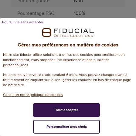
Porte-étiquette
Non
Pourcentage FSC
100%
Poursuivre sans accepter
Pourcentage PEFC
100
Produit dangereux
Non
Gérer mes préférences en matière de cookies
Type de fermeture
Sans
Notre site fiducial-office-solutions.fr utilise des cookies pour améliorer son
fonctionnement, vous proposer une experience et des publicités
Type de touches
Numériques
personnalisées.
Informations environnementales
Nous conservons votre choix pendant 6 mois. Vous pouvez changer d'avis à
tout moment en cliquant sur le lien "gérer les cookies" en bas de chaque page
de notre site.
% de recyclable
89
Consulter notre politique de cookies
% de recyclé
14
Tout accepter
Contenu
Oui
recyclable
Personnaliser mes choix
Contenu recyclé
Oui