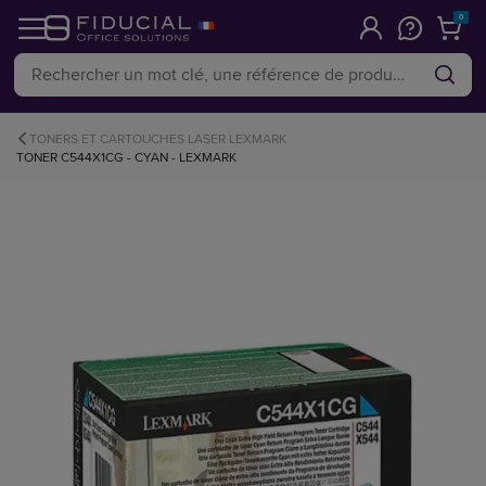
0
TONERS ET CARTOUCHES LASER LEXMARK
TONER C544X1CG - CYAN - LEXMARK