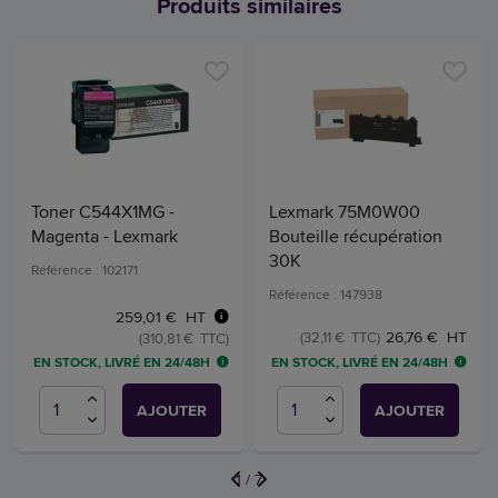
Produits similaires
Toner C544X1MG -
Lexmark 75M0W00
Magenta - Lexmark
Bouteille récupération
30K
Référence : 102171
Référence : 147938
259,01 € HT
26,76 € HT
(32,11 € TTC)
(310,81 € TTC)
EN STOCK, LIVRÉ EN 24/48H
EN STOCK, LIVRÉ EN 24/48H
AJOUTER
AJOUTER
1
/
7