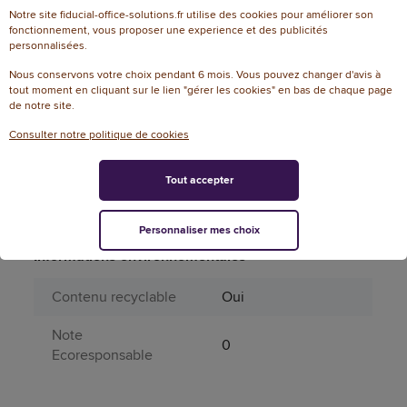
39
Notre site fiducial-office-solutions.fr utilise des cookies pour améliorer son
d'impression
fonctionnement, vous proposer une experience et des publicités
personnalisées.
Fiche sécurité
102169_fs_fr
Nous conservons votre choix pendant 6 mois. Vous pouvez changer d'avis à
tout moment en cliquant sur le lien "gérer les cookies" en bas de chaque page
Matière principale
Plastique
de notre site.
Produit dangereux
Non
Consulter notre politique de cookies
Périssable
Non
Tout accepter
Type de
Toner OEM
consommable
Personnaliser mes choix
Informations environnementales
Contenu recyclable
Oui
Note
0
Ecoresponsable