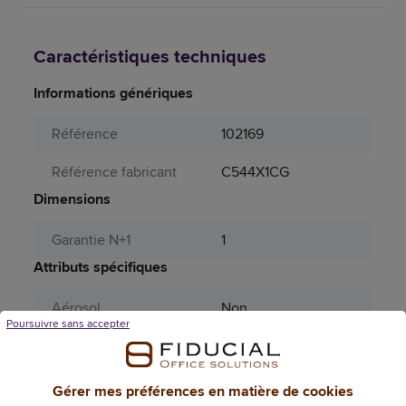
Caractéristiques techniques
Informations génériques
Référence
102169
Référence fabricant
C544X1CG
Dimensions
Garantie N+1
1
Attributs spécifiques
Aérosol
Non
Poursuivre sans accepter
Couleur (sauvegarde
bleu
PRO185)
Gérer mes préférences en matière de cookies
Couleur