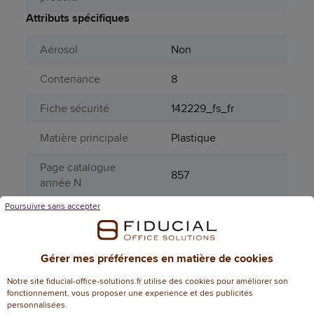
Attributs spécifiques
Aérosol
Non
Contenance
8
Fiche sécurité
142229_fs_fr
Matière principale
Plastique
Page catalogue
857
année N
Poursuivre sans accepter
Produit dangereux
Non
Produit rechargeable
Non
Gérer mes préférences en matière de cookies
Périssable
Non
Notre site fiducial-office-solutions.fr utilise des cookies pour améliorer son
Informations environnementales
fonctionnement, vous proposer une experience et des publicités
personnalisées.