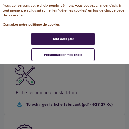
Note
Nous conservons votre choix pendant 6 mois. Vous pouvez changer d'avis à
0
Ecoresponsable
tout moment en cliquant sur le lien "gérer les cookies" en bas de chaque page
de notre site.
Consulter notre politique de cookies
Tout accepter
Documentation
Personnaliser mes choix
Fiche technique et installation
Télécharger la fiche fabricant (pdf - 628,27 Ko)