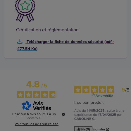
Certification et réglementation
Télécharger la fiche de données sécurité (pdf -
477,54 Ko)
4.8
/
5
5
/
5
Avis vérifié
très bon produit
Avis du
11/05/2025
, suite à une
Basé sur
6
avis soumis à un
expérience du
17/04/2025
par
contrôle
CAROLINE G.
Voir tous les avis sur ce site
Utile
(0)
Signaler