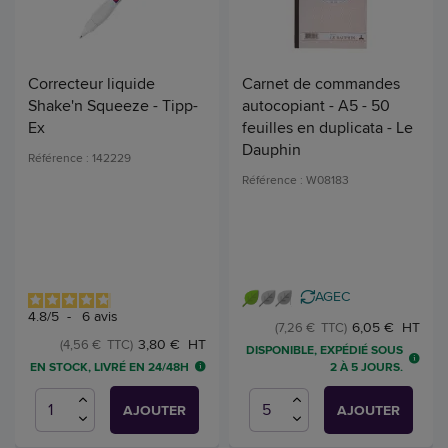
Correcteur liquide
Carnet de commandes
Shake'n Squeeze - Tipp-
autocopiant - A5 - 50
Ex
feuilles en duplicata - Le
Dauphin
Référence : 142229
Référence : W08183
AGEC
4.8
/
5
-
6
avis
6,05 € HT
(7,26 € TTC)
3,80 € HT
(4,56 € TTC)
DISPONIBLE, EXPÉDIÉ SOUS
EN STOCK, LIVRÉ EN 24/48H
2 À 5 JOURS.
AJOUTER
AJOUTER