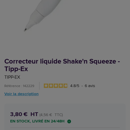
Correcteur liquide Shake'n Squeeze -
Tipp-Ex
TIPP-EX
4.8
/
5
-
6
avis
Référence : 142229
Voir la description
3,80 € HT
(4,56 € TTC)
EN STOCK, LIVRÉ EN 24/48H