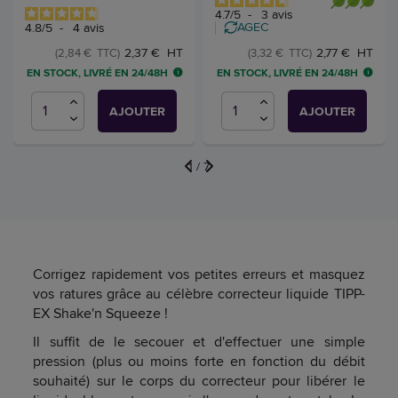
4.7
/
5
-
3
avis
AGEC
4.8
/
5
-
4
avis
2,37 € HT
2,77 € HT
(2,84 € TTC)
(3,32 € TTC)
EN STOCK, LIVRÉ EN 24/48H
EN STOCK, LIVRÉ EN 24/48H
AJOUTER
AJOUTER
1
/
7
Corrigez rapidement vos petites erreurs et masquez
vos ratures grâce au célèbre correcteur liquide TIPP-
EX Shake'n Squeeze !
Il suffit de le secouer et d'effectuer une simple
pression (plus ou moins forte en fonction du débit
souhaité) sur le corps du correcteur pour libérer le