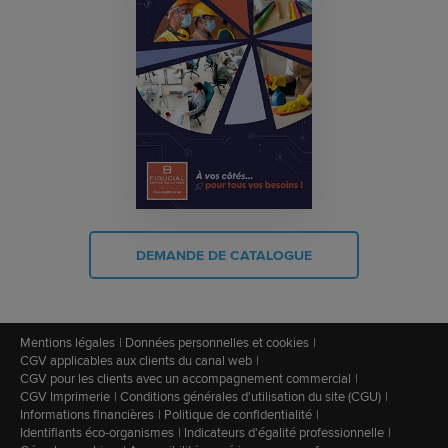
DEMANDE DE CATALOGUE
Mentions légales
Données personnelles et cookies
CGV applicables aux clients du canal web
CGV pour les clients avec un accompagnement commercial
CGV Imprimerie
Conditions générales d'utilisation du site (CGU)
Informations financières
Politique de confidentialité
Identifiants éco-organismes
Indicateurs d'égalité professionnelle