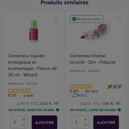
Produits similaires
Meilleure vente
Correcteur liquide
Correcteur frontal
écologique et
recyclé - 12m - Fiducial
économique - Flacon de
Référence : 146865
20 ml - Wizard
Référence : 142265
4.4
/
5
-
50
avis
AGEC
4.7
/
5
-
3
avis
2,00 € HT
1,00 € HT
(2,40 € TTC)
(1,20 € TTC)
EN STOCK, LIVRÉ EN 24/48H
EN STOCK, LIVRÉ EN 24/48H
AJOUTER
AJOUTER