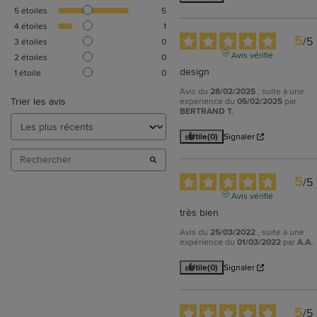
5
étoiles
5
4
étoiles
1
5
/
5
3
étoiles
0
Avis vérifié
2
étoiles
0
design
1
étoile
0
Avis du
28/02/2025
, suite à une
Trier les avis
expérience du
05/02/2025
par
BERTRAND T.
Utile
(0)
Signaler
5
/
5
Avis vérifié
très bien
Avis du
25/03/2022
, suite à une
expérience du
01/03/2022
par
A.A.
Utile
(0)
Signaler
5
/
5