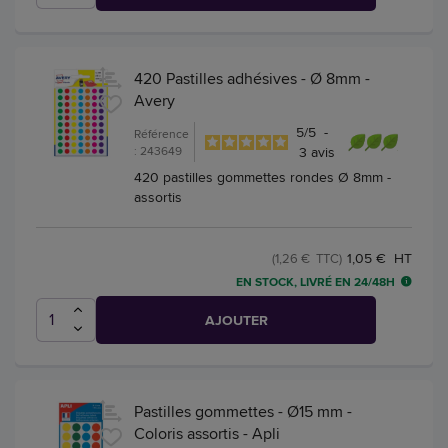
420 Pastilles adhésives - Ø 8mm -
Avery
5
/
5
-
Référence
: 243649
3
avis
420 pastilles gommettes rondes Ø 8mm -
assortis
1,05 € HT
(1,26 € TTC)
EN STOCK, LIVRÉ EN 24/48H
AJOUTER
Pastilles gommettes - Ø15 mm -
Coloris assortis - Apli