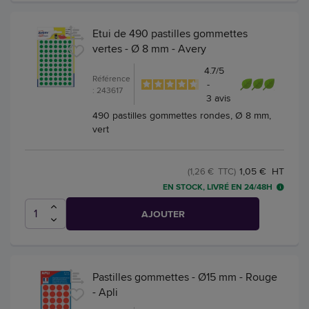
Etui de 490 pastilles gommettes
vertes - Ø 8 mm - Avery
4.7
/
5
Référence
-
: 243617
3
avis
490 pastilles gommettes rondes, Ø 8 mm,
vert
1,05 € HT
(1,26 € TTC)
EN STOCK, LIVRÉ EN 24/48H
AJOUTER
Pastilles gommettes - Ø15 mm - Rouge
- Apli