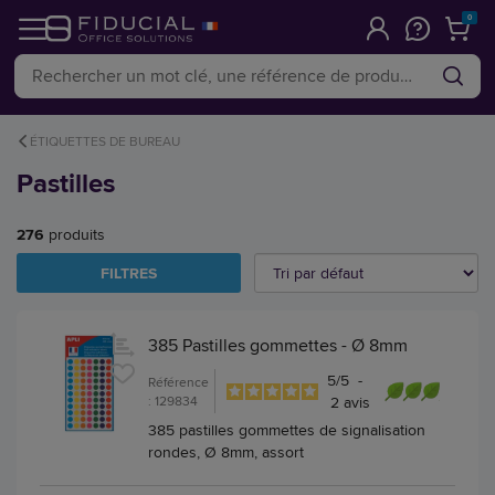
0
ÉTIQUETTES DE BUREAU
Pastilles
276
produits
FILTRES
385 Pastilles gommettes - Ø 8mm
5
/
5
-
Référence
: 129834
2
avis
385 pastilles gommettes de signalisation
rondes, Ø 8mm, assort