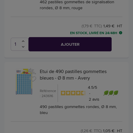
462 pastilles gommettes de signalisation
rondes, Ø 8 mm, rouge
1,49 € HT
(1,79 € TTC)
EN STOCK, LIVRÉ EN 24/48H
AJOUTER
Etui de 490 pastilles gommettes
bleues - Ø 8 mm - Avery
4.5
/
5
Référence
-
: 243616
2
avis
490 pastilles gommettes rondes, Ø 8 mm,
bleu
1,05 € HT
(1,26 € TTC)