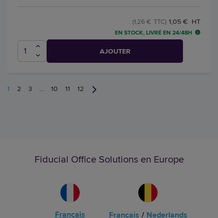
1,05 € HT
(1,26 € TTC)
EN STOCK, LIVRÉ EN 24/48H
AJOUTER
1
2
3
...
10
11
12
Fiducial Office Solutions en Europe
Français
Français
/
Nederlands