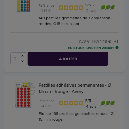
5
/
5
-
Référence
: 129815
2
avis
140 pastilles gommettes de signalisation
rondes, Ø15 mm, assor
1,49 € HT
(1,79 € TTC)
EN STOCK, LIVRÉ EN 24/48H
AJOUTER
Pastilles adhésives permanentes - Ø
1.5 cm - Rouge - Avery
5
/
5
-
Référence
: 243618
4
avis
Etui de 168 pastilles gommettes rondes, Ø
15, mm rouge