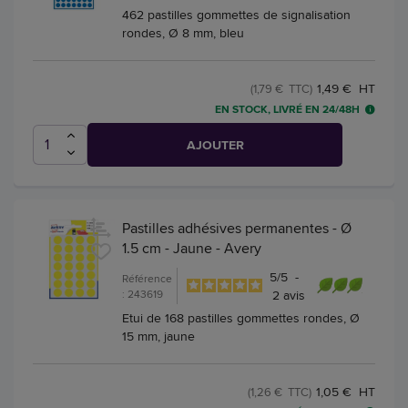
462 pastilles gommettes de signalisation
rondes, Ø 8 mm, bleu
1,49 € HT
(1,79 € TTC)
EN STOCK, LIVRÉ EN 24/48H
AJOUTER
Pastilles adhésives permanentes - Ø
1.5 cm - Jaune - Avery
5
/
5
-
Référence
: 243619
2
avis
Etui de 168 pastilles gommettes rondes, Ø
15 mm, jaune
1,05 € HT
(1,26 € TTC)