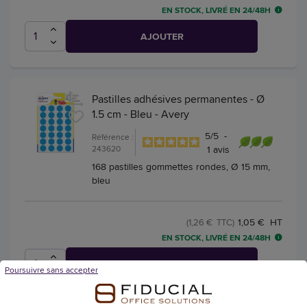
EN STOCK, LIVRÉ EN 24/48H
AJOUTER
Pastilles adhésives permanentes - Ø
1.5 cm - Bleu - Avery
5
/
5
-
Référence :
243620
1
avis
168 pastilles gommettes rondes, Ø 15 mm,
bleu
1,05 € HT
(1,26 € TTC)
EN STOCK, LIVRÉ EN 24/48H
AJOUTER
Poursuivre sans accepter