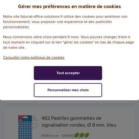
Gérer mes préférences en matière de cookies
Etui de 490 pastilles gomettes jaunes
- Ø 8 mm - Avery
Notre site fiducial-office-solutions.fr utilise des cookies pour améliorer son
fonctionnement, vous proposer une experience et des publicités
4.3
/
5
personnalisées.
Référence
-
: 243615
Nous conservons votre choix pendant 6 mois. Vous pouvez changer d'avis à
3
avis
tout moment en cliquant sur le lien "gérer les cookies" en bas de chaque page
490 pastilles gommettes de signalisation
de notre site.
rondes, Ø 8mm, jaune
Consulter notre politique de cookies
1,05 € HT
(1,26 € TTC)
Tout accepter
EN STOCK, LIVRÉ EN 24/48H
AJOUTER
Personnaliser mes choix
462 Pastilles gommettes de
signalisation rondes, Ø 8 mm, bleu
Référence : 129845