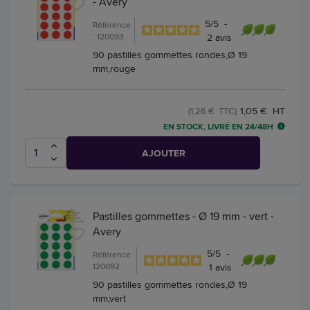
- Avery
5
/
5
-
Référence
: 120093
2
avis
90 pastilles gommettes rondes,Ø 19
mm,rouge
1,05 € HT
(1,26 € TTC)
EN STOCK, LIVRÉ EN 24/48H
AJOUTER
Pastilles gommettes - Ø 19 mm - vert -
Avery
5
/
5
-
Référence :
120092
1
avis
90 pastilles gommettes rondes,Ø 19
mm,vert