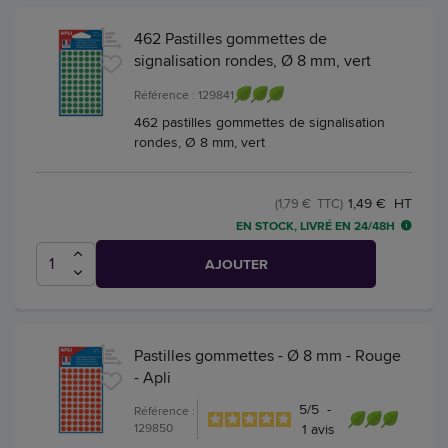
462 Pastilles gommettes de
signalisation rondes, Ø 8 mm, vert
Référence : 129841
462 pastilles gommettes de signalisation
rondes, Ø 8 mm, vert
1,49 € HT
(1,79 € TTC)
EN STOCK, LIVRÉ EN 24/48H
AJOUTER
Pastilles gommettes - Ø 8 mm - Rouge
- Apli
5
/
5
-
Référence :
129850
1
avis