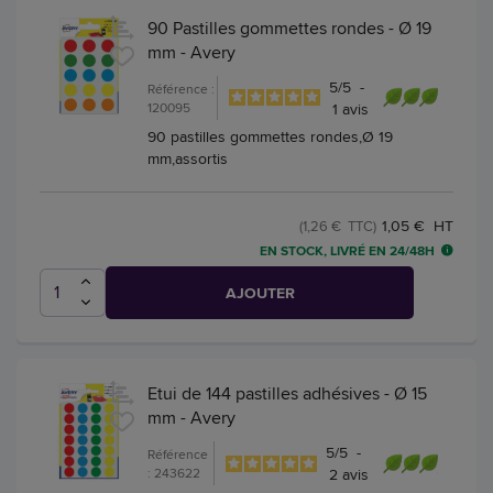
90 Pastilles gommettes rondes - Ø 19
mm - Avery
5
/
5
-
Référence :
120095
1
avis
90 pastilles gommettes rondes,Ø 19
mm,assortis
1,05 € HT
(1,26 € TTC)
EN STOCK, LIVRÉ EN 24/48H
AJOUTER
Etui de 144 pastilles adhésives - Ø 15
mm - Avery
5
/
5
-
Référence
: 243622
2
avis