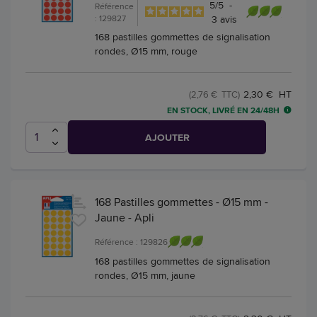
5
/
5
-
Référence
: 129827
3
avis
168 pastilles gommettes de signalisation
rondes, Ø15 mm, rouge
2,30 € HT
(2,76 € TTC)
EN STOCK, LIVRÉ EN 24/48H
AJOUTER
168 Pastilles gommettes - Ø15 mm -
Jaune - Apli
Référence : 129826
168 pastilles gommettes de signalisation
rondes, Ø15 mm, jaune