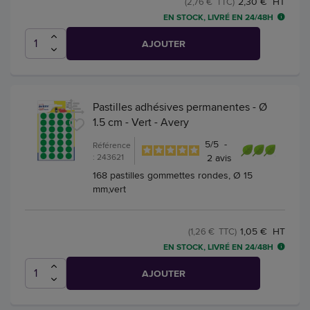
2,30 € HT
(2,76 € TTC)
EN STOCK, LIVRÉ EN 24/48H
AJOUTER
Pastilles adhésives permanentes - Ø
1.5 cm - Vert - Avery
5
/
5
-
Référence
: 243621
2
avis
168 pastilles gommettes rondes, Ø 15
mm,vert
1,05 € HT
(1,26 € TTC)
EN STOCK, LIVRÉ EN 24/48H
AJOUTER