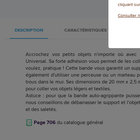
cliquant su
Consulter n
DESCRIPTION
CARACTÉRISTIQUES TECHNIQUES
Accrochez vos petits objets n'importe où avec 
Universal. Sa forte adhésion vous permet de les coll
voulez, pratique ! Cette bande vous garantit un supp
également d'utiliser une perceuse ou un marteau p
trous dans le mur. Ses dimensions de 20 mm x 2,5 m
pour coller vos objets légers et textiles.
Astuce : pour que la bande auto-agrippante puisse
nous conseillons de débarrasser le support et l'objet
et des saletés.
Page 706
du catalogue général