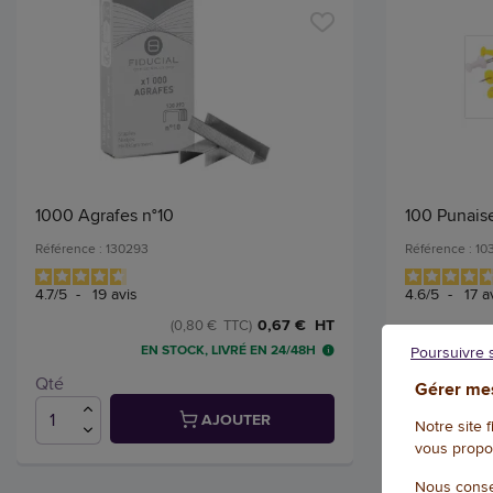
1000 Agrafes n°10
100 Punais
Référence : 130293
Référence : 1
4.7
/
5
-
19
avis
4.6
/
5
-
17
a
0,67 € HT
(0,80 € TTC)
EN STOCK, LIVRÉ EN 24/48H
Poursuivre 
Qté
Qté
Gérer mes
AJOUTER
Notre site 
vous propo
Nous conse