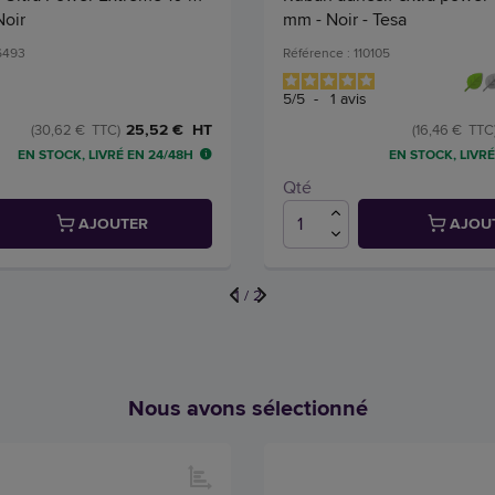
Noir
mm - Noir - Tesa
36493
Référence : 110105
5
/
5
-
1
avis
25,52 € HT
(30,62 € TTC)
(16,46 € TTC
EN STOCK, LIVRÉ EN 24/48H
EN STOCK, LIVRÉ
Qté
AJOUTER
AJOU
1
/
2
Nous avons sélectionné