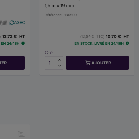
1,5 m x 19 mm
Référence : 136500
AGEC
13,72 € HT
10,70 € HT
)
(12,84 € TTC)
 EN 24/48H
EN STOCK, LIVRÉ EN 24/48H
Qté
TER
AJOUTER