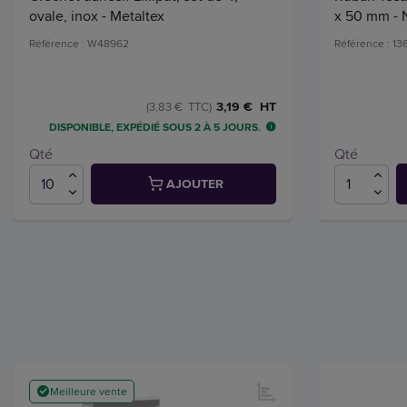
ovale, inox - Metaltex
x 50 mm - 
Référence : W48962
Référence : 1
3,19 € HT
(3,83 € TTC)
DISPONIBLE, EXPÉDIÉ SOUS 2 À 5 JOURS.
Qté
Qté
AJOUTER
Meilleure vente