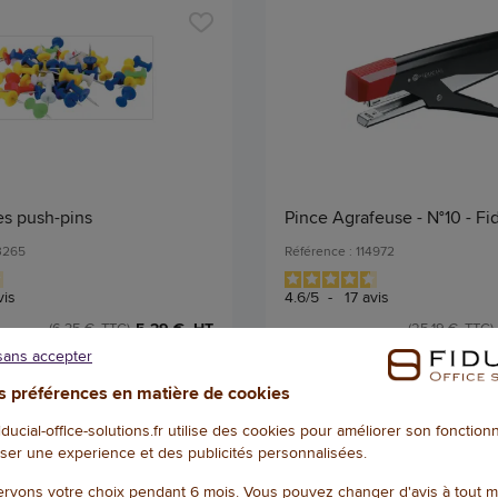
es push-pins
Pince Agrafeuse - N°10 - Fi
03265
Référence : 114972
vis
4.6
/
5
-
17
avis
5,29 € HT
(6,35 € TTC)
(25,19 € TTC)
EN STOCK, LIVRÉ EN 24/48H
EN STOCK, LIVRÉ
sans accepter
Qté
 préférences en matière de cookies
AJOUTER
AJOU
fiducial-office-solutions.fr utilise des cookies pour améliorer son fonctio
ser une experience et des publicités personnalisées.
rvons votre choix pendant 6 mois. Vous pouvez changer d'avis à tout 
1
/
1