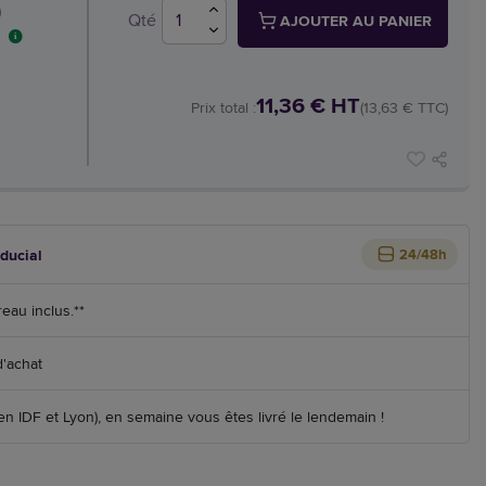
)
Qté
AJOUTER AU PANIER
11,36 € HT
Prix total :
(13,63 € TTC)
iducial
24/48h
reau inclus.**
d'achat
 IDF et Lyon), en semaine vous êtes livré le lendemain !