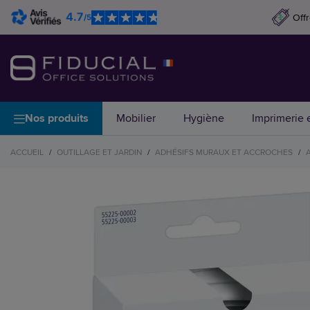
4.7
Off
/5
Nos produits
Mobilier
Hygiène
Imprimerie e
ACCUEIL
/
OUTILLAGE ET JARDIN
/
ADHÉSIFS MURAUX ET ACCROCHES
/