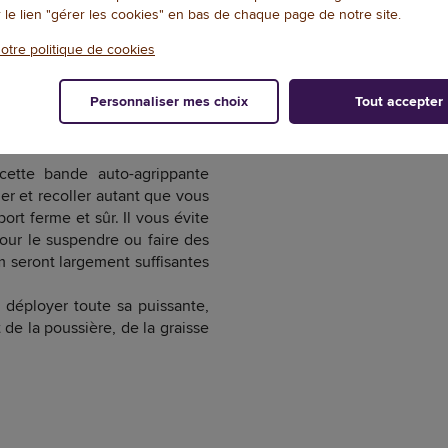
r le lien "gérer les cookies" en bas de chaque page de notre site.
otre politique de cookies
DOCUMENTATION
NOTES ET AVIS+
Personnaliser mes choix
Tout accepter
cette bande auto-agrippante
er et recoller autant que vous
ort ferme et sûr. Il vous évite
our le suspendre ou faire des
 seront largement suffisantes
 déployer toute sa puissante,
 de la poussière, de la graisse