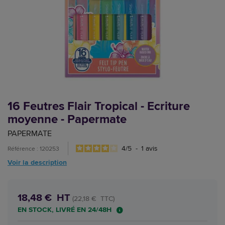
16 Feutres Flair Tropical - Ecriture
moyenne - Papermate
PAPERMATE
4
/
5
-
1
avis
Référence : 120253
Voir la description
18,48 € HT
(22,18 € TTC)
EN STOCK, LIVRÉ EN 24/48H