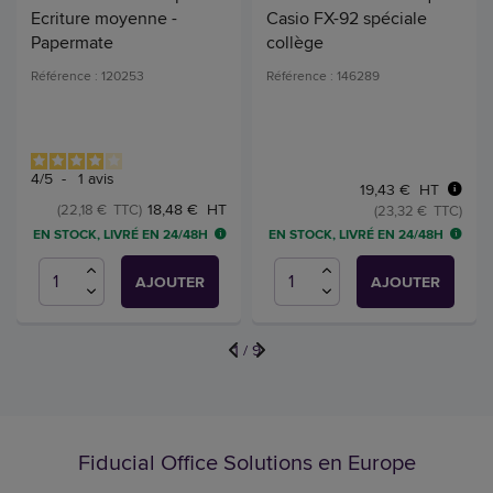
Ecriture moyenne -
Casio FX-92 spéciale
Papermate
collège
Référence : 120253
Référence : 146289
4
/
5
-
1
avis
19,43 € HT
18,48 € HT
(22,18 € TTC)
(23,32 € TTC)
EN STOCK, LIVRÉ EN 24/48H
EN STOCK, LIVRÉ EN 24/48H
AJOUTER
AJOUTER
1
/
9
Fiducial Office Solutions en Europe