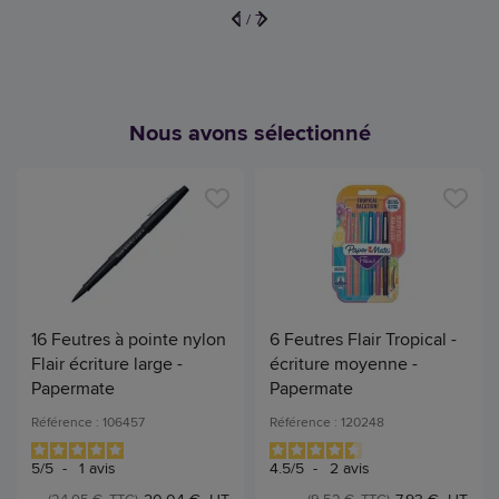
1
/
7
Nous avons sélectionné
16 Feutres à pointe nylon
6 Feutres Flair Tropical -
Flair écriture large -
écriture moyenne -
Papermate
Papermate
Référence : 106457
Référence : 120248
5
/
5
-
1
avis
4.5
/
5
-
2
avis