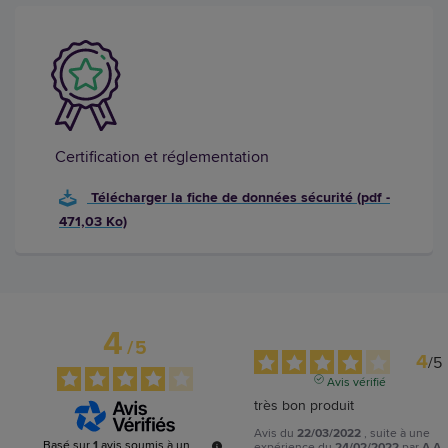
Certification et réglementation
Télécharger la fiche de données sécurité (pdf -
471,03 Ko)
4
/
5
4
/
5
Avis vérifié
très bon produit
Avis du
22/03/2022
, suite à une
Basé sur
1
avis soumis à un
expérience du
24/02/2022
par
A.A.