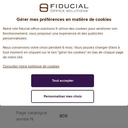
Liste des
couleurs
noir,bleu,rouge,vert,violet,jaune,r
Gérer mes préférences en matière de cookies
assorties
Notre site fiducial-office-solutions.fr utilise des cookies pour améliorer son
Liste des
fonctionnement, vous proposer une experience et des publicités
Noir, 3 bleus, 2 rouges, 3 verts,3
couleurs
personnalisées.
violets, 2 jaunes, rose
assorties (ACE)
Nous conservons votre choix pendant 6 mois. Vous pouvez changer d'avis à
tout moment en cliquant sur le lien "gérer les cookies" en bas de chaque page
Matière
de notre site.
Plastique
principale
Consulter notre politique de cookies
Nombre de
Tout accepter
feuilles pour le
calcul de la
0feuille
note
Personnaliser mes choix
ecoresponsable
Page catalogue
809
année N