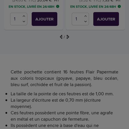
20,04 € HT
7,93 € HT
(24,05 € TTC)
(9,52 € TTC)
EN STOCK, LIVRÉ EN 24/48H
EN STOCK, LIVRÉ EN 24/48H
AJOUTER
AJOUTER
1
/
7
Cette pochette contient 16 feutres Flair Papermate
aux coloris tropicaux (goyave, papaye, bleu océan,
bleu surf, orchidée et fruit de la passion).
La taille de la pointe de ces feutres est de 1,00 mm.
La largeur d'écriture est de 0,70 mm (écriture
moyenne).
Ces feutres possèdent une pointe fibre, une agrafe
en métal et un capuchon de fermeture.
Ils possèdent une encre à base d'eau qui ne