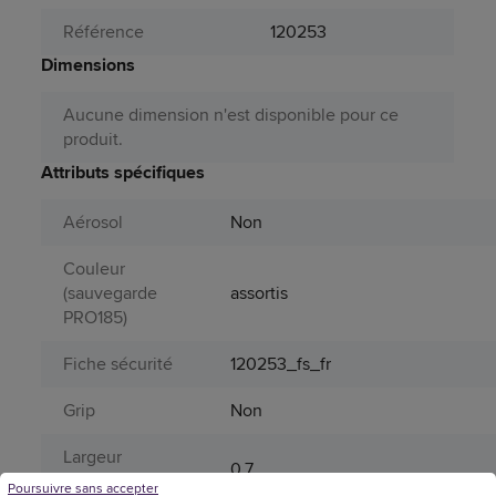
Référence
120253
Dimensions
Aucune dimension n'est disponible pour ce
produit.
Attributs spécifiques
Aérosol
Non
Couleur
(sauvegarde
assortis
PRO185)
Fiche sécurité
120253_fs_fr
Grip
Non
Largeur
0,7
d'écriture
Poursuivre sans accepter