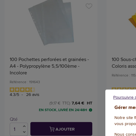
100 Pochettes perforées et grainées -
100 Sous-c
A4 - Polypropylène 5,5/100ème -
Coloris asso
Incolore
Référence : 11
Référence : 191643
4.3
/
5
-
26
avis
4.9
/
5
-
45
a
Poursuivre 
7,64 € HT
(9,17 € TTC)
Gérer mes
EN STOCK, LIVRÉ EN 24/48H
Notre site 
Qté
Qté
vous propo
AJOUTER
Nous conse