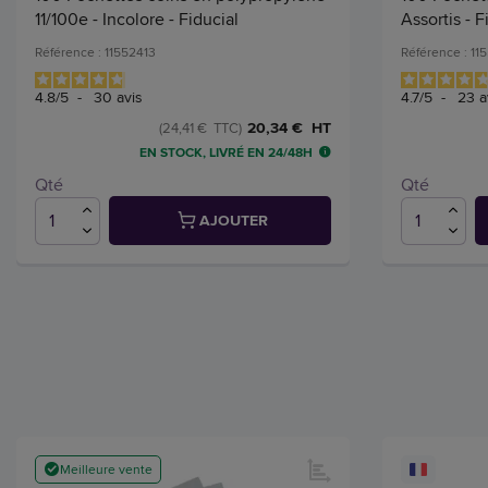
11/100e - Incolore - Fiducial
Assortis - F
Référence : 11552413
Référence : 11
4.8
/
5
-
30
avis
4.7
/
5
-
23
a
20,34 € HT
(24,41 € TTC)
EN STOCK, LIVRÉ EN 24/48H
Qté
Qté
AJOUTER
Meilleure vente