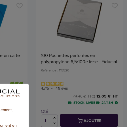
e en carte
100 Pochettes perforées en
polypropylène 6,5/100e lisse - Fiducial
Référence : 115520
4.7
/
5
-
46
avis
1,78 € HT
12,05 € HT
C)
(14,46 € TTC)
 EN 24/48H
EN STOCK, LIVRÉ EN 24/48H
nnement,
Qté
TER
AJOUTER
moment en