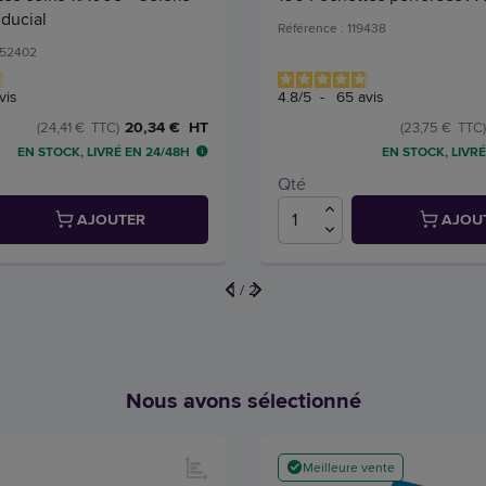
iducial
Référence : 119438
552402
vis
4.8
/
5
-
65
avis
20,34 € HT
(24,41 € TTC)
(23,75 € TTC)
EN STOCK, LIVRÉ EN 24/48H
EN STOCK, LIVRÉ
Qté
AJOUTER
AJOU
1
/
2
Nous avons sélectionné
Meilleure vente