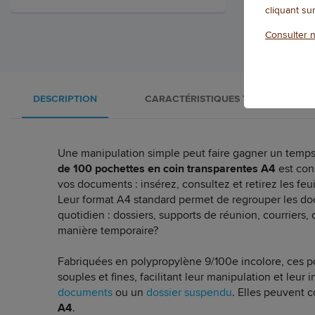
cliquant su
Consulter n
DESCRIPTION
CARACTÉRISTIQUES TECHNIQUES
Une manipulation simple peut faire gagner un temp
de 100 pochettes en coin transparentes A4
est con
vos documents : insérez, consultez et retirez les fe
Leur format A4 standard permet de regrouper les d
quotidien : dossiers, supports de réunion, courriers
manière temporaire?
Fabriquées en polypropylène 9/100e incolore, ces p
souples et fines, facilitant leur manipulation et leur
documents
ou un
dossier suspendu
. Elles peuvent 
A4
.