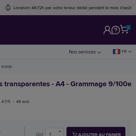
Livraison 48/72h par votre livreur dédié pendant le mois d'août
0
M
Nos services
FR
 9/100E
s transparentes - A4 - Grammage 9/100e
4.7
/
5
-
48
avis
)
Qté
AJOUTER AU PANIER