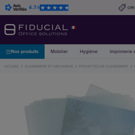
4.7
Off
/5
Nos produits
Mobilier
Hygiène
Imprimerie e
ACCUEIL
/
CLASSEMENT ET ARCHIVAGE
/
POCHETTES DE CLASSEMENT
/