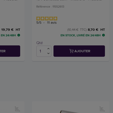
Référence : 11552613
5
/
5
-
11
avis
19,79 € HT
8,70 € HT
(10,44 € TTC)
 EN 24/48H
EN STOCK, LIVRÉ EN 24/48H
Qté
TER
AJOUTER