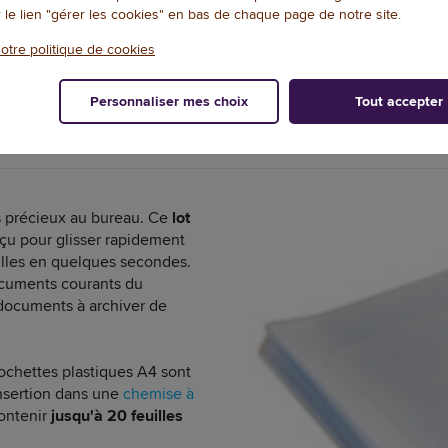
r le lien "gérer les cookies" en bas de chaque page de notre site.
1
/
2
otre politique de cookies
Personnaliser mes choix
Tout accepter
DOCUMENTATION
NOTES ET AVIS+
s précieux au bureau. Ce
lot
çu pour glisser rapidement
uilles en quelques secondes.
ocuments courants du
, documents à archiver de
ochettes plastiques A4 sont
 insertion dans une
chemise à
contenir
jusqu'à 20 feuilles