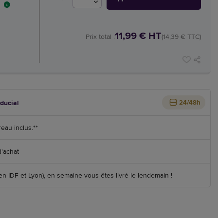
11,99 € HT
Prix total :
(14,39 € TTC)
iducial
24/48h
reau inclus.**
d'achat
 IDF et Lyon), en semaine vous êtes livré le lendemain !