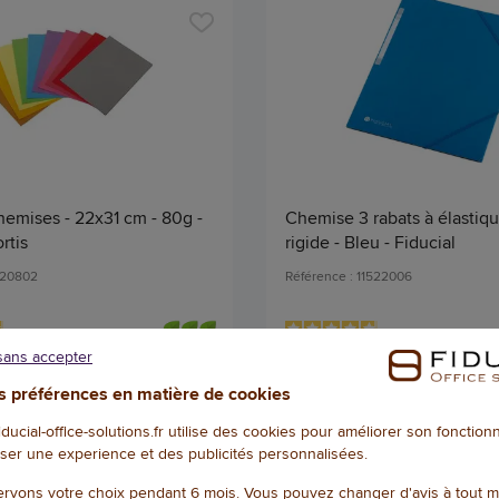
hemises - 22x31 cm - 80g -
Chemise 3 rabats à élastiqu
rtis
rigide - Bleu - Fiducial
520802
Référence : 11522006
vis
4.8
/
5
-
20
avis
sans accepter
11,28 € HT
(13,54 € TTC)
(2,14 € TT
 préférences en matière de cookies
EN STOCK, LIVRÉ EN 24/48H
EN STOCK, LIVRÉ
fiducial-office-solutions.fr utilise des cookies pour améliorer son fonctio
Qté
ser une experience et des publicités personnalisées.
AJOUTER
AJOU
rvons votre choix pendant 6 mois. Vous pouvez changer d'avis à tout 