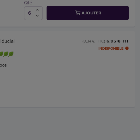
Qté
AJOUTER
iducial
6,95 € HT
(8,34 € TTC)
INDISPONIBLE
 dos