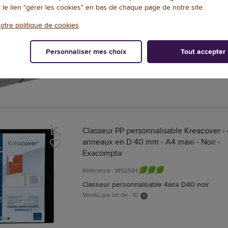
r le lien "gérer les cookies" en bas de chaque page de notre site.
carte lustrée 355 g/m² - Gris - Exacompta
otre politique de cookies
Référence : W08347
Clas. Elast A4 2anx 15mm CL 355g gris
Personnaliser mes choix
Tout accepter
Vendu par lot de : 10
Classeur PP personnalisable Kreacover - 
anneaux en D 40 mm - A4 maxi - Noir -
Exacompta
Référence : W02584
Classeur personnalisable 4anx D40 noir
Vendu par lot de : 10