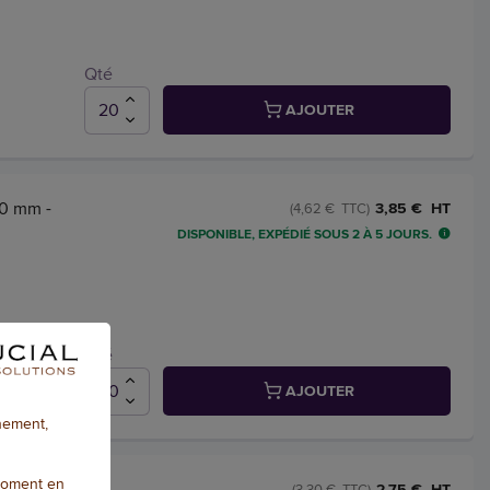
Qté
AJOUTER
50 mm -
3,85 € HT
(4,62 € TTC)
DISPONIBLE, EXPÉDIÉ SOUS 2 À 5 JOURS.
Qté
AJOUTER
nnement,
moment en
4 en
2,75 € HT
(3,30 € TTC)