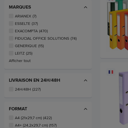
MARQUES
ARIANEX
(7)
ESSELTE
(37)
EXACOMPTA
(470)
FIDUCIAL OFFICE SOLUTIONS
(74)
GENERIQUE
(15)
LEITZ
(25)
Afficher tout
LIVRAISON EN 24H/48H
24H/48H
(227)
FORMAT
A4 (21x29,7 cm)
(422)
A4+ (24,2x29,7 cm)
(157)