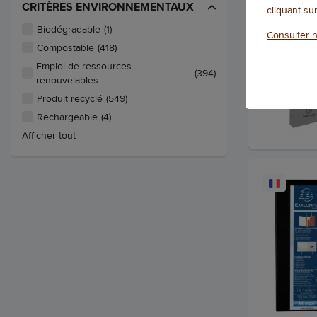
CRITÈRES ENVIRONNEMENTAUX
cliquant su
Biodégradable
(1)
Consulter n
Compostable
(418)
Emploi de ressources
(394)
renouvelables
Produit recyclé
(549)
Rechargeable
(4)
Afficher tout