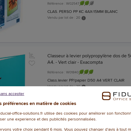
Référence : W02547
CLAS. PERSO PP KC 4AX-15MM BLANC
Vendu par lot de : 20
Classeur à levier polypropylène dos de 
A4. - Vert clair - Exacompta
Référence : W01840
Class.levier PP/papier D50 A4 VERT CLAIR
Vendu par lot de : 20
sans accepter
 préférences en matière de cookies
fiducial-office-solutions.fr utilise des cookies pour améliorer son fonctio
ser une experience et des publicités personnalisées.
rvons votre choix pendant 6 mois. Vous pouvez changer d'avis à tout 
Classeur à élastique 2 anneaux 15 mm A