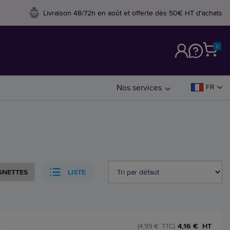
Livraison 48/72h en août et offerte dès 50€ HT d'achats
0
M
Nos services
FR
GNETTES
LISTE
-
4,16 € HT
(4,99 € TTC)