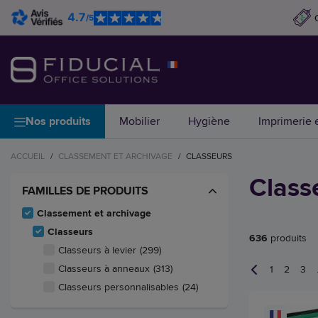
4.7
/5
Nos produits
Mobilier
Hygiène
Imprimerie e
ACCUEIL
/
CLASSEMENT ET ARCHIVAGE
/
CLASSEURS
Class
FAMILLES DE PRODUITS
Classement et archivage
Classeurs
636
produits
Classeurs à levier
(299)
Classeurs à anneaux
(313)
1
2
3
Classeurs personnalisables
(24)