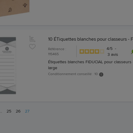
10 ÉTiquettes blanches pour classeurs - F
4
/
5
-
Référence :
115465
3
avis
Étiquettes blanches FIDUCIAL pour classeurs
large
Conditionnement conseillé : 10
...
25
26
27