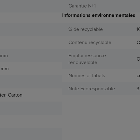
Garantie N+1
Informations environnementales
% de recyclable
1
Contenu recyclable
O
0 mm
Emploi ressource
O
renouvelable
9 mm
Normes et labels
c
Note Ecoresponsable
3
ier, Carton