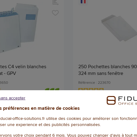
tes C4 velin blanches
250 Pochettes blanches 90
at - GPV
324 mm sans fenêtre
23650
Référence : 223670
is
5
/
5
-
1
avis
sans accepter
47,49 € HT
(56,99 € TTC)
(56,10 € TTC)
 préférences en matière de cookies
EN STOCK, LIVRÉ EN 24/48H
EN STOCK, LIVRÉ
fiducial-office-solutions.fr utilise des cookies pour améliorer son fonctio
Qté
ser une experience et des publicités personnalisées.
AJOUTER
AJOU
rvons votre choix pendant 6 mois. Vous pouvez changer d'avis à tout 