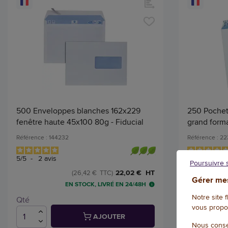
500 Enveloppes blanches 162x229
250 Pochet
fenêtre haute 45x100 80g - Fiducial
grand form
Référence : 144232
Référence : 2
5
/
5
-
2
avis
4.8
/
5
-
9
av
Poursuivre 
22,02 € HT
(26,42 € TTC)
Gérer mes
EN STOCK, LIVRÉ EN 24/48H
Notre site 
Qté
Qté
vous propo
AJOUTER
Nous conse