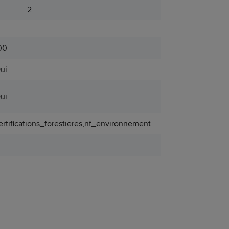
2
00
ui
ui
ertifications_forestieres,nf_environnement