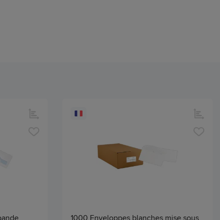
bande
1000 Enveloppes blanches mise sous