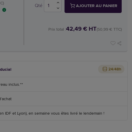
C)
Qté
AJOUTER AU PANIER
42,49 € HT
Prix total :
(50,99 € TTC)
iducial
24/48h
reau inclus.**
d'achat
 IDF et Lyon), en semaine vous êtes livré le lendemain !