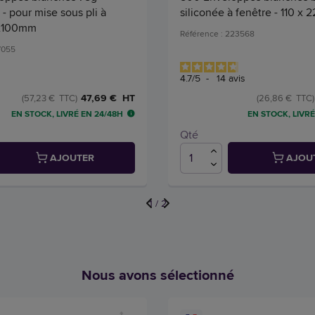
 pour mise sous pli à
siliconée à fenêtre - 110 x
5x100mm
Référence : 223568
7055
4.7
/
5
-
14
avis
47,69 € HT
(57,23 € TTC)
(26,86 € TTC)
EN STOCK, LIVRÉ EN 24/48H
EN STOCK, LIVRÉ
Qté
AJOUTER
AJOU
1
/
2
Nous avons sélectionné