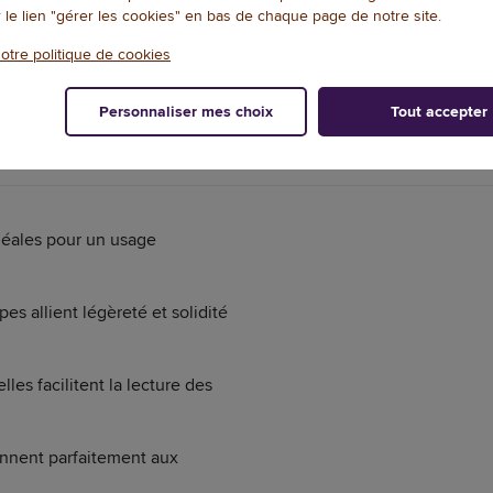
r le lien "gérer les cookies" en bas de chaque page de notre site.
1
/
1
otre politique de cookies
Personnaliser mes choix
Tout accepter
DOCUMENTATION
NOTES ET AVIS+
déales pour un usage
s allient légèreté et solidité
es facilitent la lecture des
ennent parfaitement aux