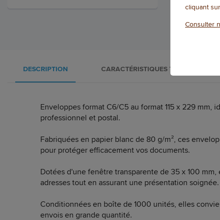
cliquant su
Consulter n
DESCRIPTION
CARACTÉRISTIQUES TECHNIQUES
Enveloppes format C6/C5 au format 115 x 229 mm, i
professionnel et postal.
Fabriquées en papier blanc de 80 g/m², ces enveloppe
pour protéger efficacement vos documents.
Dotées d'une fenêtre transparente de 35 x 100 mm, ell
adresses tout en assurant une présentation soignée.
Conditionnées en boîte de 1000 unités, elles convi
envois en grande quantité.