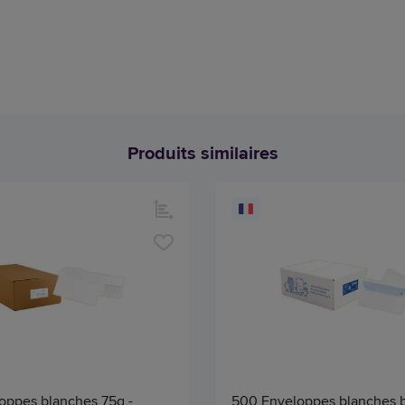
Produits similaires
oppes blanches 75g -
500 Enveloppes blanches 