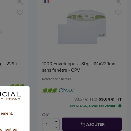
g - 229 x
1000 Enveloppes - 80g - 114x229mm -
sans fenêtre - GPV
Référence : 102586
AGEC
46,75 € HT
69,64 € HT
(83,57 € TTC)
 EN 24/48H
EN STOCK, LIVRÉ EN 24/48H
nnement,
Qté
TER
AJOUTER
moment en