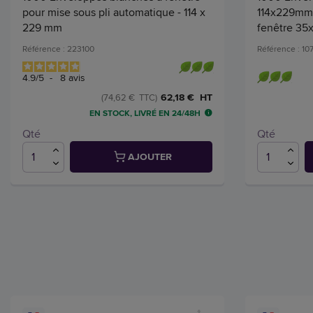
pour mise sous pli automatique - 114 x
114x229mm -
229 mm
fenêtre 3
Référence : 223100
Référence : 10
4.9
/
5
-
8
avis
62,18 € HT
(74,62 € TTC)
EN STOCK, LIVRÉ EN 24/48H
Qté
Qté
AJOUTER