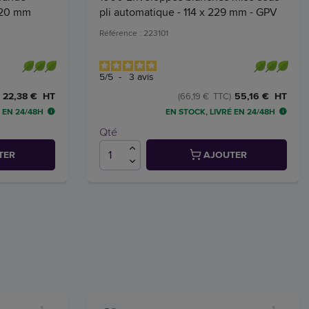
 220 mm
pli automatique - 114 x 229 mm - GPV
Référence : 223101
5
/
5
-
3
avis
22,38 € HT
55,16 € HT
(66,19 € TTC)
 EN 24/48H
EN STOCK, LIVRÉ EN 24/48H
Qté
TER
AJOUTER