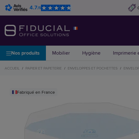
4.7
/5
Nos produits
Mobilier
Hygiène
Imprimerie e
ACCUEIL
/
PAPIER ET PAPETERIE
/
ENVELOPPES ET POCHETTES
/
ENVELO
Fabriqué en France