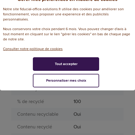
Nombre de tubes
1
Notre site fiducial-office-solutions.fr utilise des cookies pour améliorer son
fonctionnement, vous proposer une experience et des publicités
personnalisées.
Page catalogue
761
année N
Nous conservons votre choix pendant 6 mois. Vous pouvez changer d'avis à
tout moment en cliquant sur le lien "gérer les cookies" en bas de chaque page
de notre site.
Produit dangereux
Non
Consulter notre politique de cookies
Périssable
Non
Tout accepter
Repositionnable
Oui
Informations environnementales
Personnaliser mes choix
% de recyclable
100
% de recyclé
100
Contenu recyclable
Oui
Contenu recyclé
Oui