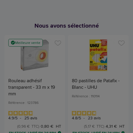
Nous avons sélectionné
Meilleure vente
Rouleau adhésif
80 pastilles de Patafix -
transparent - 33 m x 19
Blanc - UHU
mm
Référence : 110114
Référence : 123786
4.9
/
5
-
25
avis
4.8
/
5
-
23
avis
0,80 € HT
4,31 € HT
(0,96 € TTC)
(5,17 € TTC)