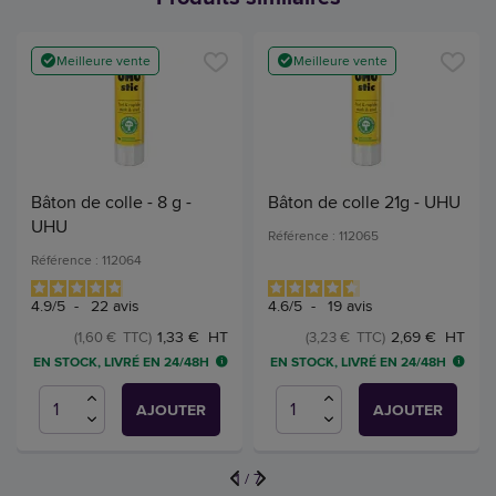
Meilleure vente
Meilleure vente
Bâton de colle - 8 g -
Bâton de colle 21g - UHU
UHU
Référence : 112065
Référence : 112064
4.9
/
5
-
22
avis
4.6
/
5
-
19
avis
1,33 € HT
2,69 € HT
(1,60 € TTC)
(3,23 € TTC)
EN STOCK, LIVRÉ EN 24/48H
EN STOCK, LIVRÉ EN 24/48H
AJOUTER
AJOUTER
1
/
7