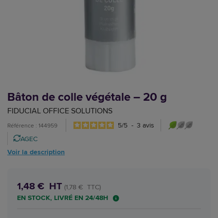
Bâton de colle végétale – 20 g
FIDUCIAL OFFICE SOLUTIONS
5
/
5
-
3
avis
Référence : 144959
AGEC
Voir la description
1,48 € HT
(1,78 € TTC)
EN STOCK, LIVRÉ EN 24/48H