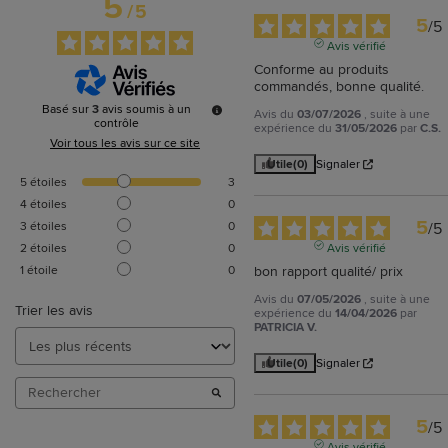
5
/
5
5
/
5
Avis vérifié
Conforme au produits 
commandés, bonne qualité.
Basé sur
3
avis soumis à un
Avis du
03/07/2026
, suite à une
contrôle
expérience du
31/05/2026
par
C.S.
Voir tous les avis sur ce site
Utile
(0)
Signaler
5
étoiles
3
4
étoiles
0
5
3
étoiles
0
/
5
2
étoiles
0
Avis vérifié
1
étoile
0
bon rapport qualité/ prix
Avis du
07/05/2026
, suite à une
Trier les avis
expérience du
14/04/2026
par
PATRICIA V.
Utile
(0)
Signaler
5
/
5
Avis vérifié