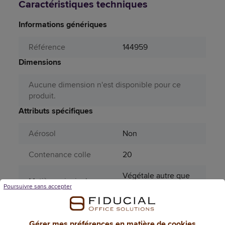
Caractéristiques techniques
Informations génériques
Référence
144959
Dimensions
Aucune dimension n'est disponible pour ce
produit.
Attributs spécifiques
Aérosol
Non
Contenance colle
20
Végétale autre que
Matière principale
le bois
Poursuivre sans accepter
Nom de la Gamme /
Bâton de colle
Produit
végétale – 20 g
Gérer mes préférences en matière de cookies