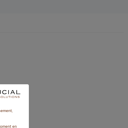
nnement,
moment en