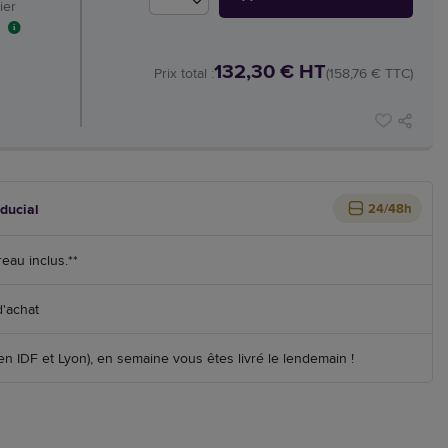
ier
132,30 € HT
Prix total :
(158,76 € TTC)
iducial
24/48h
reau inclus.**
d'achat
 IDF et Lyon), en semaine vous êtes livré le lendemain !