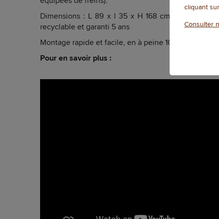
équipées de freins).
cliquant su
Dimensions : L 89 x l 35 x H 168 cm Poids (à vide)
Consulter n
recyclable et garanti 5 ans
Montage rapide et facile, en à peine 10 minutes !
Pour en savoir plus :