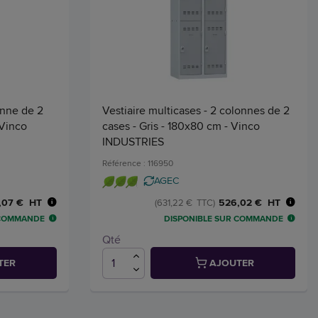
onne de 2
Vestiaire multicases - 2 colonnes de 2
 Vinco
cases - Gris - 180x80 cm - Vinco
INDUSTRIES
Référence : 116950
AGEC
,07 € HT
526,02 € HT
(631,22 € TTC)
 COMMANDE
DISPONIBLE SUR COMMANDE
Qté
TER
AJOUTER