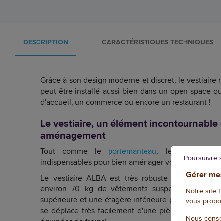
DESCRIPTION
CARACTÉRISTIQUES TECHNIQUES
Grâce à son design moderne et discret, le vestiair
peut être installé aussi bien dans un open space qu
d'accueil, un commerce ou encore un restaurant !
Le vestiaire, un élément incontournable 
aménagement
Tout comme le
portemanteau
, le vestiaire f
Poursuivre 
indispensables pour bien aménager vos locaux.
Gérer mes
Le vestiaire ALBA est très robuste : il peut accu
environ 70 kg de vêtements suspendus. Il pos
Notre site 
supérieure et une étagère inférieure pour le rangeme
vous propo
se déplace très facilement d'une pièce à l'autre, g
Nous conse