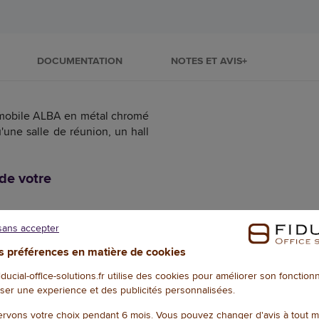
DOCUMENTATION
NOTES ET AVIS+
e mobile ALBA en métal chromé
'une salle de réunion, un hall
de votre
ait partie des équipements
sans accepter
 préférences en matière de cookies
eillir jusqu'à 26
cintres
, soit
sède également une étagère
fiducial-office-solutions.fr utilise des cookies pour améliorer son fonctio
nt des sacs et accessoires. Il
ser une experience et des publicités personnalisées.
râce à ses 4 roulettes (dont 2
rvons votre choix pendant 6 mois. Vous pouvez changer d'avis à tout 