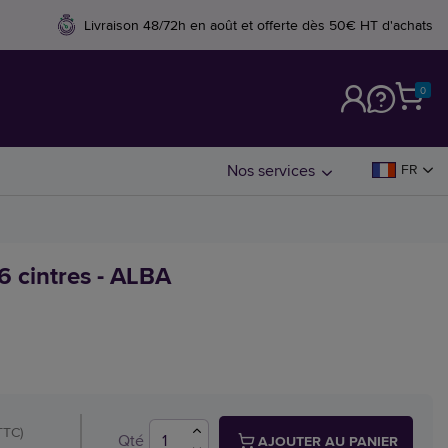
Livraison 48/72h en août et offerte dès 50€ HT d'achats
0
M
Nos services
FR
26 cintres - ALBA
TTC)
Qté
AJOUTER AU PANIER