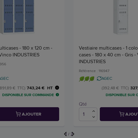
ulticases - 180 x 120 cm -
Vestiaire multicases - 1 col
- Vinco INDUSTRIES
cases - 180 x 40 cm - Gris -
INDUSTRIES
6956
Référence : 116947
AGEC
AGEC
743,24 € HT
327
(891,89 € TTC)
(392,48 € TTC)
DISPONIBLE SUR COMMANDE
DISPONIBLE SUR
Qté
AJOUTER
AJOU
1
/
2