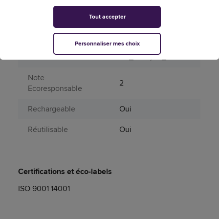
% de recyclable
50
Tout accepter
Contenu recyclable
Oui
Personnaliser mes choix
Normes et labels
iso_9001,iso_14001
Note
2
Ecoresponsable
Rechargeable
Oui
Réutilisable
Oui
Certifications et éco-labels
ISO 9001 14001