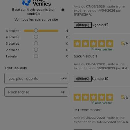
Avis du
07/05/2026
, suite à une
Basé sur
4
avis soumis à un
expérience du
14/04/2026
par
contrôle
PATRICIA V.
Voir tous les avis sur ce site
Utile
(0)
Signaler
5
étoiles
4
4
étoiles
0
5
/
5
3
étoiles
0
Avis vérifié
2
étoiles
0
aucun soucis
1
étoile
0
Avis du
08/04/2022
, suite à une
Trier les avis
expérience du
16/03/2022
par
A.A.
Utile
(0)
Signaler
5
/
5
Avis vérifié
je recommande
Avis du
25/02/2020
, suite à une
expérience du
04/02/2020
par
A.A.