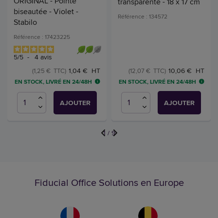
ORIGINAL - Pointe
transparente - 18 x 17 cm
biseautée - Violet -
Référence : 134572
Stabilo
Référence : 17423225
5
/
5
-
4
avis
1,04 € HT
10,06 € HT
(1,25 € TTC)
(12,07 € TTC)
EN STOCK, LIVRÉ EN 24/48H
EN STOCK, LIVRÉ EN 24/48H
AJOUTER
AJOUTER
1
/
9
Fiducial Office Solutions en Europe