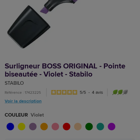
Surligneur BOSS ORIGINAL - Pointe
biseautée - Violet - Stabilo
STABILO
5
/
5
-
4
avis
Référence : 17423225
Voir la description
COULEUR
Violet