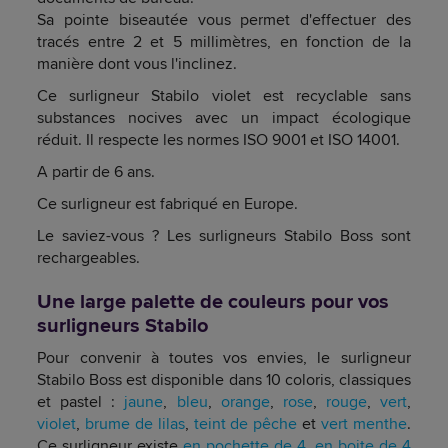
Sa pointe biseautée vous permet d'effectuer des
tracés entre 2 et 5 millimètres, en fonction de la
manière dont vous l'inclinez.
Ce surligneur Stabilo violet est recyclable sans
substances nocives avec un impact écologique
réduit. Il respecte les normes ISO 9001 et ISO 14001.
A partir de 6 ans.
Ce surligneur est fabriqué en Europe.
Le saviez-vous ? Les surligneurs Stabilo Boss sont
rechargeables.
Une large palette de couleurs pour vos
surligneurs Stabilo
Pour convenir à toutes vos envies, le surligneur
Stabilo Boss est disponible dans 10 coloris, classiques
et pastel :
jaune
,
bleu
,
orange
,
rose
,
rouge
,
vert
,
violet
,
brume de lilas
,
teint de pêche
et
vert menthe
.
Ce surligneur existe
en pochette de 4
,
en boite de 4