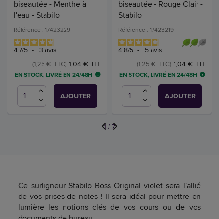
biseautée - Menthe à
biseautée - Rouge Clair -
l'eau - Stabilo
Stabilo
Référence : 17423229
Référence : 17423219
4.7
/
5
-
3
avis
4.8
/
5
-
5
avis
1,04 € HT
1,04 € HT
(1,25 € TTC)
(1,25 € TTC)
EN STOCK, LIVRÉ EN 24/48H
EN STOCK, LIVRÉ EN 24/48H
AJOUTER
AJOUTER
1
/
7
Ce surligneur Stabilo Boss Original violet sera l'allié
de vos prises de notes ! Il sera idéal pour mettre en
lumière les notions clés de vos cours ou de vos
documents de bureau.