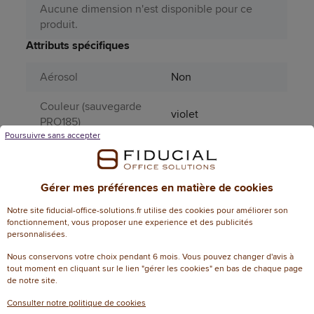
Aucune dimension n'est disponible pour ce
produit.
Attributs spécifiques
Aérosol
Non
Couleur (sauvegarde
violet
PRO185)
Poursuivre sans accepter
Grip
Non
Matière principale
Plastique
Gérer mes préférences en matière de cookies
Page catalogue
Notre site fiducial-office-solutions.fr utilise des cookies pour améliorer son
832
fonctionnement, vous proposer une experience et des publicités
année N
personnalisées.
Produit dangereux
Non
Nous conservons votre choix pendant 6 mois. Vous pouvez changer d'avis à
tout moment en cliquant sur le lien "gérer les cookies" en bas de chaque page
de notre site.
Périssable
Non
Consulter notre politique de cookies
Informations environnementales