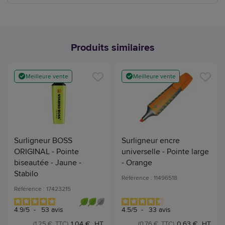
Produits similaires
Meilleure vente
Meilleure vente
Surligneur BOSS
Surligneur encre
ORIGINAL - Pointe
universelle - Pointe large
biseautée - Jaune -
- Orange
Stabilo
Référence : 11496518
Référence : 17423215
4.9
/
5
-
53
avis
4.5
/
5
-
33
avis
1,04 € HT
0,63 € HT
(1,25 € TTC)
(0,76 € TTC)