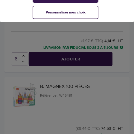
blanc et noir sachet 168 unités - La
francaise des couleurs
Personnaliser mes choix
Référence : W42533
4,14 € HT
(4,97 € TTC)
LIVRAISON PAR FIDUCIAL SOUS 2 À 5 JOURS
AJOUTER
B. MAGNEX 100 PIÈCES
Référence : W45481
74,53 € HT
(89,44 € TTC)