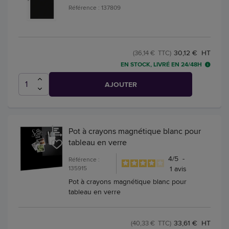
Référence : 137809
30,12 € HT
(36,14 € TTC)
EN STOCK, LIVRÉ EN 24/48H
AJOUTER
Pot à crayons magnétique blanc pour
tableau en verre
4
/
5
-
Référence :
135915
1
avis
Pot à crayons magnétique blanc pour
tableau en verre
33,61 € HT
(40,33 € TTC)