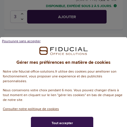
DISPONIBLE, EXPÉDIÉ SOUS 2 À 5 JOURS.
AJOUTER
Poursuivre sans accepter
B. MAGNEX 60 PIÈCES
Référence : W45471
Gérer mes préférences en matière de cookies
Notre site fiducial-office-solutions.fr utilise des cookies pour améliorer son
fonctionnement, vous proposer une experience et des publicités
personnalisées.
44,10 € HT
(52,92 € TTC)
LIVRAISON PAR FIDUCIAL SOUS 2 À 5 JOURS
Nous conservons votre choix pendant 6 mois. Vous pouvez changer d'avis à
tout moment en cliquant sur le lien "gérer les cookies" en bas de chaque page
AJOUTER
de notre site.
Consulter notre politique de cookies
Tout accepter
Aimant adhesif o'color 25x20mm