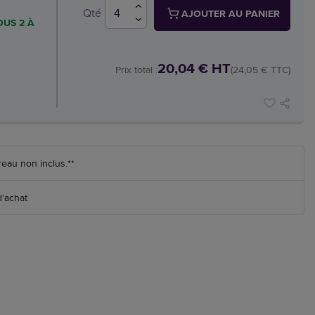
Qté
AJOUTER AU PANIER
OUS 2 À
20,04 € HT
Prix total :
(24,05 € TTC)
reau non inclus.**
d'achat