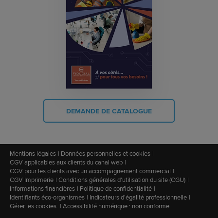
DEMANDE DE CATALOGUE
Mentions légales
Données personnelles et cookies
CGV applicables aux clients du canal web
CGV pour les clients avec un accompagnement commercial
CGV Imprimerie
Conditions générales d'utilisation du site (CGU)
Informations financières
Politique de confidentialité
Identifiants éco-organismes
Indicateurs d'égalité professionnelle
Gérer les cookies
Accessibilité numérique : non conforme