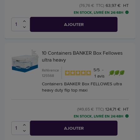
63,97 € HT
(76,76 € TTC)
EN STOCK, LIVRÉ EN 24/48H
AJOUTER
10 Containers BANKER Box Fellowes
ultra heavy
5
/
5
-
Référence :
125568
1
avis
Containers BANKER Box FELLOWES ultra
heavy duty flip top maxi
124,71 € HT
(149,65 € TTC)
EN STOCK, LIVRÉ EN 24/48H
AJOUTER