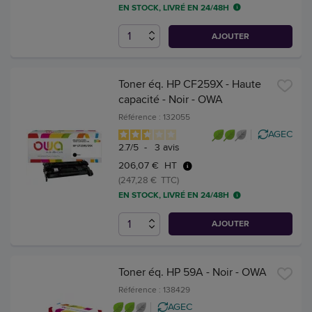
EN STOCK, LIVRÉ EN 24/48H
AJOUTER
Toner éq. HP CF259X - Haute
capacité - Noir - OWA
Référence : 132055
AGEC
2.7
/
5
-
3
avis
206,07 € HT
(247,28 € TTC)
EN STOCK, LIVRÉ EN 24/48H
AJOUTER
Toner éq. HP 59A - Noir - OWA
Référence : 138429
AGEC