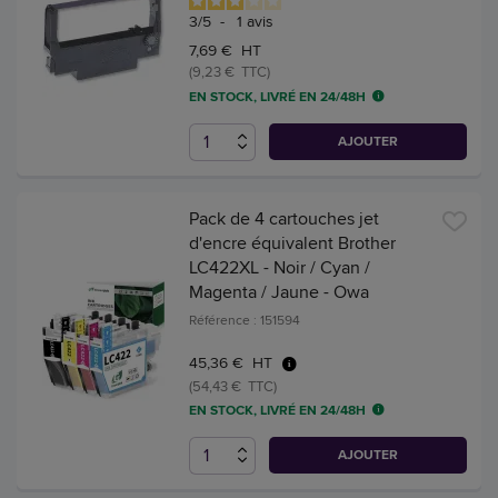
3
/
5
-
1
avis
7,69 € HT
(9,23 € TTC)
EN STOCK, LIVRÉ EN 24/48H
AJOUTER
Pack de 4 cartouches jet
d'encre équivalent Brother
LC422XL - Noir / Cyan /
Magenta / Jaune - Owa
Référence : 151594
45,36 € HT
(54,43 € TTC)
EN STOCK, LIVRÉ EN 24/48H
AJOUTER