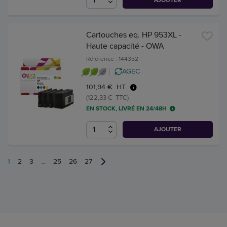
Cartouches eq. HP 953XL -
Haute capacité - OWA
Référence : 144352
AGEC
101,94 € HT
(122,33 € TTC)
EN STOCK, LIVRÉ EN 24/48H
AJOUTER
1
2
3
...
25
26
27