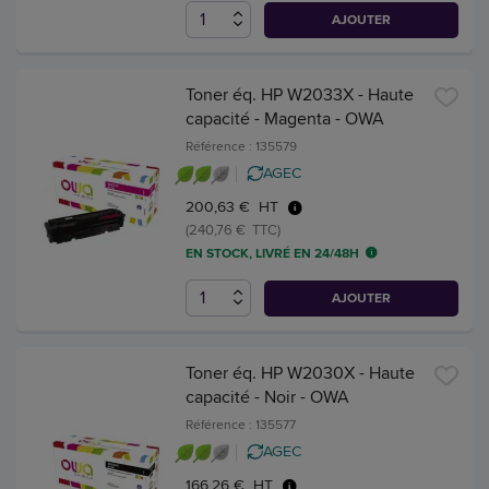
AJOUTER
Toner éq. HP W2033X - Haute
capacité - Magenta - OWA
Référence : 135579
AGEC
200,63 € HT
(240,76 € TTC)
EN STOCK, LIVRÉ EN 24/48H
AJOUTER
Toner éq. HP W2030X - Haute
capacité - Noir - OWA
Référence : 135577
AGEC
166,26 € HT