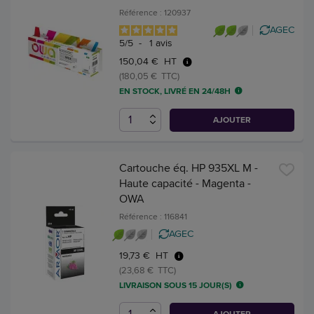
Référence : 120937
AGEC
5
/
5
-
1
avis
150,04 € HT
(180,05 € TTC)
EN STOCK, LIVRÉ EN 24/48H
AJOUTER
Cartouche éq. HP 935XL M -
Haute capacité - Magenta -
OWA
Référence : 116841
AGEC
19,73 € HT
(23,68 € TTC)
LIVRAISON SOUS 15 JOUR(S)
AJOUTER