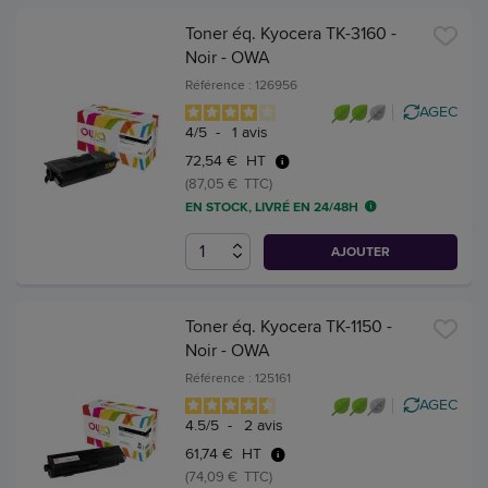
Toner éq. Kyocera TK-3160 -
Noir - OWA
Référence : 126956
AGEC
4
/
5
-
1
avis
72,54 € HT
(87,05 € TTC)
EN STOCK, LIVRÉ EN 24/48H
AJOUTER
Toner éq. Kyocera TK-1150 -
Noir - OWA
Référence : 125161
AGEC
4.5
/
5
-
2
avis
61,74 € HT
(74,09 € TTC)