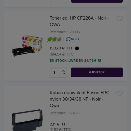
Toner éq. HP CF226A - Noir -
OWA
Référence : 120905
AGEC
153,78 € HT
(184,54 € TTC)
EN STOCK, LIVRÉ EN 24/48H
AJOUTER
Ruban équivalent Epson ERC
nylon 30/34/38 NF - Noir -
Owa
Référence : 150766
2,11 € HT
(2,53 € TTC)