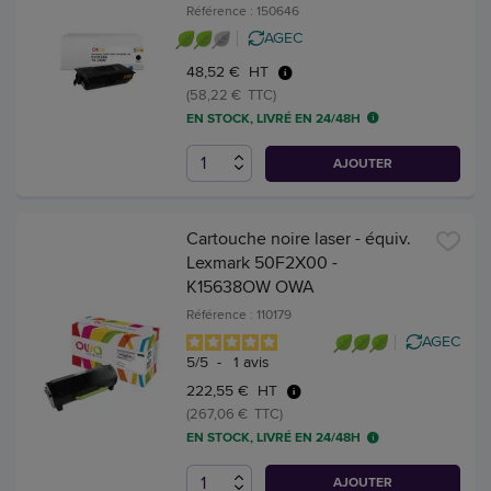
Référence : 150646
AGEC
48,52 € HT
(58,22 € TTC)
EN STOCK, LIVRÉ EN 24/48H
AJOUTER
Cartouche noire laser - équiv.
Lexmark 50F2X00 -
K15638OW OWA
Référence : 110179
AGEC
5
/
5
-
1
avis
222,55 € HT
(267,06 € TTC)
EN STOCK, LIVRÉ EN 24/48H
AJOUTER