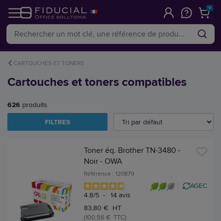
0
CARTOUCHES ET TONERS
Cartouches et toners compatibles
626
produits
FILTRES
Toner éq. Brother TN-3480 -
Noir - OWA
Référence : 120879
AGEC
4.8
/
5
-
14
avis
83,80 € HT
(100,56 € TTC)