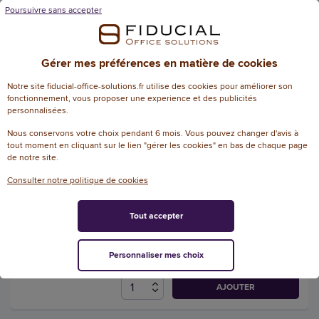
AGEC
Poursuivre sans accepter
4
/
5
-
1
avis
120,58 € HT
(144,70 € TTC)
Gérer mes préférences en matière de cookies
LIVRAISON SOUS 4 JOUR(S)
Notre site fiducial-office-solutions.fr utilise des cookies pour améliorer son
AJOUTER
fonctionnement, vous proposer une experience et des publicités
personnalisées.
Nous conservons votre choix pendant 6 mois. Vous pouvez changer d'avis à
Cartouche noire laser - équiv.
tout moment en cliquant sur le lien "gérer les cookies" en bas de chaque page
de notre site.
HP CF280X - K15590OW OWA
Référence : 107428
Consulter notre politique de cookies
AGEC
4.5
/
5
-
4
avis
Tout accepter
158,69 € HT
(190,43 € TTC)
Personnaliser mes choix
EN STOCK, LIVRÉ EN 24/48H
AJOUTER