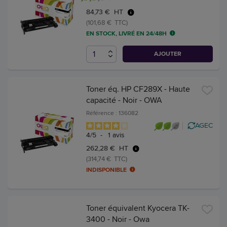
84,73 € HT
(101,68 € TTC)
EN STOCK, LIVRÉ EN 24/48H
AJOUTER
Toner éq. HP CF289X - Haute
capacité - Noir - OWA
Référence : 136082
AGEC
4
/
5
-
1
avis
262,28 € HT
(314,74 € TTC)
INDISPONIBLE
Toner équivalent Kyocera TK-
3400 - Noir - Owa