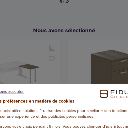
1
/
2
Nous avons sélectionné
sans accepter
 préférences en matière de cookies
ENOS AIRES ET BUDAPEST
Caisson mobile 2 tiroirs ave
fiducial-office-solutions.fr utilise des cookies pour améliorer son fonctio
er - pieds alu
- Noyer
ser une experience et des publicités personnalisées.
1006
Référence : 121542
rvons votre choix pendant 6 mois. Vous pouvez changer d'avis à tout 