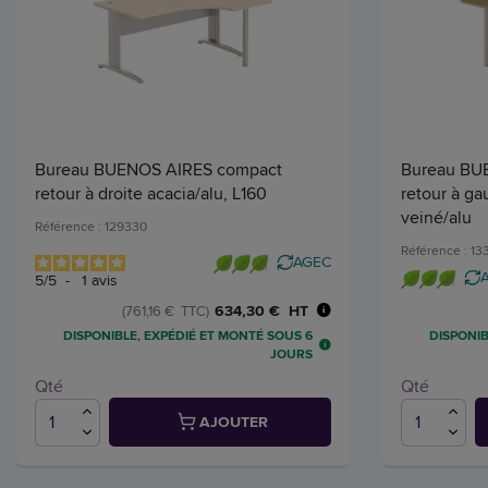
Bureau BUENOS AIRES compact
Bureau BU
retour à droite acacia/alu, L160
retour à g
veiné/alu
Référence : 129330
Référence : 1
AGEC
5
/
5
-
1
avis
634,30 € HT
(761,16 € TTC)
DISPONIBLE, EXPÉDIÉ ET MONTÉ SOUS 6
DISPONIB
JOURS
Qté
Qté
AJOUTER