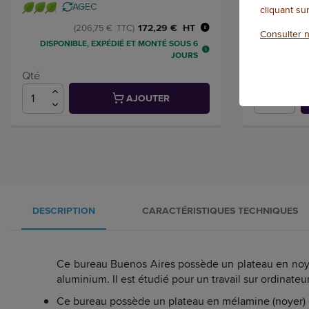
AGEC
cliquant su
172,29 € HT
(206,75 € TTC)
Consulter n
DISPONIBLE, EXPÉDIÉ ET MONTÉ SOUS 6
DISPONIB
JOURS
Qté
Qté
AJOUTER
DESCRIPTION
CARACTÉRISTIQUES TECHNIQUES
Ce bureau Buenos Aires possède un plateau en noye
aluminium. Il est étudié pour un travail sur ordinateu
Ce bureau possède un plateau en mélamine (noyer) 