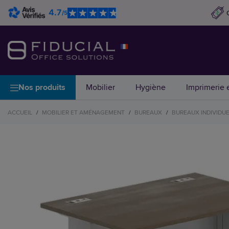
4.7
/5
Nos produits
Mobilier
Hygiène
Imprimerie e
ACCUEIL
/
MOBILIER ET AMÉNAGEMENT
/
BUREAUX
/
BUREAUX INDIVIDU