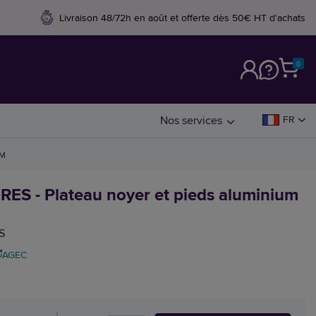
Livraison 48/72h en août et offerte dès 50€ HT d'achats
0
M
Nos services
FR
CM
ES - Plateau noyer et pieds aluminium
S
AGEC