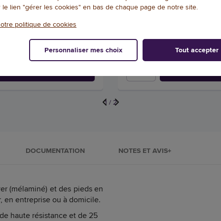
AGEC
AGEC
r le lien "gérer les cookies" en bas de chaque page de notre site.
172,29 € HT
270
(206,75 € TTC)
(324,89 € TTC)
otre politique de cookies
LE, EXPÉDIÉ ET MONTÉ SOUS 6
DISPONIBLE, EXPÉDIÉ ET MO
JOURS
Personnaliser mes choix
Tout accepter
Qté
AJOUTER
AJOU
1
/
2
DOCUMENTATION
NOTES ET AVIS+
r (mélaminé) et des pieds en
r, en entreprise ou à domicile.
de haute résistance et de 25