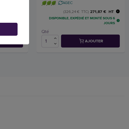
AGEC
,74 € HT
271,87 € HT
(326,24 € TTC)
NTÉ SOUS 6
DISPONIBLE, EXPÉDIÉ ET MONTÉ SOUS 6
JOURS
JOURS
Qté
TER
AJOUTER