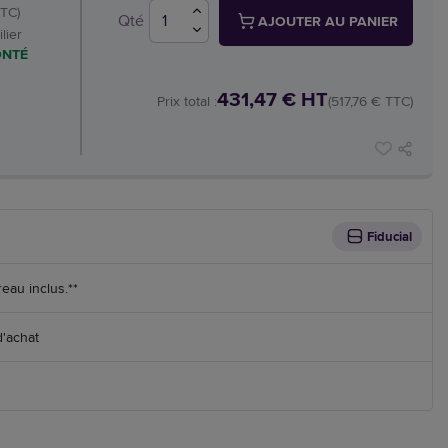
TTC)
Qté
AJOUTER AU PANIER
lier
ONTÉ
431,47 € HT
Prix total :
(517,76 € TTC)
Fiducial
reau inclus.**
d'achat