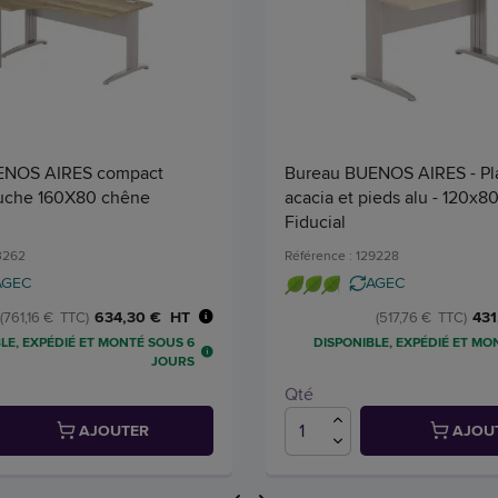
ENOS AIRES compact
Bureau BUENOS AIRES - Pl
auche 160X80 chêne
acacia et pieds alu - 120x8
Fiducial
33262
Référence : 129228
AGEC
AGEC
634,30 € HT
431
(761,16 € TTC)
(517,76 € TTC)
LE, EXPÉDIÉ ET MONTÉ SOUS 6
DISPONIBLE, EXPÉDIÉ ET MO
JOURS
Qté
AJOUTER
AJOU