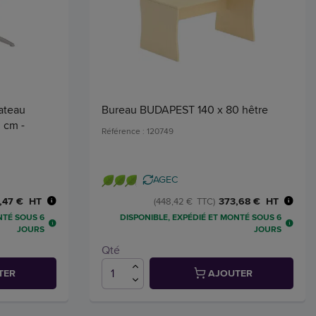
ateau
Bureau BUDAPEST 140 x 80 hêtre
0 cm -
Référence : 120749
AGEC
,47 € HT
373,68 € HT
(448,42 € TTC)
NTÉ SOUS 6
DISPONIBLE, EXPÉDIÉ ET MONTÉ SOUS 6
JOURS
JOURS
Qté
TER
AJOUTER