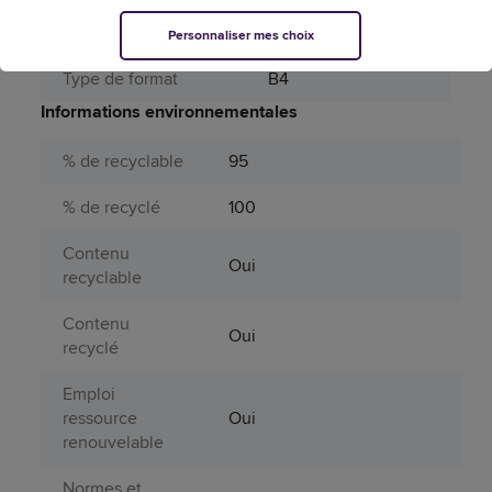
Type de fermeture
Bande siliconée
Personnaliser mes choix
Type de format
B4
Informations environnementales
% de recyclable
95
% de recyclé
100
Contenu
Oui
recyclable
Contenu
Oui
recyclé
Emploi
ressource
Oui
renouvelable
Normes et