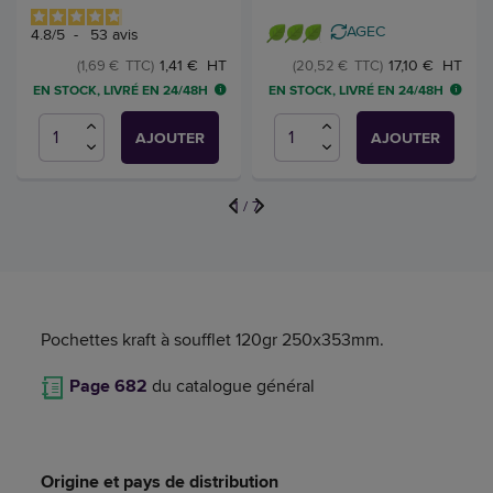
AGEC
4.8
/
5
-
53
avis
1,41 € HT
17,10 € HT
(1,69 € TTC)
(20,52 € TTC)
EN STOCK, LIVRÉ EN 24/48H
EN STOCK, LIVRÉ EN 24/48H
AJOUTER
AJOUTER
1
/
7
Pochettes kraft à soufflet 120gr 250x353mm.
Page 682
du catalogue général
Origine et pays de distribution