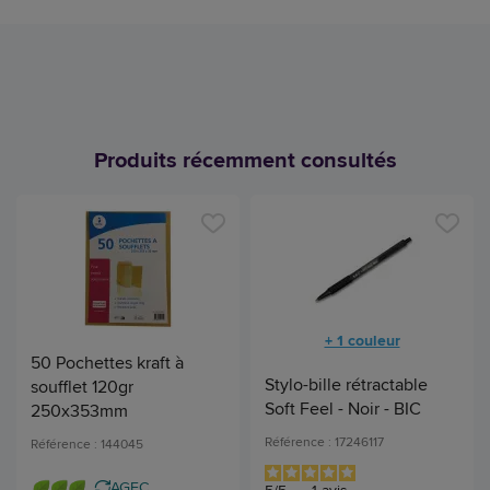
Produits récemment consultés
+ 1 couleur
50 Pochettes kraft à
Stylo-bille rétractable
soufflet 120gr
Soft Feel - Noir - BIC
250x353mm
Référence : 17246117
Référence : 144045
AGEC
5
/
5
-
1
avis