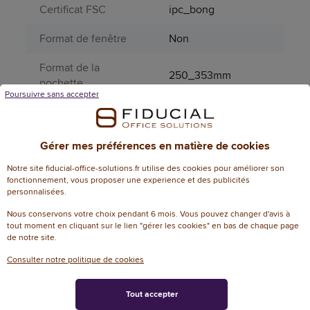
Certificat FSC
ipc_bong
Format de fenêtre
Non
Format de la
250_353mm
pochette
Poursuivre sans accepter
Grammage
120
Matière principale
Bois, Papier, Carton
Gérer mes préférences en matière de cookies
Page catalogue
Notre site fiducial-office-solutions.fr utilise des cookies pour améliorer son
682
fonctionnement, vous proposer une experience et des publicités
année N
personnalisées.
Pourcentage FSC
RECYCLE 100%
Nous conservons votre choix pendant 6 mois. Vous pouvez changer d'avis à
tout moment en cliquant sur le lien "gérer les cookies" en bas de chaque page
de notre site.
Produit dangereux
Non
Consulter notre politique de cookies
Périssable
Non
Tout accepter
Taille du soufflet
30 mm