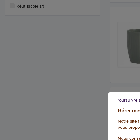
Réutilisable
(7)
Poursuivre 
Gérer mes
Notre site 
vous propo
Nous conse