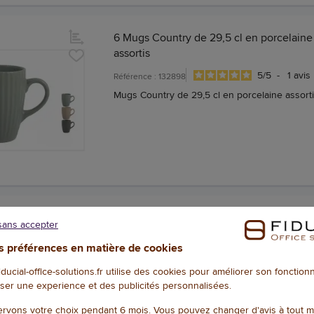
6 Mugs Country de 29,5 cl en porcelaine
assortis
5
/
5
-
1
avis
Référence : 132898
Mugs Country de 29,5 cl en porcelaine assort
6 Tasses à café grès 12 cl - coloris assorti
sans accepter
Référence : 139495
 préférences en matière de cookies
Tasses à café grès 12 cl - coloris assortis
fiducial-office-solutions.fr utilise des cookies pour améliorer son fonctio
ser une experience et des publicités personnalisées.
rvons votre choix pendant 6 mois. Vous pouvez changer d'avis à tout 