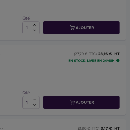
Qté
AJOUTER
e
23,16 € HT
(27,79 € TTC)
EN STOCK, LIVRÉ EN 24/48H
Qté
AJOUTER
 -
3,17 € HT
(3,80 € TTC)