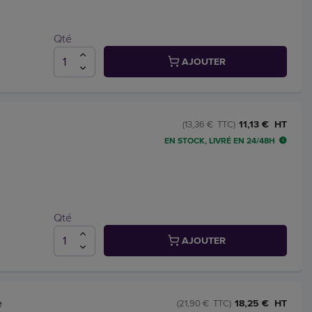
Qté
AJOUTER
11,13 € HT
(13,36 € TTC)
EN STOCK, LIVRÉ EN 24/48H
Qté
AJOUTER
e
18,25 € HT
(21,90 € TTC)