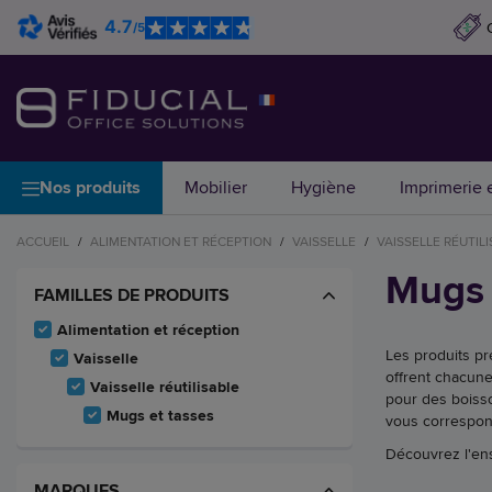
4.7
/5
Nos produits
Mobilier
Hygiène
Imprimerie e
ACCUEIL
/
ALIMENTATION ET RÉCEPTION
/
VAISSELLE
/
VAISSELLE RÉUTIL
Mugs 
FAMILLES DE PRODUITS
Alimentation et réception
Les produits pré
Vaisselle
offrent chacune
Vaisselle réutilisable
pour des boisso
Mugs et tasses
vous correspon
Découvrez l'en
MARQUES