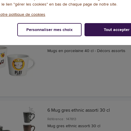
r le lien "gérer les cookies" en bas de chaque page de notre site.
otre politique de cookies
Personnaliser mes choix
Tout accepter
6 Mugs en porcelaine 40 cl - Décors asso
Référence : 135897
Mugs en porcelaine 40 cl - Décors assortis
6 Mug gres ethnic assorti 30 cl
Référence : 147813
Mug gres ethnic assorti 30 cl