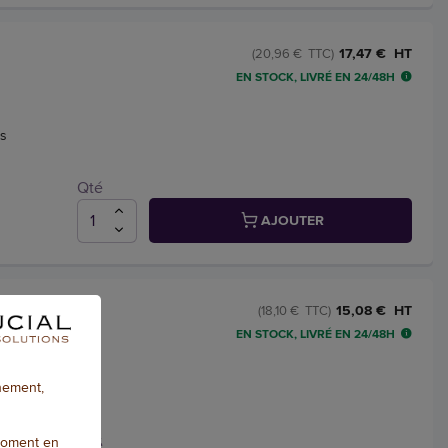
17,47 € HT
(20,96 € TTC)
EN STOCK, LIVRÉ EN 24/48H
is
Qté
AJOUTER
s
15,08 € HT
(18,10 € TTC)
EN STOCK, LIVRÉ EN 24/48H
nnement,
moment en
Qté