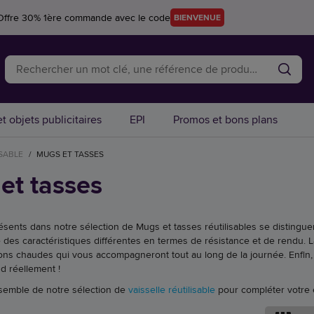
Offre 30% 1ère commande avec le code
BIENVENUE
t objets publicitaires
EPI
Promos et bons plans
ISABLE
/
MUGS ET TASSES
et tasses
sents dans notre sélection de Mugs et tasses réutilisables se distinguent 
 des caractéristiques différentes en termes de résistance et de rendu. L
ns chaudes qui vous accompagneront tout au long de la journée. Enfin, le
d réellement !
semble de notre sélection de
vaisselle réutilisable
pour compléter votre