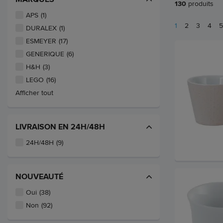
130
produits
APS
(1)
1
2
3
4
5
DURALEX
(1)
ESMEYER
(17)
GENERIQUE
(6)
H&H
(3)
LEGO
(16)
Afficher tout
LIVRAISON EN 24H/48H
24H/48H
(9)
NOUVEAUTÉ
Oui
(38)
Non
(92)