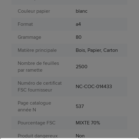
Couleur papier
blanc
Format
a4
Grammage
80
Matière principale
Bois, Papier, Carton
Nombre de feuilles
2500
par ramette
Numéro de certificat
NC-COC-014433
FSC fournisseur
Page catalogue
537
année N
Pourcentage FSC
MIXTE 70%
Produit dangereux
Non