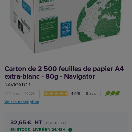
Carton de 2 500 feuilles de papier A4
extra-blanc - 80g - Navigator
NAVIGATOR
4.6
/
5
-
8
avis
Référence : 102276
Voir la description
32,65 € HT
(39,18 € TTC)
EN STOCK, LIVRÉ EN 24/48H