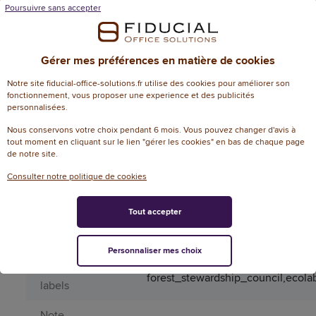
Poursuivre sans accepter
Périssable
Non
Papiers
Type de papier blanc
Gérer mes préférences en matière de cookies
multifonctions
Notre site fiducial-office-solutions.fr utilise des cookies pour améliorer son
Informations environnementales
fonctionnement, vous proposer une experience et des publicités
personnalisées.
% de recyclable
100
Nous conservons votre choix pendant 6 mois. Vous pouvez changer d'avis à
tout moment en cliquant sur le lien "gérer les cookies" en bas de chaque page
Biodégradable
Oui
de notre site.
Consulter notre politique de cookies
Compostable
Oui
Emploi
Tout accepter
ressource
Oui
renouvelable
Personnaliser mes choix
Normes et
forest_stewardship_council,ecol
labels
Note