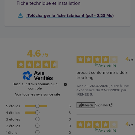
Fiche technique et installation
Télécharger la fiche fabricant (pdf - 2,23 Mo)
4.6
/
5
4
/
5
Avis vérifié
produit conforme mais délai 
trop long
Basé sur
8
avis soumis à un
Avis du
21/04/2026
, suite à une
contrôle
expérience du
27/03/2026
par
IRENEE S.
Voir tous les avis sur ce site
Utile
(0)
Signaler
5
étoiles
5
4
étoiles
3
3
étoiles
0
4
/
5
2
étoiles
0
Avis vérifié
1
étoile
0