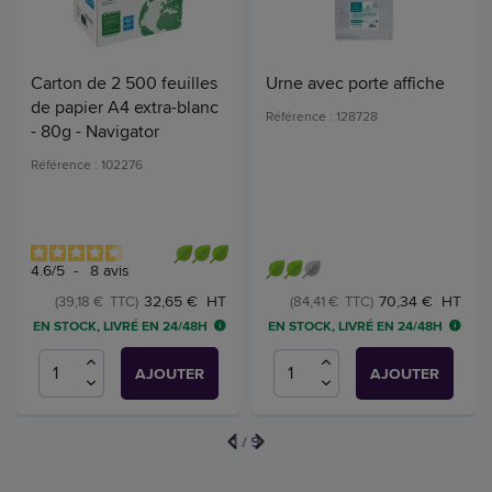
Carton de 2 500 feuilles
Urne avec porte affiche
de papier A4 extra-blanc
Référence : 128728
- 80g - Navigator
Référence : 102276
4.6
/
5
-
8
avis
32,65 € HT
70,34 € HT
(39,18 € TTC)
(84,41 € TTC)
EN STOCK, LIVRÉ EN 24/48H
EN STOCK, LIVRÉ EN 24/48H
AJOUTER
AJOUTER
1
/
9