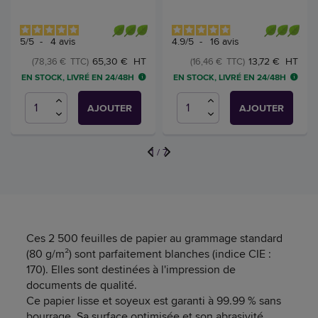
5
/
5
-
4
avis
4.9
/
5
-
16
avis
65,30 € HT
13,72 € HT
(78,36 € TTC)
(16,46 € TTC)
EN STOCK, LIVRÉ EN 24/48H
EN STOCK, LIVRÉ EN 24/48H
AJOUTER
AJOUTER
1
/
7
Ces 2 500 feuilles de papier au grammage standard
(80 g/m²) sont parfaitement blanches (indice CIE :
170). Elles sont destinées à l'impression de
documents de qualité.
Ce papier lisse et soyeux est garanti à 99.99 % sans
bourrage. Sa surface optimisée et son abrasivité