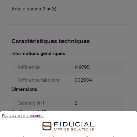
Article garanti 2 an(s)
Caractéristiques techniques
Informations génériques
Référence
149795
Référence fabricant
902004
Dimensions
Garantie N+1
2
Attributs spécifiques
Poursuivre sans accepter
Aérosol
Non