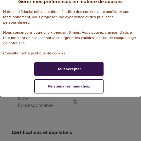
Gérer mes préférences en matière de cookies
Page catalogue
471
année N
Notre site fiducial-office-solutions.fr utilise des cookies pour améliorer son
fonctionnement, vous proposer une experience et des publicités
Produit dangereux
Non
personnalisées.
Nous conservons votre choix pendant 6 mois. Vous pouvez changer d'avis à
Périssable
Non
tout moment en cliquant sur le lien "gérer les cookies" en bas de chaque page
de notre site.
Informations environnementales
Consulter notre politique de cookies
% de recyclable
28
Tout accepter
Contenu recyclable
Oui
Normes et labels
eco_contribution_d3e
Personnaliser mes choix
Note
0
Ecoresponsable
Certifications et éco-labels