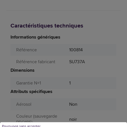
Caractéristiques techniques
Informations génériques
Référence
100814
Référence fabricant
SU737A
Dimensions
Garantie N+1
1
Attributs spécifiques
Aérosol
Non
Couleur (sauvegarde
noir
PRO185)
Poursuivre sans accepter