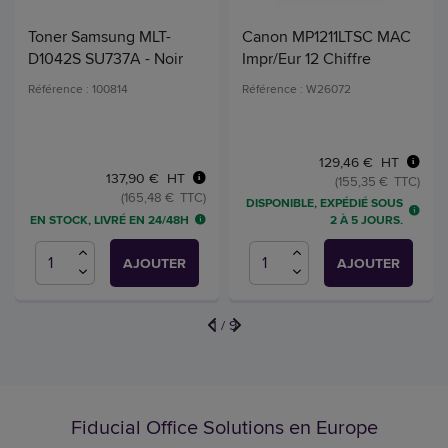
Toner Samsung MLT-
Canon MP1211LTSC MAC
D1042S SU737A - Noir
Impr/Eur 12 Chiffre
Référence : 100814
Référence : W26072
129,46 € HT
137,90 € HT
(155,35 € TTC)
(165,48 € TTC)
DISPONIBLE, EXPÉDIÉ SOUS
EN STOCK, LIVRÉ EN 24/48H
2 À 5 JOURS.
AJOUTER
AJOUTER
1
/
9
Fiducial Office Solutions en Europe