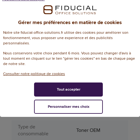
Couleur
17
d'impression
Gérer mes préférences en matière de cookies
Fiche sécurité
100814_fs_fr
Notre site fiducial-office-solutions.fr utilise des cookies pour améliorer son
fonctionnement, vous proposer une experience et des publicités
Matière principale
Plastique
personnalisées.
Nous conservons votre choix pendant 6 mois. Vous pouvez changer d'avis à
Nombre de pages
1500
tout moment en cliquant sur le lien "gérer les cookies" en bas de chaque page
de notre site.
Origine du
Marque (OEM)
consommable
Consulter notre politique de cookies
Produit dangereux
Non
Tout accepter
Périssable
Non
Personnaliser mes choix
Référence utilisateur
Samsung 1042S
Type de
Toner OEM
consommable