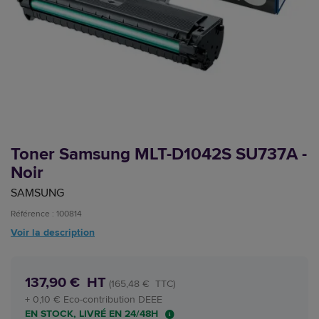
Toner Samsung MLT-D1042S SU737A -
Noir
SAMSUNG
Référence : 100814
Voir la description
137,90 € HT
(165,48 € TTC)
+ 0,10 € Eco-contribution DEEE
EN STOCK, LIVRÉ EN 24/48H