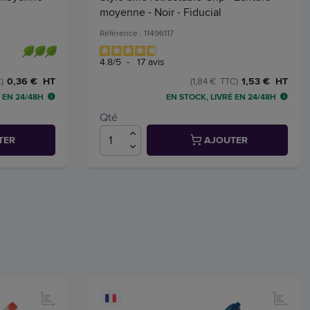
moyenne - Noir - Fiducial
Référence : 11496117
4.8
/
5
-
17
avis
0,36 € HT
1,53 € HT
)
(1,84 € TTC)
 EN 24/48H
EN STOCK, LIVRÉ EN 24/48H
Qté
TER
AJOUTER