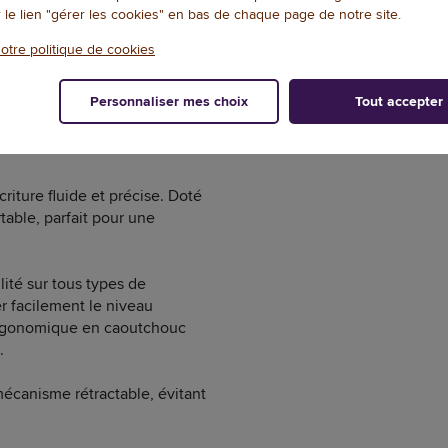
r le lien "gérer les cookies" en bas de chaque page de notre site.
1
/
2
otre politique de cookies
Personnaliser mes choix
Tout accepter
DOCUMENTATION
NOTES ET AVIS+
criture fluide et précise. Doté
table, parfait pour une
lité sur tous types de
r facilement le niveau
 ergonomique en caoutchouc
.
mécanisme rétractable, évitant