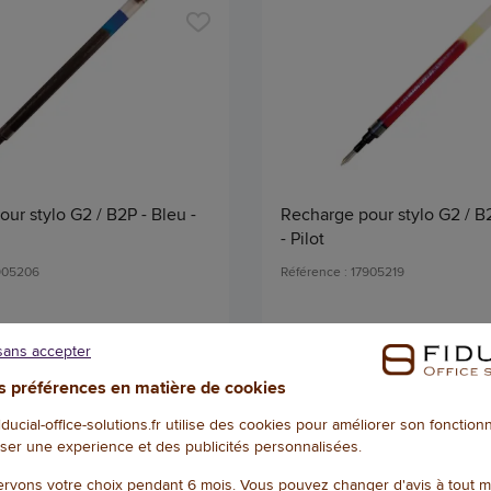
ur stylo G2 / B2P - Bleu -
Recharge pour stylo G2 / B
- Pilot
7905206
Référence : 17905219
2,36 € HT
(2,83 € TTC)
(2,83 € TTC
sans accepter
EN STOCK, LIVRÉ EN 24/48H
EN STOCK, LIVRÉ
 préférences en matière de cookies
Qté
fiducial-office-solutions.fr utilise des cookies pour améliorer son fonctio
AJOUTER
AJOU
ser une experience et des publicités personnalisées.
rvons votre choix pendant 6 mois. Vous pouvez changer d'avis à tout 