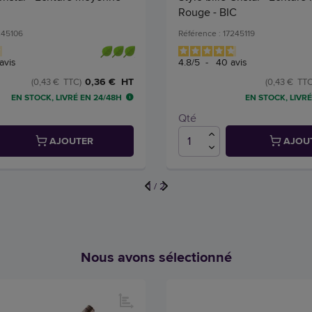
Rouge - BIC
245106
Référence : 17245119
avis
4.8
/
5
-
40
avis
0,36 € HT
(0,43 € TTC)
(0,43 € TTC
EN STOCK, LIVRÉ EN 24/48H
EN STOCK, LIVRÉ
Qté
AJOUTER
AJOU
1
/
2
Nous avons sélectionné