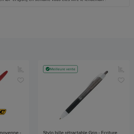
Meilleure vente
e moyenne -
Stylo bille rétractable Grip - Ecriture