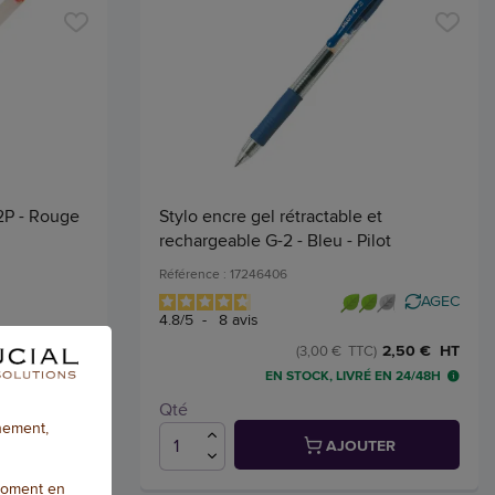
2P - Rouge
Stylo encre gel rétractable et
rechargeable G-2 - Bleu - Pilot
Référence : 17246406
AGEC
4.8
/
5
-
8
avis
2,36 € HT
2,50 € HT
)
(3,00 € TTC)
 EN 24/48H
EN STOCK, LIVRÉ EN 24/48H
Qté
nnement,
TER
AJOUTER
moment en