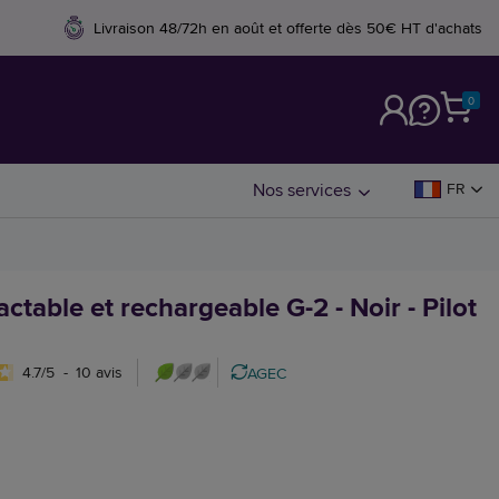
Livraison 48/72h en août et offerte dès 50€ HT d'achats
0
M
Nos services
FR
actable et rechargeable G-2 - Noir - Pilot
4.7
/
5
-
10
avis
AGEC