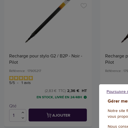
Recharge pour stylo G2 / B2P - Noir -
Recharge po
Pilot
Pilot
Référence : 17905217
Référence : 1
5
/
5
-
1
avis
2,36 € HT
(2,83 € TTC)
Poursuivre 
EN STOCK, LIVRÉ EN 24/48H
Gérer mes
Qté
Qté
Notre site 
AJOUTER
vous propo
Nous conse