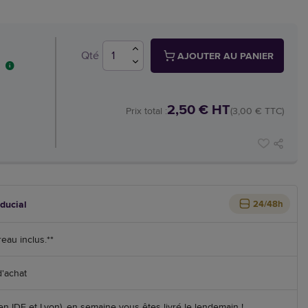
Qté
AJOUTER AU PANIER
2,50 € HT
Prix total :
(3,00 € TTC)
iducial
24/48h
reau inclus.**
d'achat
 IDF et Lyon), en semaine vous êtes livré le lendemain !