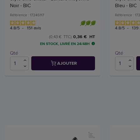
Noir - BIC
Bleu - BIC
Référence : 17245117
Référence : 17
4.8
/
5
-
151
avis
4.8
/
5
-
139
0,36 € HT
(0,43 € TTC)
EN STOCK, LIVRÉ EN 24/48H
Qté
Qté
AJOUTER