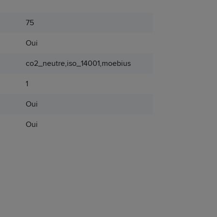
75
Oui
co2_neutre,iso_14001,moebius
1
Oui
Oui