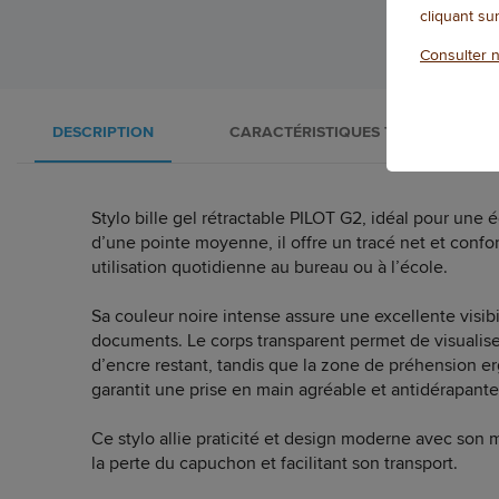
cliquant su
Consulter n
DESCRIPTION
CARACTÉRISTIQUES TECHNIQUES
Stylo bille gel rétractable PILOT G2, idéal pour une é
d’une pointe moyenne, il offre un tracé net et confor
utilisation quotidienne au bureau ou à l’école.
Sa couleur noire intense assure une excellente visibi
documents. Le corps transparent permet de visualise
d’encre restant, tandis que la zone de préhension
garantit une prise en main agréable et antidérapante
Ce stylo allie praticité et design moderne avec son 
la perte du capuchon et facilitant son transport.