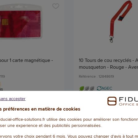
our 1 carte magnétique -
10 Tours de cou recyclés - 
m
mousqueton - Rouge - Ave
119
Référence : 12848619
AGEC
is
41,85 € HT
(50,22 € TTC)
(35,74 € TTC)
sans accepter
EN STOCK, LIVRÉ EN 24/48H
EN STOCK, LIVRÉ
 préférences en matière de cookies
Qté
fiducial-office-solutions.fr utilise des cookies pour améliorer son fonctio
AJOUTER
AJOU
ser une experience et des publicités personnalisées.
rvons votre choix pendant 6 mois. Vous pouvez changer d'avis à tout 