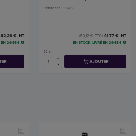
Référence : 107463
62,26 € HT
41,77 € HT
(50,12 € TTC)
 EN 24/48H
EN STOCK, LIVRÉ EN 24/48H
Qté
TER
AJOUTER