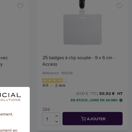
Avec
25 badges à clip souple - 9 x 6 cm -
ry
Access
Référence : 150226
4
/
5
-
2
avis
29,78 € HT
50,92 € HT
(61,10 € TTC)
 EN 24/48H
EN STOCK, LIVRÉ EN 24/48H
Qté
nnement,
TER
AJOUTER
moment en