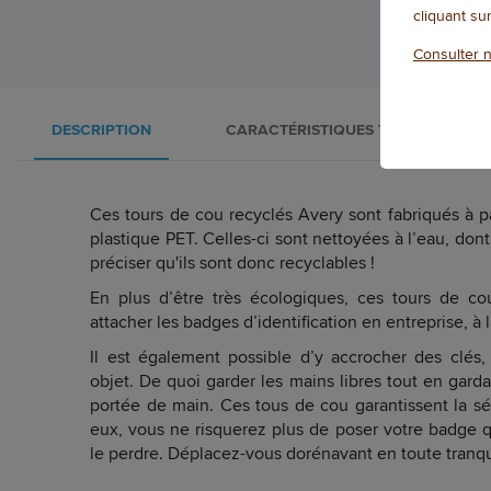
cliquant su
Consulter n
DESCRIPTION
CARACTÉRISTIQUES TECHNIQUES
Ces tours de cou recyclés Avery sont fabriqués à p
plastique PET. Celles-ci sont nettoyées à l’eau, dont 
préciser qu'ils sont donc recyclables !
En plus d’être très écologiques, ces tours de co
attacher les badges d’identification en entreprise, à 
Il est également possible d’y accrocher des clés, 
objet. De quoi garder les mains libres tout en garda
portée de main. Ces tous de cou garantissent la sé
eux, vous ne risquerez plus de poser votre badge q
le perdre. Déplacez-vous dorénavant en toute tranqui