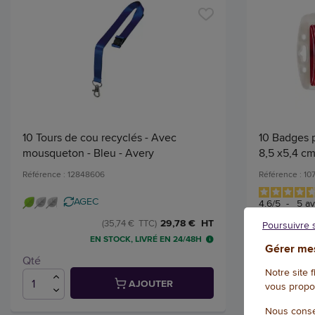
10 Tours de cou recyclés - Avec
10 Badges p
mousqueton - Bleu - Avery
8,5 x5,4 c
Référence : 12848606
Référence : 107
AGEC
4.6
/
5
-
5
av
29,78 € HT
(35,74 € TTC)
Poursuivre 
EN STOCK, LIVRÉ EN 24/48H
Gérer mes
Qté
Qté
Notre site 
AJOUTER
vous propo
Nous conse