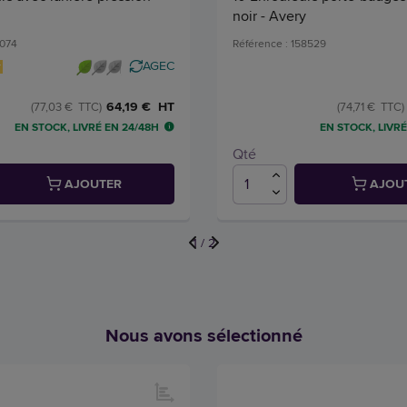
noir - Avery
6074
Référence : 158529
AGEC
64,19 € HT
(77,03 € TTC)
(74,71 € TTC)
EN STOCK, LIVRÉ EN 24/48H
EN STOCK, LIVRÉ
Qté
AJOUTER
AJOU
1
/
2
Nous avons sélectionné