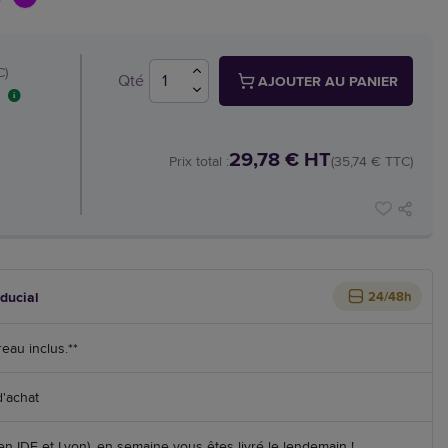
C)
Qté
AJOUTER AU PANIER
29,78 € HT
Prix total :
(35,74 € TTC)
iducial
24/48h
reau inclus.**
d'achat
 IDF et Lyon), en semaine vous êtes livré le lendemain !