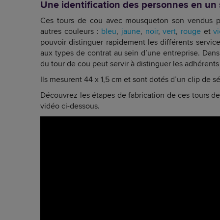
Une identification des personnes en un
Ces tours de cou avec mousqueton son vendus par
autres couleurs :
bleu
,
jaune
,
noir
,
vert
,
rouge
et
vi
pouvoir distinguer rapidement les différents services
aux types de contrat au sein d’une entreprise. Dans 
du tour de cou peut servir à distinguer les adhérents
Ils mesurent 44 x 1,5 cm et sont dotés d’un clip de s
Découvrez les étapes de fabrication de ces tours de
vidéo ci-dessous.