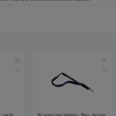
 - Lacet
10 Lacets pour badges - Bleu - Access