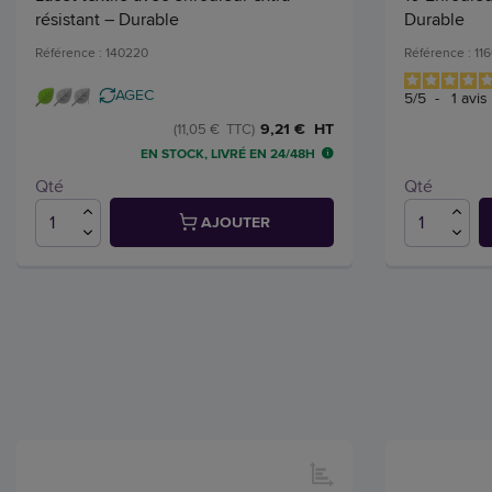
résistant – Durable
Durable
Référence : 140220
Référence : 11
AGEC
5
/
5
-
1
avis
9,21 € HT
(11,05 € TTC)
EN STOCK, LIVRÉ EN 24/48H
Qté
Qté
AJOUTER