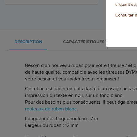
cliquant su
Consulter n
DESCRIPTION
CARACTÉRISTIQUES TECHNIQUES
Besoin d'un nouveau ruban pour votre titreuse / ét
de haute qualité, compatible avec les titreuses DYMO
votre besoin et vous aider à vous organiser !
Ce ruban est parfaitement adapté à un usage occasi
impression du texte en noir, sur un fond blanc.
Pour des besoins plus conséquents, il peut égaleme
rouleaux de ruban blanc
.
Longueur de chaque rouleau : 7 m
Largeur du ruban : 12 mm