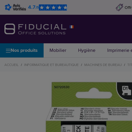
4.7
Off
/5
Nos produits
Mobilier
Hygiène
Imprimerie e
ACCUEIL
/
INFORMATIQUE ET BUREAUTIQUE
/
MACHINES DE BUREAU
/
TI