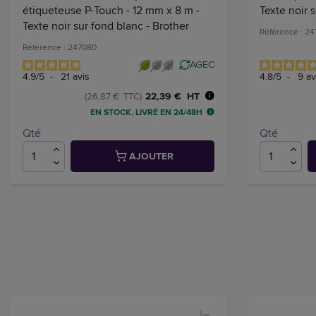
étiqueteuse P-Touch - 12 mm x 8 m -
Texte noir 
Texte noir sur fond blanc - Brother
Référence : 2
Référence : 247080
AGEC
4.9
/
5
-
21
avis
4.8
/
5
-
9
av
22,39 € HT
(26,87 € TTC)
EN STOCK, LIVRÉ EN 24/48H
Qté
Qté
AJOUTER