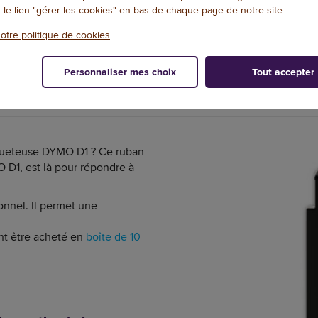
r le lien "gérer les cookies" en bas de chaque page de notre site.
1
/
2
otre politique de cookies
Personnaliser mes choix
Tout accepter
DOCUMENTATION
NOTES ET AVIS+
iqueteuse DYMO D1 ? Ce ruban
 D1, est là pour répondre à
onnel. Il permet une
nt être acheté en
boîte de 10