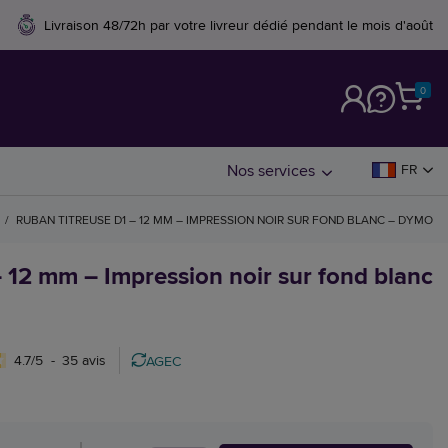
Livraison 48/72h par votre livreur dédié pendant le mois d'août
0
M
Nos services
FR
/
RUBAN TITREUSE D1 – 12 MM – IMPRESSION NOIR SUR FOND BLANC – DYMO
– 12 mm – Impression noir sur fond blanc
4.7
/
5
-
35
avis
AGEC