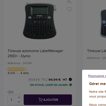
Titreuse autonome LabelManager
Titreuse L
210D+ - Dymo
Référence : 24
Référence : 247341
4.3
/
5
-
4
avis
Poursuivre 
94,94 € HT
(113,93 € TTC)
Gérer mes
EN STOCK, LIVRÉ EN 24/48H
Notre site 
Qté
Qté
vous propo
AJOUTER
Nous conse