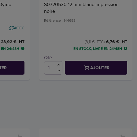
– Dymo
S0720530 12 mm blanc impression
noire
Référence : 144693
AGEC
23,92 € HT
6,76 € HT
(8,11 € TTC)
 EN 24/48H
EN STOCK, LIVRÉ EN 24/48H
Qté
TER
AJOUTER