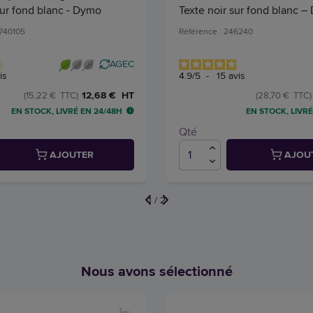
sur fond blanc - Dymo
Texte noir sur fond blanc 
4740105
Référence : 246240
AGEC
is
4.9
/
5
-
15
avis
12,68 € HT
(15,22 € TTC)
(28,70 € TTC)
EN STOCK, LIVRÉ EN 24/48H
EN STOCK, LIVRÉ
Qté
AJOUTER
AJOU
1
/
2
Nous avons sélectionné