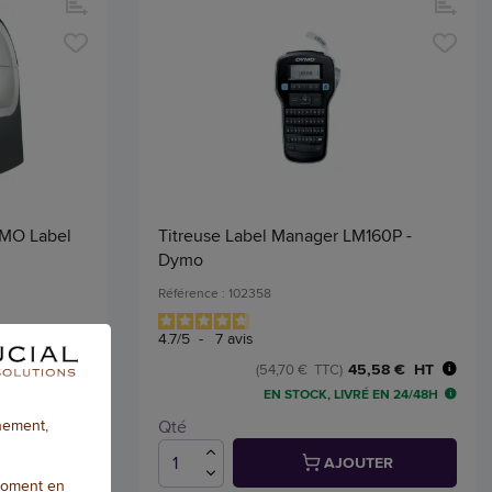
YMO Label
Titreuse Label Manager LM160P -
Dymo
Référence : 102358
4.7
/
5
-
7
avis
,10 € HT
45,58 € HT
(54,70 € TTC)
 EN 24/48H
EN STOCK, LIVRÉ EN 24/48H
nnement,
Qté
TER
AJOUTER
moment en