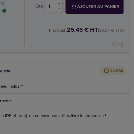
C)
Qté
AJOUTER AU PANIER
25,45 € HT
Prix total :
(30,54 € TTC)
iducial
24/48h
reau inclus.**
d'achat
 IDF et Lyon), en semaine vous êtes livré le lendemain !