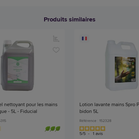
Produits similaires
l nettoyant pour les mains
Lotion lavante mains Spro
ue - 5L - Fiducial
bidon 5L
5315
Référence : 152328
5
/
5
-
1
avis