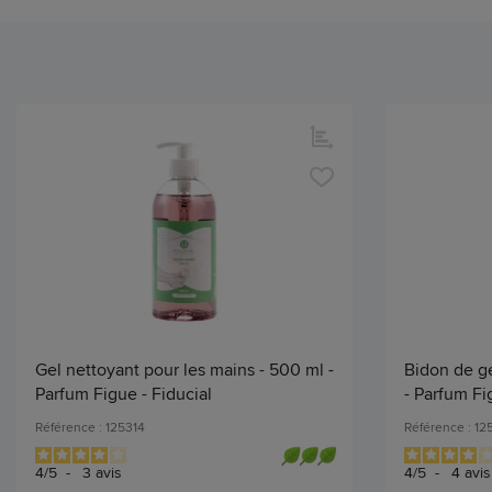
Gel nettoyant pour les mains - 500 ml -
Bidon de ge
Parfum Figue - Fiducial
- Parfum Fig
Référence : 125314
Référence : 12
4
/
5
-
3
avis
4
/
5
-
4
avis