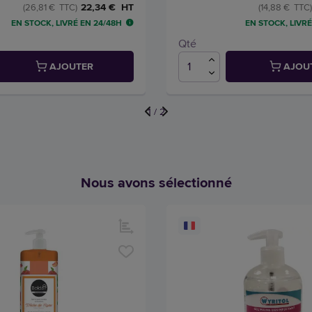
22,34 € HT
(26,81 € TTC)
(14,88 € TTC)
EN STOCK, LIVRÉ EN 24/48H
EN STOCK, LIVRÉ
Qté
AJOUTER
AJOU
1
/
2
Nous avons sélectionné