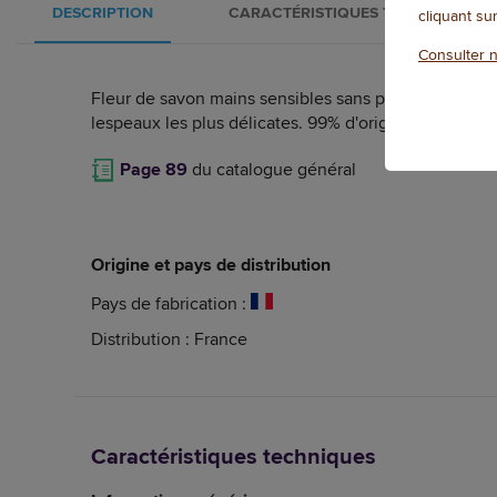
DESCRIPTION
CARACTÉRISTIQUES TECHNIQUES
cliquant su
Consulter n
Fleur de savon mains sensibles sans parfum alliant n
lespeaux les plus délicates. 99% d'origine naturelle 
Page 89
du catalogue général
Origine et pays de distribution
Pays de fabrication :
Distribution : France
Caractéristiques techniques