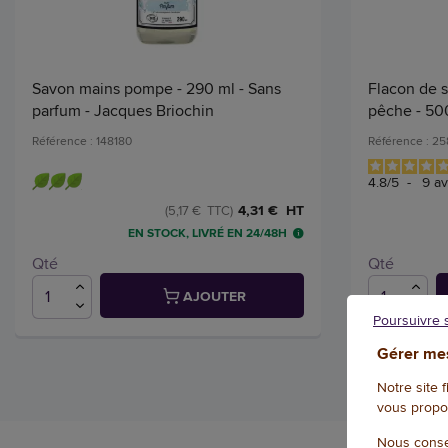
Savon mains pompe - 290 ml - Sans
Flacon de s
parfum - Jacques Briochin
pêche - 500
Référence : 148180
Référence : 2
4.8
/
5
-
9
av
4,31 € HT
(5,17 € TTC)
EN STOCK, LIVRÉ EN 24/48H
Qté
Qté
AJOUTER
Poursuivre 
Gérer mes
Notre site 
vous propo
Nous conse