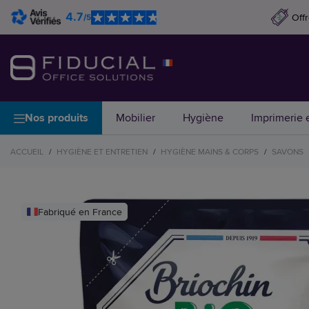
4.7
Off
/5
Nos produits
Mobilier
Hygiène
Imprimerie e
ACCUEIL
/
HYGIÈNE ET ENTRETIEN
/
HYGIÈNE MAINS & CORPS
/
SAVONS
Fabriqué en France