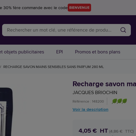
re 30% 1ère commande avec le code
BIENVENUE
t objets publicitaires
EPI
Promos et bons plans
/
RECHARGE SAVON MAINS SENSIBLES SANS PARFUM 280 ML
Recharge savon mai
JACQUES BRIOCHIN
Référence : 148200
Voir la description
4,05 € HT
(4,86 € TTC)