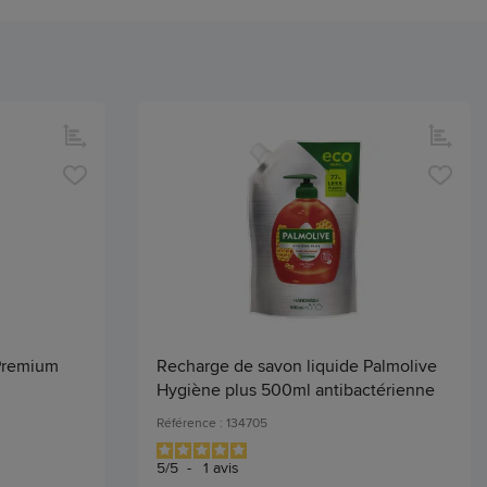
 Premium
Recharge de savon liquide Palmolive
Hygiène plus 500ml antibactérienne
Référence : 134705
5
/
5
-
1
avis