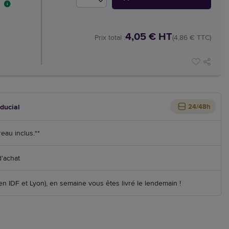
4,05 € HT
Prix total :
(4,86 € TTC)
iducial
24/48h
reau inclus.**
d'achat
 IDF et Lyon), en semaine vous êtes livré le lendemain !