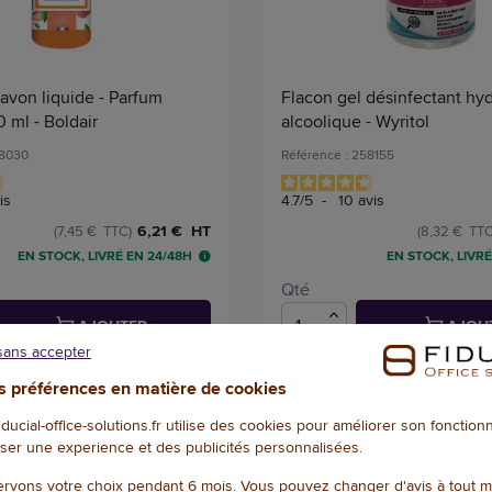
avon liquide - Parfum
Flacon gel désinfectant hyd
 ml - Boldair
alcoolique - Wyritol
58030
Référence : 258155
is
4.7
/
5
-
10
avis
6,21 € HT
(7,45 € TTC)
(8,32 € TTC
EN STOCK, LIVRÉ EN 24/48H
EN STOCK, LIVRÉ
Qté
AJOUTER
AJOU
sans accepter
 préférences en matière de cookies
1
/
2
fiducial-office-solutions.fr utilise des cookies pour améliorer son fonctio
ser une experience et des publicités personnalisées.
rvons votre choix pendant 6 mois. Vous pouvez changer d'avis à tout 