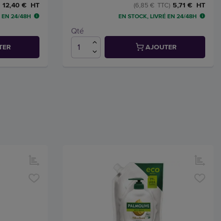
12,40 € HT
5,71 € HT
(6,85 € TTC)
 EN 24/48H
EN STOCK, LIVRÉ EN 24/48H
Qté
TER
AJOUTER