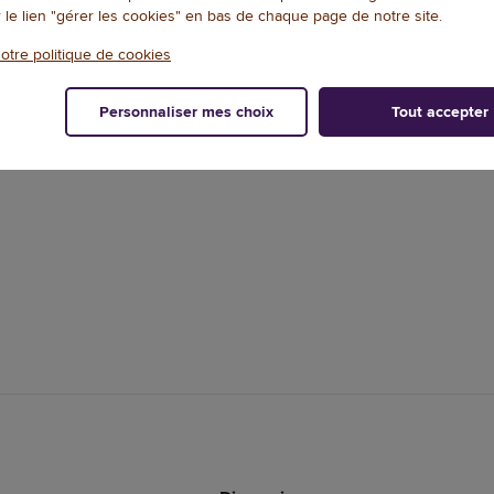
DOCUMENTATION
NOTES ET AVIS+
r le lien "gérer les cookies" en bas de chaque page de notre site.
otre politique de cookies
ettoyage et soin pour
Personnaliser mes choix
Tout accepter
et certifié Cosmos Organic.