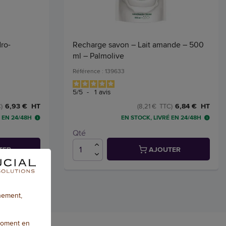
ro-
Recharge savon – Lait amande – 500
ml – Palmolive
Référence : 139633
5
/
5
-
1
avis
6,93 € HT
6,84 € HT
)
(8,21 € TTC)
 EN 24/48H
EN STOCK, LIVRÉ EN 24/48H
Qté
TER
AJOUTER
nnement,
moment en