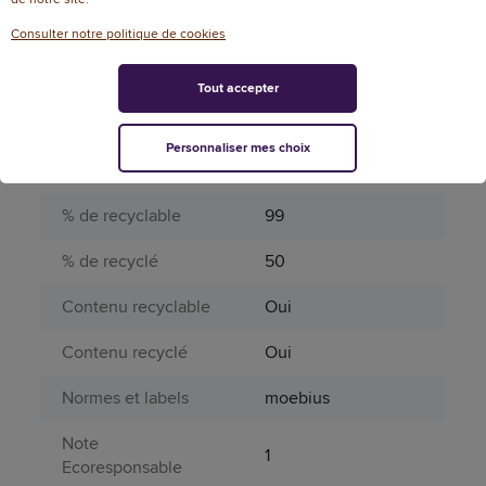
Page catalogue
760
Consulter notre politique de cookies
année N
Produit dangereux
Non
Tout accepter
Repositionnable
Oui
Personnaliser mes choix
Informations environnementales
% de recyclable
99
% de recyclé
50
Contenu recyclable
Oui
Contenu recyclé
Oui
Normes et labels
moebius
Note
1
Ecoresponsable