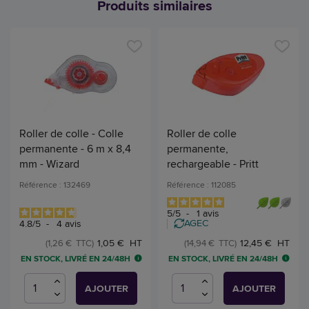
Produits similaires
Roller de colle - Colle
Roller de colle
permanente - 6 m x 8,4
permanente,
mm - Wizard
rechargeable - Pritt
Référence : 132469
Référence : 112085
5
/
5
-
1
avis
AGEC
4.8
/
5
-
4
avis
1,05 € HT
12,45 € HT
(1,26 € TTC)
(14,94 € TTC)
EN STOCK, LIVRÉ EN 24/48H
EN STOCK, LIVRÉ EN 24/48H
AJOUTER
AJOUTER