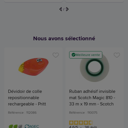
1
/
7
Nous avons sélectionné
Meilleure vente
Dévidoir de colle
Ruban adhésif invisible
repositionnable
mat Scotch Magic 810 -
rechargeable - Pritt
33 m x 19 mm - Scotch
Référence : 112086
Référence : 110075
AGEC
4.6
/
5
-
36
avis