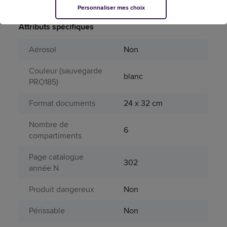
Personnaliser mes choix
Garantie N+1
2
Attributs spécifiques
Aérosol
Non
Couleur (sauvegarde
blanc
PRO185)
Format documents
24 x 32 cm
Nombre de
6
compartiments
Page catalogue
302
année N
Produit dangereux
Non
Périssable
Non