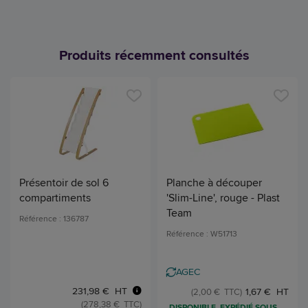
Produits récemment consultés
Présentoir de sol 6
Planche à découper
compartiments
'Slim-Line', rouge - Plast
Team
Référence : 136787
Référence : W51713
AGEC
231,98 € HT
1,67 € HT
(2,00 € TTC)
(278,38 € TTC)
DISPONIBLE, EXPÉDIÉ SOUS