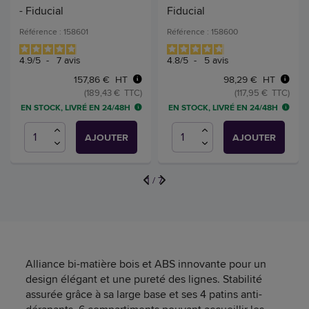
- Fiducial
Fiducial
Référence : 158601
Référence : 158600
4.9
/
5
-
7
avis
4.8
/
5
-
5
avis
157,86 € HT
98,29 € HT
(189,43 € TTC)
(117,95 € TTC)
EN STOCK, LIVRÉ EN 24/48H
EN STOCK, LIVRÉ EN 24/48H
AJOUTER
AJOUTER
1
/
7
Alliance bi-matière bois et ABS innovante pour un
design élégant et une pureté des lignes. Stabilité
assurée grâce à sa large base et ses 4 patins anti-