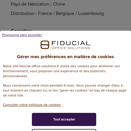
Pays de fabrication : Chine
Distribution : France / Belgique / Luxembourg
Garanties
Poursuivre sans accepter
Article garanti 2 an(s)
Gérer mes préférences en matière de cookies
Notre site fiducial-office-solutions.fr utilise des cookies pour améliorer son
Caractéristiques techniques
fonctionnement, vous proposer une experience et des publicités
personnalisées.
Informations génériques
Nous conservons votre choix pendant 6 mois. Vous pouvez changer d'avis à
tout moment en cliquant sur le lien "gérer les cookies" en bas de chaque page
de notre site.
Référence
136787
Consulter notre politique de cookies
Dimensions
34 cm (L) x 50 cm (P)
Tout accepter
Dimensions
x 93 cm (H)