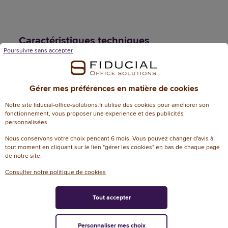
Caractéristiques techniques
Poursuivre sans accepter
Informations génériques
Référence
11984117
Gérer mes préférences en matière de cookies
Dimensions
Notre site fiducial-office-solutions.fr utilise des cookies pour améliorer son
fonctionnement, vous proposer une experience et des publicités
26 cm (L) x 8 cm (P) x
personnalisées.
Dimensions
33.5 cm (H)
Nous conservons votre choix pendant 6 mois. Vous pouvez changer d'avis à
tout moment en cliquant sur le lien "gérer les cookies" en bas de chaque page
Attributs spécifiques
de notre site.
Aérosol
Non
Consulter notre politique de cookies
Couleur (sauvegarde
noir
Tout accepter
PRO185)
Largeur du dos
8
Personnaliser mes choix