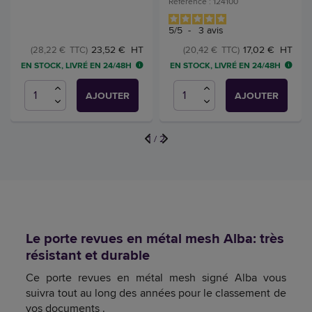
Référence : 124100
5
/
5
-
3
avis
23,52 € HT
17,02 € HT
(28,22 € TTC)
(20,42 € TTC)
EN STOCK, LIVRÉ EN 24/48H
EN STOCK, LIVRÉ EN 24/48H
AJOUTER
AJOUTER
1
/
2
Le porte revues en métal mesh Alba: très
résistant et durable
Ce porte revues en métal mesh signé Alba vous
suivra tout au long des années pour le classement de
vos documents .