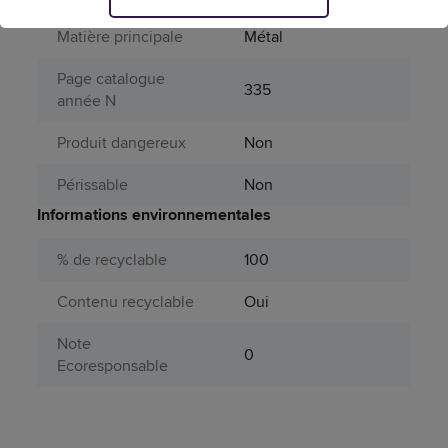
Matière principale
Métal
Page catalogue
335
année N
Produit dangereux
Non
Périssable
Non
Informations environnementales
% de recyclable
100
Contenu recyclable
Oui
Note
0
Ecoresponsable