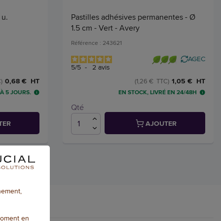
 u.
Pastilles adhésives permanentes - Ø
1.5 cm - Vert - Avery
Référence : 243621
AGEC
5
/
5
-
2
avis
0,68 € HT
1,05 € HT
)
(1,26 € TTC)
 À 5 JOURS.
EN STOCK, LIVRÉ EN 24/48H
Qté
TER
AJOUTER
nnement,
moment en