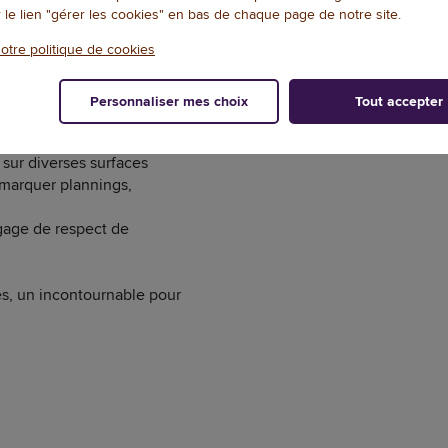
r le lien "gérer les cookies" en bas de chaque page de notre site.
 roses de 15 mm de diamètre,
otre politique de cookies
s.
Personnaliser mes choix
Tout accepter
nt une grande quantité pour vos
 sur diverses surfaces
 marquer plannings,
 gage de respect de
ées, un incontournable pour