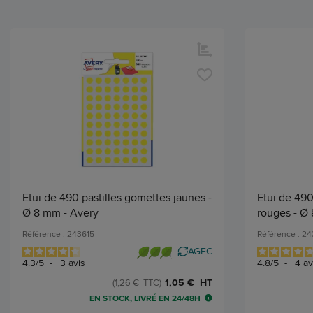
Etui de 490 pastilles gomettes jaunes -
Etui de 490
Ø 8 mm - Avery
rouges - Ø
Référence : 243615
Référence : 2
AGEC
4.3
/
5
-
3
avis
4.8
/
5
-
4
av
1,05 € HT
(1,26 € TTC)
EN STOCK, LIVRÉ EN 24/48H