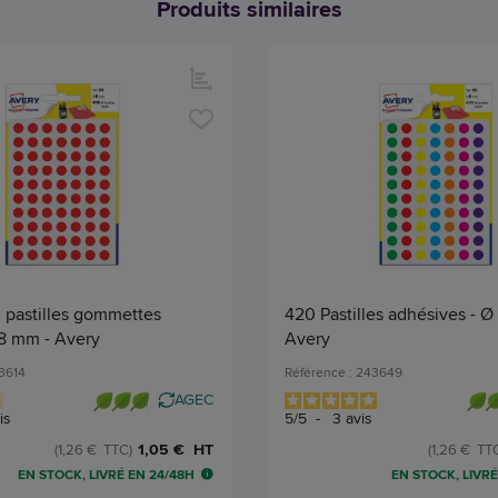
Produits similaires
 pastilles gommettes
420 Pastilles adhésives - 
 8 mm - Avery
Avery
43614
Référence : 243649
AGEC
is
5
/
5
-
3
avis
1,05 € HT
(1,26 € TTC)
(1,26 € TT
EN STOCK, LIVRÉ EN 24/48H
EN STOCK, LIVRÉ