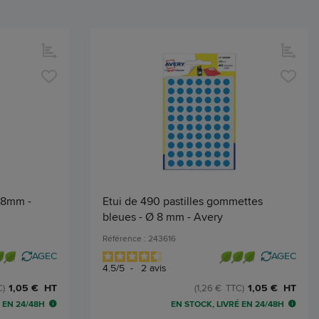
Ø 8mm -
Etui de 490 pastilles gommettes
bleues - Ø 8 mm - Avery
Référence : 243616
AGEC
AGEC
4.5
/
5
-
2
avis
1,05 € HT
1,05 € HT
C)
(1,26 € TTC)
 EN 24/48H
EN STOCK, LIVRÉ EN 24/48H