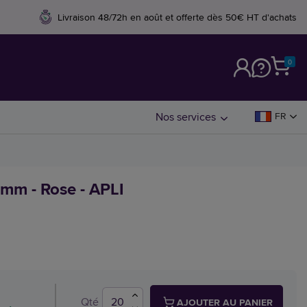
Livraison 48/72h en août et offerte dès 50€ HT d'achats
0
M
Nos services
FR
5 mm - Rose - APLI
Qté
AJOUTER AU PANIER