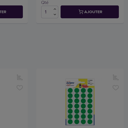
Qté
TER
AJOUTER