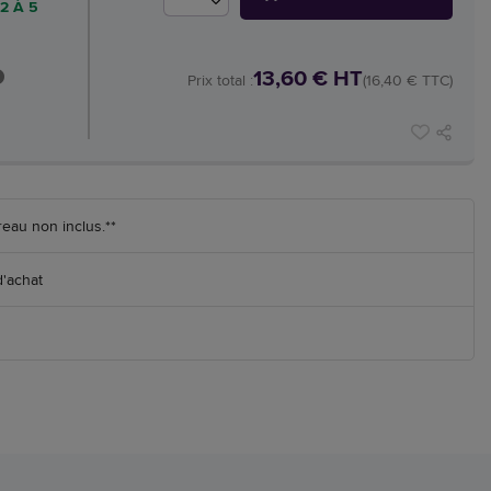
2 À 5
13,60 € HT
Prix total :
(16,40 € TTC)
reau non inclus.**
d'achat