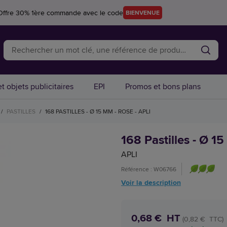
Offre 30% 1ère commande avec le code
BIENVENUE
t objets publicitaires
EPI
Promos et bons plans
/
PASTILLES
/
168 PASTILLES - Ø 15 MM - ROSE - APLI
168 Pastilles - Ø 1
APLI
Référence : W06766
Voir la description
0,68 € HT
(0,82 € TTC)