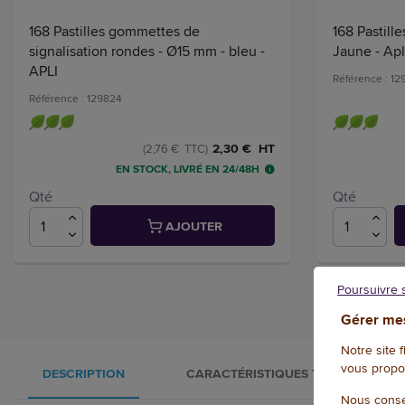
168 Pastilles gommettes de
168 Pastill
signalisation rondes - Ø15 mm - bleu -
Jaune - Apl
APLI
Référence : 1
Référence : 129824
2,30 € HT
(2,76 € TTC)
EN STOCK, LIVRÉ EN 24/48H
Qté
Qté
AJOUTER
Poursuivre 
Gérer mes
Notre site 
vous propo
DESCRIPTION
CARACTÉRISTIQUES TECHNIQUES
Nous conse