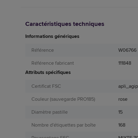
Caractéristiques techniques
Informations génériques
Référence
W06766
Référence fabricant
111848
Attributs spécifiques
Certificat FSC
apli_agi
Couleur (sauvegarde PRO185)
rose
Diamètre pastille
15
Nombre d'étiquettes par boîte
168
Pourcentage FSC
MIXTE 7