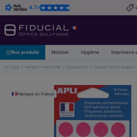
4.7
/5
Nos produits
Mobilier
Hygiène
Imprimerie e
ACCUEIL
/
PAPIER ET PAPETERIE
/
ÉTIQUETTES
/
ÉTIQUETTES DE BUREAU
Fabriqué en France