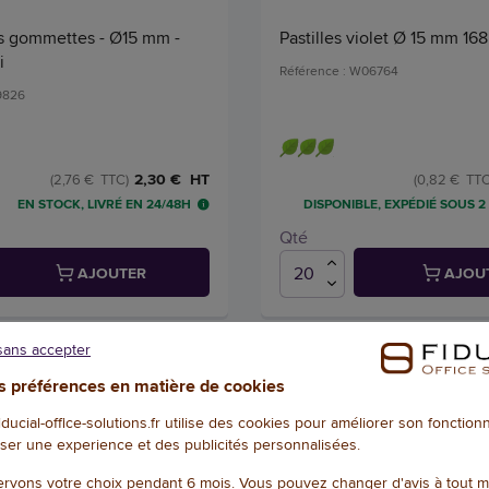
es gommettes - Ø15 mm -
Pastilles violet Ø 15 mm 168
i
Référence : W06764
29826
2,30 € HT
(2,76 € TTC)
(0,82 € TTC
EN STOCK, LIVRÉ EN 24/48H
DISPONIBLE, EXPÉDIÉ SOUS 2
Qté
AJOUTER
AJOU
1
/
2
sans accepter
 préférences en matière de cookies
fiducial-office-solutions.fr utilise des cookies pour améliorer son fonctio
ser une experience et des publicités personnalisées.
DOCUMENTATION
NOTES ET AVIS+
rvons votre choix pendant 6 mois. Vous pouvez changer d'avis à tout 