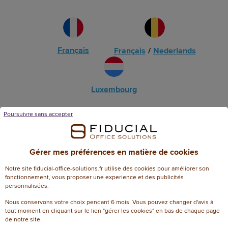
Français
Français
/
Nederlands
Luxembourg
Poursuivre sans accepter
Gérer mes préférences en matière de cookies
Livraison offerte
Notre site fiducial-office-solutions.fr utilise des cookies pour améliorer son
97% satisfaction
dès 50€ d’achat
fonctionnement, vous proposer une experience et des publicités
par nos clients
personnalisées.
Nous conservons votre choix pendant 6 mois. Vous pouvez changer d'avis à
tout moment en cliquant sur le lien "gérer les cookies" en bas de chaque page
de notre site.