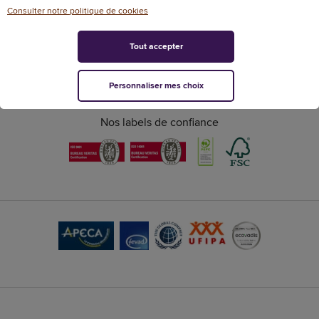
Consulter notre politique de cookies
Livraison en 24h
Bénéficiez
dans votre bureau
d’un accompagnement proche
Tout accepter
de vous
Personnaliser mes choix
Nos labels de confiance