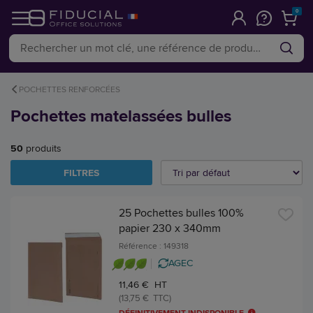
0
POCHETTES RENFORCÉES
Pochettes matelassées bulles
50
produits
FILTRES
25 Pochettes bulles 100%
papier 230 x 340mm
Référence : 149318
AGEC
11,46 € HT
(13,75 € TTC)