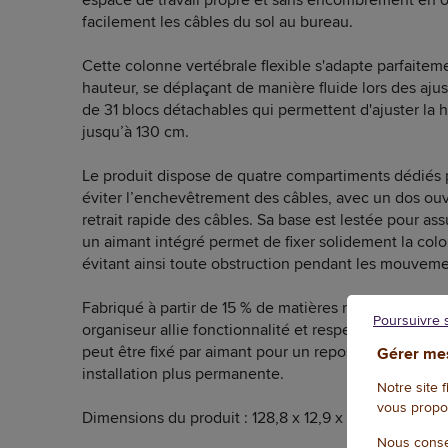
facilement les câbles du sol au bureau.
Cette colonne vertébrale flexible s'adapte parfaite
hauteur, se déplaçant de manière fluide lors des aj
de 31 blocs détachables qui permettent d'ajuster la 
jusqu’à 130 cm.
Le produit dispose de quatre compartiments dédiés p
éviter l’enchevêtrement des câbles, avec un dos ouver
retrait rapide des câbles. Sa base est lestée pour ass
un aimant intégré permet de fixer solidement la colo
évitant ainsi toute obstruction pendant les mouveme
Fabriqué à partir de 15 % de matières recyclées pos
Poursuivre 
organiseur allie fonctionnalité et respect de l’environ
peut être fixé par aimant pour un repositionnement 
Gérer mes
installation plus permanente.
Notre site 
vous propo
Dimensions du produit : 128,8 x 12,9 x 10,7 cm. Poids 
Nous conse