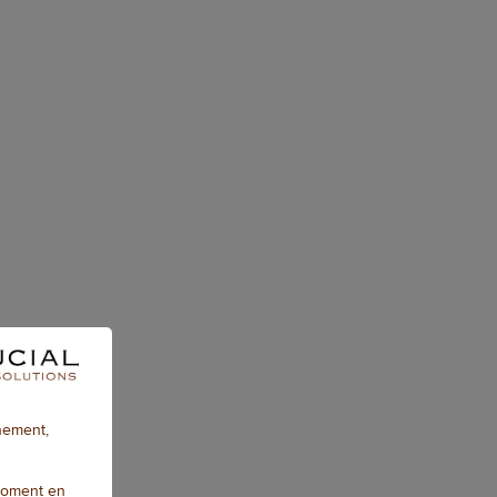
nnement,
moment en