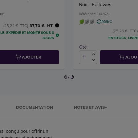
Noir - Fellowes
116
Référence : 107622
AGEC
37,70 € HT
(45,24 € TTC)
(75,26 € TTC)
LE, EXPÉDIÉ ET MONTÉ SOUS 6
EN STOCK, LIVRÉ
JOURS
Qté
AJOUTER
AJOU
1
/
2
DOCUMENTATION
NOTES ET AVIS+
, conçu pour offrir un
organisant et acheminant