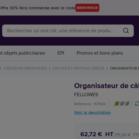
Offre 30% 1ère commande avec le code
BIENVENUE
t objets publicitaires
EPI
Promos et bons plans
/
CÂBLES INFORMATIQUES
/
CACHES ET PROTÈGE CÂBLES
/
ORGANISATEUR D
Organisateur de câb
FELLOWES
Référence : 107503
Voir la description
62,72 € HT
(75,26 € TT