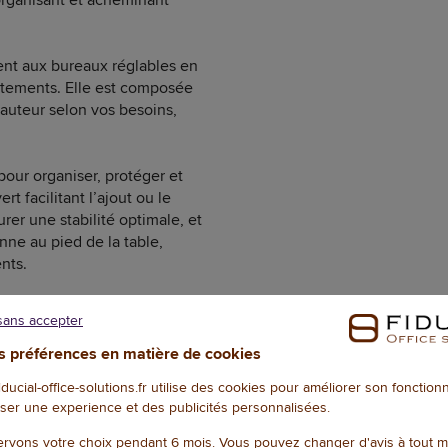
ment aux bureaux réglables en
ustements. Elle est composée
hauteur selon vos besoins,
our organiser, protéger et
t facilitant l’ajout ou le
urer une stabilité optimale, et
nne au pied de la table,
nts.
t-consommation, cet
sans accepter
nement. Facile à installer, il
rapide ou par vis pour une
 préférences en matière de cookies
fiducial-office-solutions.fr utilise des cookies pour améliorer son fonctio
ser une experience et des publicités personnalisées.
: 0,91 kg. Garantie 5 ans.
rvons votre choix pendant 6 mois. Vous pouvez changer d'avis à tout 