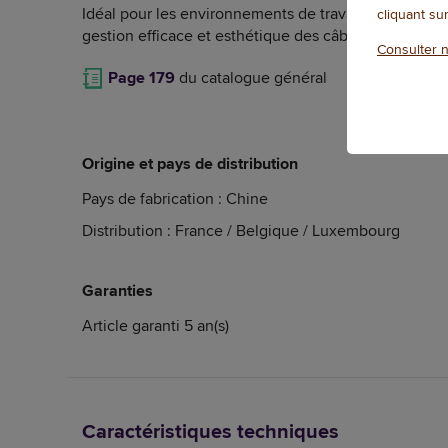
Idéal pour les environnements de travail modernes, 
cliquant su
gestion efficace et esthétique des câbles sous votre
Consulter n
Page 179
du catalogue général
Origine et pays de distribution
Pays de fabrication : Chine
Distribution : France / Belgique / Luxembourg
Garanties
Article garanti 5 an(s)
Caractéristiques techniques