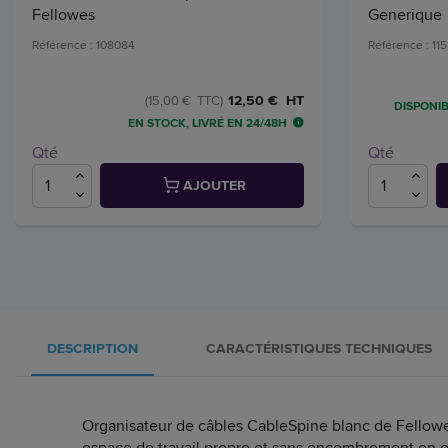
Fellowes
Generique
Référence : 108084
Référence : 115
12,50 € HT
(15,00 € TTC)
DISPONIB
EN STOCK, LIVRÉ EN 24/48H
Qté
Qté
AJOUTER
DESCRIPTION
CARACTÉRISTIQUES TECHNIQUES
Organisateur de câbles CableSpine blanc de Fellowes
espace de travail propre et sans encombrement en 