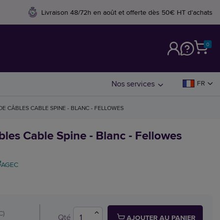
Livraison 48/72h en août et offerte dès 50€ HT d'achats
0
M
Nos services
FR
E CÂBLES CABLE SPINE - BLANC - FELLOWES
les Cable Spine - Blanc - Fellowes
AGEC
C)
Qté
AJOUTER AU PANIER