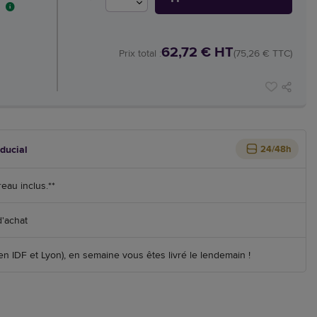
62,72 € HT
Prix total :
(75,26 € TTC)
iducial
24/48h
reau inclus.**
d'achat
 IDF et Lyon), en semaine vous êtes livré le lendemain !