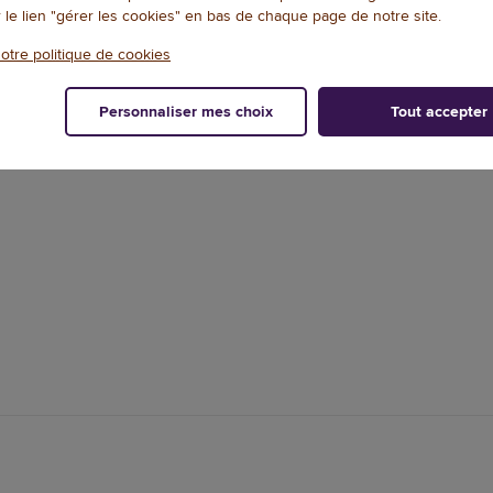
ce câble spine assure une
r le lien "gérer les cookies" en bas de chaque page de notre site.
 bureau.
otre politique de cookies
Personnaliser mes choix
Tout accepter