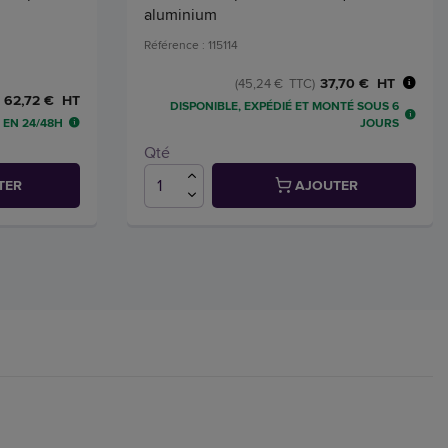
aluminium
Référence : 115114
37,70 € HT
(45,24 € TTC)
62,72 € HT
DISPONIBLE, EXPÉDIÉ ET MONTÉ SOUS 6
 EN 24/48H
JOURS
Qté
TER
AJOUTER