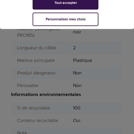
Attributs spécifiques
Tout accepter
Aérosol
Non
Personnaliser mes choix
Couleur (sauvegarde
noir
PRO185)
Longueur du câble
2
Matière principale
Plastique
Produit dangereux
Non
Périssable
Non
Informations environnementales
% de recyclable
100
Contenu recyclable
Oui
Note