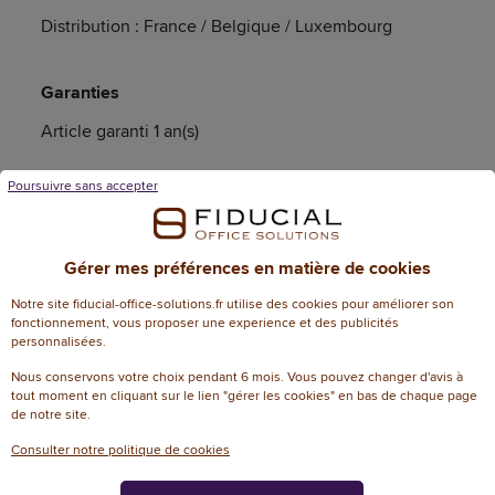
Distribution : France / Belgique / Luxembourg
Garanties
Article garanti 1 an(s)
Poursuivre sans accepter
Caractéristiques techniques
Gérer mes préférences en matière de cookies
Informations génériques
Notre site fiducial-office-solutions.fr utilise des cookies pour améliorer son
fonctionnement, vous proposer une experience et des publicités
Référence
101173
personnalisées.
Dimensions
Nous conservons votre choix pendant 6 mois. Vous pouvez changer d'avis à
tout moment en cliquant sur le lien "gérer les cookies" en bas de chaque page
de notre site.
Dimensions
L 2 cm
Consulter notre politique de cookies
Garantie N+1
1